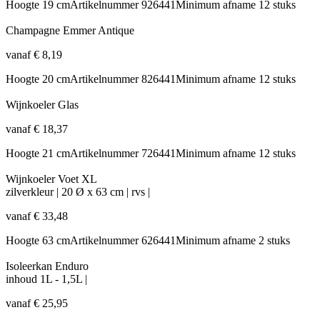
Hoogte
19 cm
Artikelnummer
926441
Minimum afname
12 stuks
Champagne Emmer Antique
vanaf
€
8,19
Hoogte
20 cm
Artikelnummer
826441
Minimum afname
12 stuks
Wijnkoeler Glas
vanaf
€
18,37
Hoogte
21 cm
Artikelnummer
726441
Minimum afname
12 stuks
Wijnkoeler Voet XL
zilverkleur
|
20 Ø x 63 cm | rvs
|
vanaf
€
33,48
Hoogte
63 cm
Artikelnummer
626441
Minimum afname
2 stuks
Isoleerkan Enduro
inhoud
1L - 1,5L
|
vanaf
€
25,95