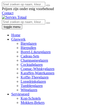
Prijzen zijn onder enig voorbehoud
Contact
toggle menu
Home
Glaswerk
Bierglazen
Bierpullen
Borrel-Likeurglazen
Cadeau-Sets
Champagneglazen
Cocktailglazen
Cognac-Whiskyglazen
Karaffen-Waterkannen
Koffie-Theeglazen
Longdrinkglazen
Tumblerglazen
Wijnglazen
Serviesgoed
Kop-Schotels
Mokken-Bekers