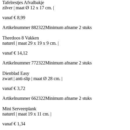
Tafelrestjes Afvalbakje
zilver
|
maat
Ø 12 x 17 cm.
|
vanaf
€
8,99
Artikelnummer
882322
Minimum afname
2 stuks
Theedoos 8 Vakken
naturel
|
maat
29 x 19 x 9 cm.
|
vanaf
€
14,12
Artikelnummer
772322
Minimum afname
2 stuks
Dienblad Easy
zwart
|
anti-slip
|
maat
Ø 28 cm.
|
vanaf
€
3,72
Artikelnummer
662322
Minimum afname
2 stuks
Mini Serveerplank
naturel
|
maat
19 x 11 cm.
|
vanaf
€
1,34