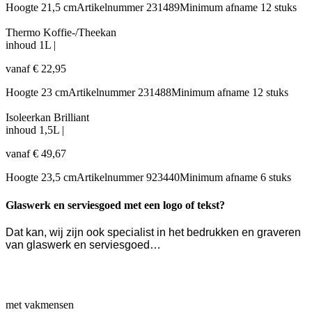
Hoogte
21,5 cm
Artikelnummer
231489
Minimum afname
12 stuks
Thermo Koffie-/Theekan
inhoud
1L
|
vanaf
€
22,95
Hoogte
23 cm
Artikelnummer
231488
Minimum afname
12 stuks
Isoleerkan Brilliant
inhoud
1,5L
|
vanaf
€
49,67
Hoogte
23,5 cm
Artikelnummer
923440
Minimum afname
6 stuks
Glaswerk en serviesgoed met een logo of tekst?
Dat kan, wij zijn ook specialist in het bedrukken en graveren
van glaswerk en serviesgoed…
met vakmensen