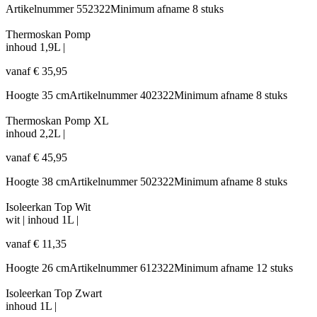
Artikelnummer
552322
Minimum afname
8 stuks
Thermoskan Pomp
inhoud
1,9L
|
vanaf
€
35,95
Hoogte
35 cm
Artikelnummer
402322
Minimum afname
8 stuks
Thermoskan Pomp XL
inhoud
2,2L
|
vanaf
€
45,95
Hoogte
38 cm
Artikelnummer
502322
Minimum afname
8 stuks
Isoleerkan Top Wit
wit
|
inhoud
1L
|
vanaf
€
11,35
Hoogte
26 cm
Artikelnummer
612322
Minimum afname
12 stuks
Isoleerkan Top Zwart
inhoud
1L
|