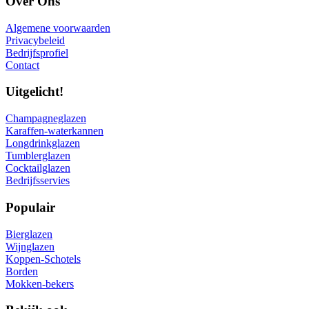
Over Ons
Algemene voorwaarden
Privacybeleid
Bedrijfsprofiel
Contact
Uitgelicht!
Champagneglazen
Karaffen-waterkannen
Longdrinkglazen
Tumblerglazen
Cocktailglazen
Bedrijfsservies
Populair
Bierglazen
Wijnglazen
Koppen-Schotels
Borden
Mokken-bekers