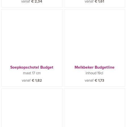
vanaf
€
2,34
vanaf
€
1,61
Soepkopschotel Budget
Melkbeker Budgetline
maat
17 cm
inhoud
19cl
vanaf
€
1,82
vanaf
€
1,73