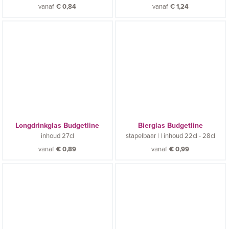
vanaf
€
0,84
vanaf
€
1,24
Longdrinkglas Budgetline
Bierglas Budgetline
inhoud
27cl
stapelbaar |
|
inhoud
22cl - 28cl
vanaf
€
0,89
vanaf
€
0,99