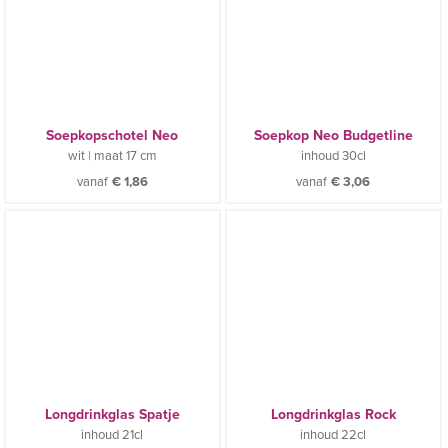
Soepkopschotel Neo
Soepkop Neo Budgetline
wit
|
maat
17 cm
inhoud
30cl
vanaf
€
1,86
vanaf
€
3,06
Longdrinkglas Spatje
Longdrinkglas Rock
inhoud
21cl
inhoud
22cl