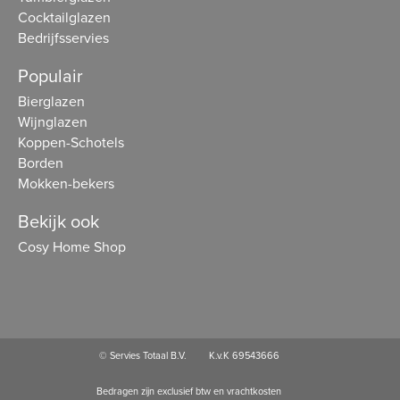
Cocktailglazen
Bedrijfsservies
Populair
Bierglazen
Wijnglazen
Koppen-Schotels
Borden
Mokken-bekers
Bekijk ook
Cosy Home Shop
© Servies Totaal B.V.
K.v.K 69543666
Bedragen zijn exclusief btw en vrachtkosten