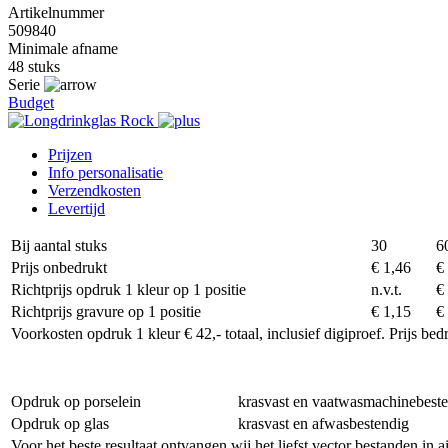
Artikelnummer
509840
Minimale afname
48 stuks
Serie
Budget
Prijzen
Info personalisatie
Verzendkosten
Levertijd
Bij aantal stuks
30
6
Prijs onbedrukt
€ 1,46
€
Richtprijs opdruk 1 kleur op 1 positie
n.v.t.
€
Richtprijs gravure op 1 positie
€ 1,15
€
Voorkosten opdruk 1 kleur € 42,- totaal, inclusief digiproef. Prijs be
Opdruk op porselein
krasvast en vaatwasmachinebest
Opdruk op glas
krasvast en afwasbestendig
Voor het beste resultaat ontvangen wij het liefst vector bestanden in 