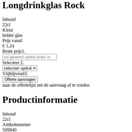
Longdrinkglas Rock
Inhoud
22cl
Kleur
helder glas
Prijs vanaf
€
1,24
Beste prijs
1.
Selecteer
2.
Vrijblijvend
3.
Offerte aanvragen
naar de offertelijst om de aanvraag af te ronden
Productinformatie
Inhoud
22cl
Artikelnummer
509840