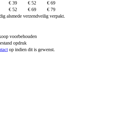
€ 39
€ 52
€ 69
€ 52
€ 69
€ 79
dig alsmede verzendveilig verpakt.
erkoop voorbehouden
bestand opdruk
ntact
op indien dit is gewenst.