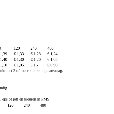
0
120
240
480
 1,39
€ 1,33
€ 1,28
€ 1,24
 1,40
€ 1,30
€ 1,20
€ 1,05
 1,10
€ 1,05
€ 1,-
€ 0,90
drukt met 2 of meer kleuren op aanvraag.
endig
ai, eps of pdf en kleuren in PMS.
120
240
480