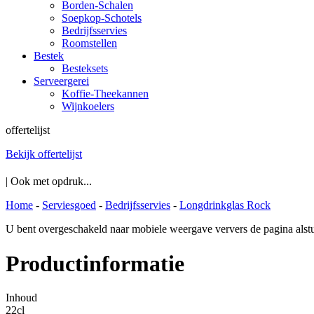
Borden-Schalen
Soepkop-Schotels
Bedrijfsservies
Roomstellen
Bestek
Besteksets
Serveergerei
Koffie-Theekannen
Wijnkoelers
offertelijst
Bekijk offertelijst
| Ook met opdruk...
Home
-
Serviesgoed
-
Bedrijfsservies
-
Longdrinkglas Rock
U bent overgeschakeld naar mobiele weergave ververs de pagina alstu
Productinformatie
Inhoud
22cl