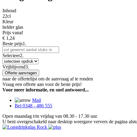
Inhoud
22cl
Kleur
helder glas
Prijs vanaf
€
1,24
Beste prijs
1.
Selecteer
2.
Vrijblijvend
3.
Offerte aanvragen
naar de offertelijst om de aanvraag af te ronden
Vraag een offerte aan voor de beste prijs!
Voor meer informatie, en snel antwoord...
Mail
Bel 0348 - 486 555
Open maandag t/m vrijdag van 08.30 - 17.30 uur.
U bent overgeschakeld naar desktop weergave ververs de pagina alstu