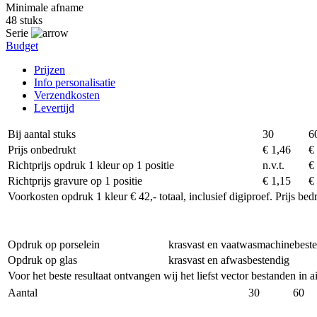
Minimale afname
48 stuks
Serie
Budget
Prijzen
Info personalisatie
Verzendkosten
Levertijd
Bij aantal stuks
30
6
Prijs onbedrukt
€ 1,46
€
Richtprijs opdruk 1 kleur op 1 positie
n.v.t.
€
Richtprijs gravure op 1 positie
€ 1,15
€
Voorkosten opdruk 1 kleur € 42,- totaal, inclusief digiproef. Prijs be
Opdruk op porselein
krasvast en vaatwasmachinebest
Opdruk op glas
krasvast en afwasbestendig
Voor het beste resultaat ontvangen wij het liefst vector bestanden in 
Aantal
30
60