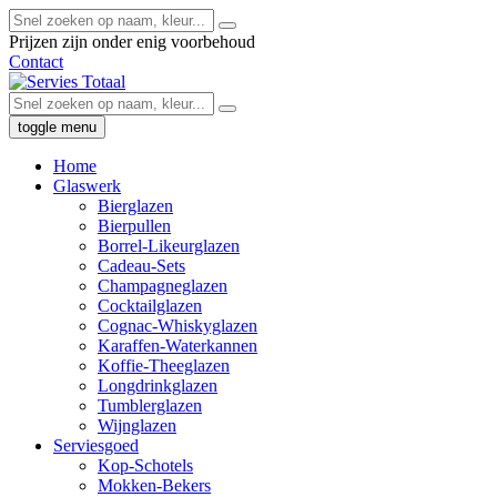
Prijzen zijn onder enig voorbehoud
Contact
toggle menu
Home
Glaswerk
Bierglazen
Bierpullen
Borrel-Likeurglazen
Cadeau-Sets
Champagneglazen
Cocktailglazen
Cognac-Whiskyglazen
Karaffen-Waterkannen
Koffie-Theeglazen
Longdrinkglazen
Tumblerglazen
Wijnglazen
Serviesgoed
Kop-Schotels
Mokken-Bekers