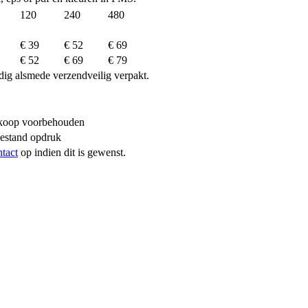
120
240
480
€ 39
€ 52
€ 69
€ 52
€ 69
€ 79
dig alsmede verzendveilig verpakt.
erkoop voorbehouden
bestand opdruk
ntact
op indien dit is gewenst.