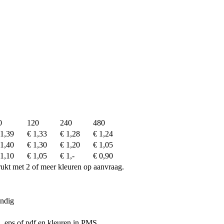
0
120
240
480
 1,39
€ 1,33
€ 1,28
€ 1,24
 1,40
€ 1,30
€ 1,20
€ 1,05
 1,10
€ 1,05
€ 1,-
€ 0,90
drukt met 2 of meer kleuren op aanvraag.
endig
ai, eps of pdf en kleuren in PMS.