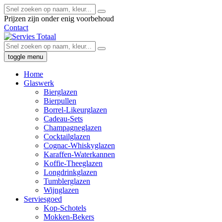
Prijzen zijn onder enig voorbehoud
Contact
toggle menu
Home
Glaswerk
Bierglazen
Bierpullen
Borrel-Likeurglazen
Cadeau-Sets
Champagneglazen
Cocktailglazen
Cognac-Whiskyglazen
Karaffen-Waterkannen
Koffie-Theeglazen
Longdrinkglazen
Tumblerglazen
Wijnglazen
Serviesgoed
Kop-Schotels
Mokken-Bekers