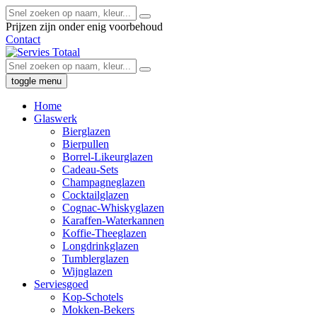
Prijzen zijn onder enig voorbehoud
Contact
toggle menu
Home
Glaswerk
Bierglazen
Bierpullen
Borrel-Likeurglazen
Cadeau-Sets
Champagneglazen
Cocktailglazen
Cognac-Whiskyglazen
Karaffen-Waterkannen
Koffie-Theeglazen
Longdrinkglazen
Tumblerglazen
Wijnglazen
Serviesgoed
Kop-Schotels
Mokken-Bekers