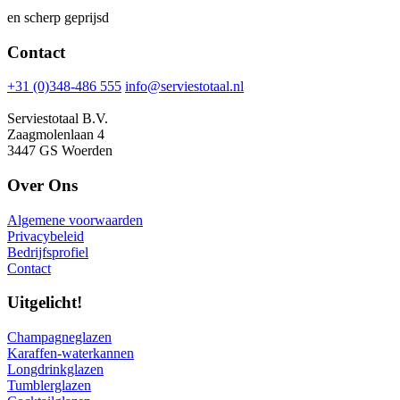
en scherp geprijsd
Contact
+31 (0)348-486 555
info@serviestotaal.nl
Serviestotaal B.V.
Zaagmolenlaan 4
3447 GS Woerden
Over Ons
Algemene voorwaarden
Privacybeleid
Bedrijfsprofiel
Contact
Uitgelicht!
Champagneglazen
Karaffen-waterkannen
Longdrinkglazen
Tumblerglazen