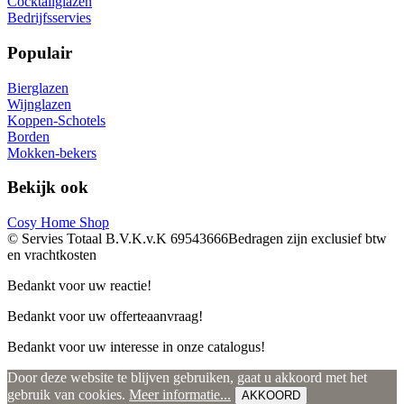
Cocktailglazen
Bedrijfsservies
Populair
Bierglazen
Wijnglazen
Koppen-Schotels
Borden
Mokken-bekers
Bekijk ook
Cosy Home Shop
© Servies Totaal B.V.
K.v.K 69543666
Bedragen zijn exclusief btw
en vrachtkosten
Bedankt voor uw reactie!
Bedankt voor uw offerteaanvraag!
Bedankt voor uw interesse in onze catalogus!
Door deze website te blijven gebruiken, gaat u akkoord met het
gebruik van cookies.
Meer informatie...
AKKOORD