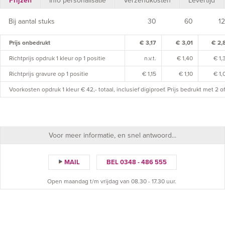
Prijzen
Info personalisatie
Verzendkosten
Levertijd
Bij aantal stuks
30
60
1
Prijs onbedrukt
€ 3,17
€ 3,01
€ 2,
Richtprijs opdruk 1 kleur op 1 positie
n.v.t.
€ 1,40
€ 1,
Richtprijs gravure op 1 positie
€ 1,15
€ 1,10
€ 1,
Voorkosten opdruk 1 kleur € 42,- totaal, inclusief digiproef. Prijs bedrukt met 2 
Voor meer informatie, en snel antwoord...
MAIL
BEL 0348 - 486 555
Open maandag t/m vrijdag van 08.30 - 17.30 uur.