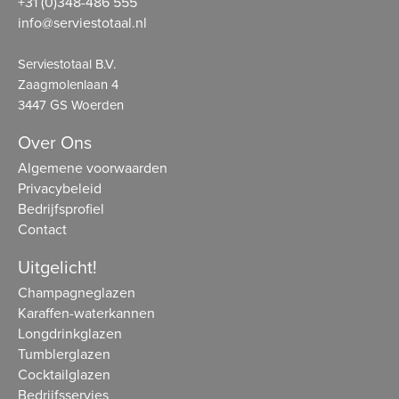
+31 (0)348-486 555
info@serviestotaal.nl
Serviestotaal B.V.
Zaagmolenlaan 4
3447 GS Woerden
Over Ons
Algemene voorwaarden
Privacybeleid
Bedrijfsprofiel
Contact
Uitgelicht!
Champagneglazen
Karaffen-waterkannen
Longdrinkglazen
Tumblerglazen
Cocktailglazen
Bedrijfsservies