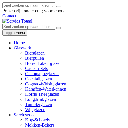
Prijzen zijn onder enig voorbehoud
Contact
toggle menu
Home
Glaswerk
Bierglazen
Bierpullen
Borrel-Likeurglazen
Cadeau-Sets
Champagneglazen
Cocktailglazen
Cognac-Whiskyglazen
Karaffen-Waterkannen
Koffie-Theeglazen
Longdrinkglazen
Tumblerglazen
Wijnglazen
Serviesgoed
Kop-Schotels
Mokken-Bekers