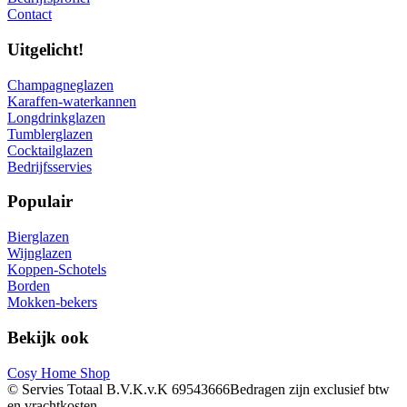
Contact
Uitgelicht!
Champagneglazen
Karaffen-waterkannen
Longdrinkglazen
Tumblerglazen
Cocktailglazen
Bedrijfsservies
Populair
Bierglazen
Wijnglazen
Koppen-Schotels
Borden
Mokken-bekers
Bekijk ook
Cosy Home Shop
© Servies Totaal B.V.
K.v.K 69543666
Bedragen zijn exclusief btw
en vrachtkosten