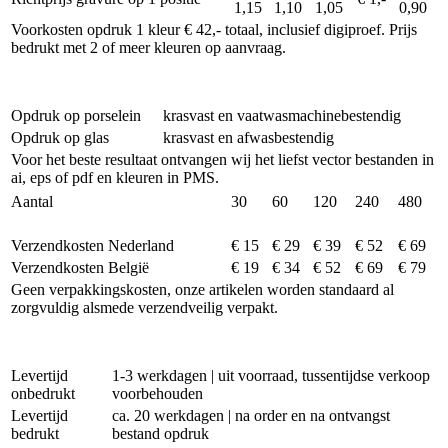
1,15
1,10
1,05
0,90
Voorkosten opdruk 1 kleur € 42,- totaal, inclusief digiproef. Prijs
bedrukt met 2 of meer kleuren op aanvraag.
Opdruk op porselein
krasvast en vaatwasmachinebestendig
Opdruk op glas
krasvast en afwasbestendig
Voor het beste resultaat ontvangen wij het liefst vector bestanden in
ai, eps of pdf en kleuren in PMS.
Aantal
30
60
120
240
480
Verzendkosten Nederland
€ 15
€ 29
€ 39
€ 52
€ 69
Verzendkosten België
€ 19
€ 34
€ 52
€ 69
€ 79
Geen verpakkingskosten, onze artikelen worden standaard al
zorgvuldig alsmede verzendveilig verpakt.
Levertijd
1-3 werkdagen | uit voorraad, tussentijdse verkoop
onbedrukt
voorbehouden
Levertijd
ca. 20 werkdagen | na order en na ontvangst
bedrukt
bestand opdruk