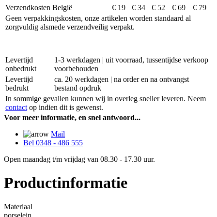
Verzendkosten België
€ 19
€ 34
€ 52
€ 69
€ 79
Geen verpakkingskosten, onze artikelen worden standaard al
zorgvuldig alsmede verzendveilig verpakt.
Levertijd
1-3 werkdagen | uit voorraad, tussentijdse verkoop
onbedrukt
voorbehouden
Levertijd
ca. 20 werkdagen | na order en na ontvangst
bedrukt
bestand opdruk
In sommige gevallen kunnen wij in overleg sneller leveren. Neem
contact
op indien dit is gewenst.
Voor meer informatie, en snel antwoord...
Mail
Bel 0348 - 486 555
Open maandag t/m vrijdag van 08.30 - 17.30 uur.
Productinformatie
Materiaal
porselein