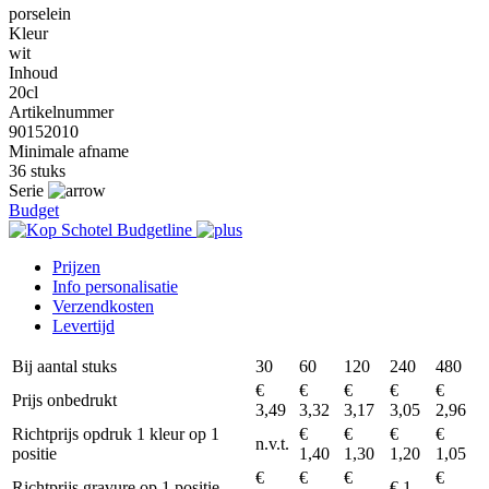
porselein
Kleur
wit
Inhoud
20cl
Artikelnummer
90152010
Minimale afname
36 stuks
Serie
Budget
Prijzen
Info personalisatie
Verzendkosten
Levertijd
Bij aantal stuks
30
60
120
240
480
€
€
€
€
€
Prijs onbedrukt
3,49
3,32
3,17
3,05
2,96
Richtprijs opdruk 1 kleur op 1
€
€
€
€
n.v.t.
positie
1,40
1,30
1,20
1,05
€
€
€
€
Richtprijs gravure op 1 positie
€ 1,-