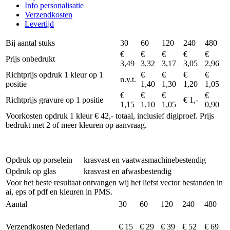
Info personalisatie
Verzendkosten
Levertijd
Bij aantal stuks
30
60
120
240
480
€
€
€
€
€
Prijs onbedrukt
3,49
3,32
3,17
3,05
2,96
Richtprijs opdruk 1 kleur op 1
€
€
€
€
n.v.t.
positie
1,40
1,30
1,20
1,05
€
€
€
€
Richtprijs gravure op 1 positie
€ 1,-
1,15
1,10
1,05
0,90
Voorkosten opdruk 1 kleur € 42,- totaal, inclusief digiproef. Prijs
bedrukt met 2 of meer kleuren op aanvraag.
Opdruk op porselein
krasvast en vaatwasmachinebestendig
Opdruk op glas
krasvast en afwasbestendig
Voor het beste resultaat ontvangen wij het liefst vector bestanden in
ai, eps of pdf en kleuren in PMS.
Aantal
30
60
120
240
480
Verzendkosten Nederland
€ 15
€ 29
€ 39
€ 52
€ 69