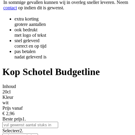
In sommige gevallen kunnen wij in overleg sneller leveren. Neem
contact
op indien dit is gewenst.
extra korting
grotere aantallen
ook bedrukt
met logo of tekst
snel geleverd
correct en op tijd
pas betalen
nadat geleverd is
Kop Schotel Budgetline
Inhoud
20cl
Kleur
wit
Prijs vanaf
€
2,96
Beste prijs
1.
Selecteer
2.