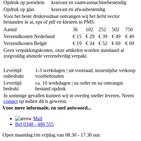
Opdruk op porselein
krasvast en vaatwasmachinebestendig
Opdruk op glas
krasvast en afwasbestendig
Voor het beste drukresultaat ontvangen wij het liefst vector
bestanden in ai, eps of pdf en kleuren in PMS.
Aantal
36
102
252
502
750
Verzendkosten Nederland
€ 15
€ 29
€ 39
€ 49
€ 49
Verzendkosten België
€ 19
€ 34
€ 52
€ 69
€ 69
Geen verpakkingskosten, onze artikelen worden standaard al
zorgvuldig alsmede verzendveilig verpakt.
Levertijd
1-3 werkdagen | uit voorraad, tussentijdse verkoop
onbedrukt
voorbehouden
Levertijd
ca. 10 werkdagen | na order en na ontvangst
bedrukt
bestand opdruk
In sommige gevallen kunnen wij in overleg sneller leveren. Neem
contact
op indien dit is gewenst.
Voor meer informatie, en snel antwoord...
Mail
Bel 0348 - 486 555
Open maandag t/m vrijdag van 08.30 - 17.30 uur.