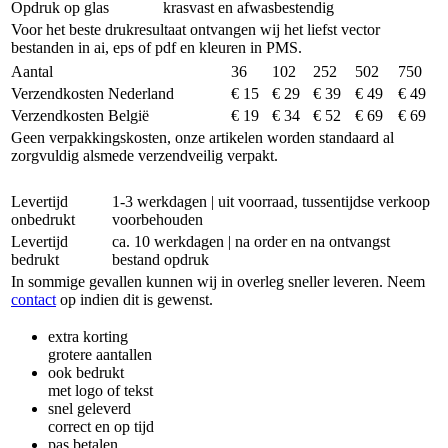
Opdruk op glas
krasvast en afwasbestendig
Voor het beste drukresultaat ontvangen wij het liefst vector
bestanden in ai, eps of pdf en kleuren in PMS.
Aantal
36
102
252
502
750
Verzendkosten Nederland
€ 15
€ 29
€ 39
€ 49
€ 49
Verzendkosten België
€ 19
€ 34
€ 52
€ 69
€ 69
Geen verpakkingskosten, onze artikelen worden standaard al
zorgvuldig alsmede verzendveilig verpakt.
Levertijd
1-3 werkdagen | uit voorraad, tussentijdse verkoop
onbedrukt
voorbehouden
Levertijd
ca. 10 werkdagen | na order en na ontvangst
bedrukt
bestand opdruk
In sommige gevallen kunnen wij in overleg sneller leveren. Neem
contact
op indien dit is gewenst.
extra korting
grotere aantallen
ook bedrukt
met logo of tekst
snel geleverd
correct en op tijd
pas betalen