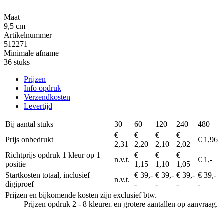
Maat
9,5 cm
Artikelnummer
512271
Minimale afname
36 stuks
Prijzen
Info opdruk
Verzendkosten
Levertijd
Bij aantal stuks
30
60
120
240
480
€
€
€
€
Prijs onbedrukt
€ 1,96
2,31
2,20
2,10
2,02
Richtprijs opdruk 1 kleur op 1
€
€
€
n.v.t.
€ 1,-
positie
1,15
1,10
1,05
Startkosten totaal, inclusief
€ 39,-
€ 39,-
€ 39,-
€ 39,-
n.v.t.
digiproef
-
-
-
-
Prijzen en bijkomende kosten zijn exclusief btw.
Prijzen opdruk 2 - 8 kleuren en grotere aantallen op aanvraag.