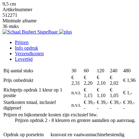
9,5 cm
Artikelnummer
512271
Minimale afname
36 stuks
Prijzen
Info opdruk
Verzendkosten
Levertijd
Bij aantal stuks
30
60
120
240
480
€
€
€
€
Prijs onbedrukt
€ 1,96
2,31
2,20
2,10
2,02
Richtprijs opdruk 1 kleur op 1
€
€
€
n.v.t.
€ 1,-
positie
1,15
1,10
1,05
Startkosten totaal, inclusief
€ 39,-
€ 39,-
€ 39,-
€ 39,-
n.v.t.
digiproef
-
-
-
-
Prijzen en bijkomende kosten zijn exclusief btw.
Prijzen opdruk 2 - 8 kleuren en grotere aantallen op aanvraag.
Opdruk op porselein
krasvast en vaatwasmachinebestendig