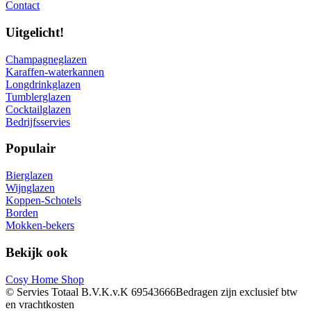
Contact
Uitgelicht!
Champagneglazen
Karaffen-waterkannen
Longdrinkglazen
Tumblerglazen
Cocktailglazen
Bedrijfsservies
Populair
Bierglazen
Wijnglazen
Koppen-Schotels
Borden
Mokken-bekers
Bekijk ook
Cosy Home Shop
© Servies Totaal B.V.
K.v.K 69543666
Bedragen zijn exclusief btw
en vrachtkosten