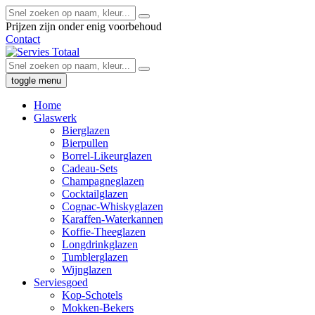
Prijzen zijn onder enig voorbehoud
Contact
toggle menu
Home
Glaswerk
Bierglazen
Bierpullen
Borrel-Likeurglazen
Cadeau-Sets
Champagneglazen
Cocktailglazen
Cognac-Whiskyglazen
Karaffen-Waterkannen
Koffie-Theeglazen
Longdrinkglazen
Tumblerglazen
Wijnglazen
Serviesgoed
Kop-Schotels
Mokken-Bekers