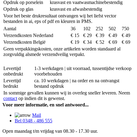
Opdruk op porselein
krasvast en vaatwasmachinebestendig
Opdruk op glas
krasvast en afwasbestendig
Voor het beste drukresultaat ontvangen wij het liefst vector
bestanden in ai, eps of pdf en kleuren in PMS.
Aantal
36
102
252
502
750
Verzendkosten Nederland
€ 15
€ 29
€ 39
€ 49
€ 49
Verzendkosten België
€ 19
€ 34
€ 52
€ 69
€ 69
Geen verpakkingskosten, onze artikelen worden standaard al
zorgvuldig alsmede verzendveilig verpakt.
Levertijd
1-3 werkdagen | uit voorraad, tussentijdse verkoop
onbedrukt
voorbehouden
Levertijd
ca. 10 werkdagen | na order en na ontvangst
bedrukt
bestand opdruk
In sommige gevallen kunnen wij in overleg sneller leveren. Neem
contact
op indien dit is gewenst.
Voor meer informatie, en snel antwoord...
Mail
Bel 0348 - 486 555
Open maandag t/m vrijdag van 08.30 - 17.30 uur.