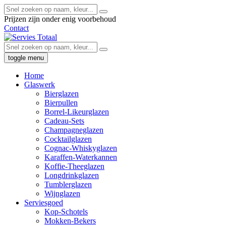
Prijzen zijn onder enig voorbehoud
Contact
toggle menu
Home
Glaswerk
Bierglazen
Bierpullen
Borrel-Likeurglazen
Cadeau-Sets
Champagneglazen
Cocktailglazen
Cognac-Whiskyglazen
Karaffen-Waterkannen
Koffie-Theeglazen
Longdrinkglazen
Tumblerglazen
Wijnglazen
Serviesgoed
Kop-Schotels
Mokken-Bekers