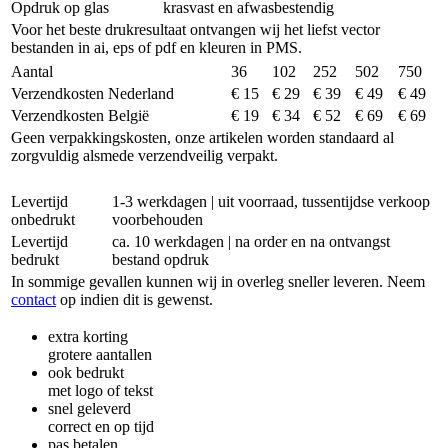
Opdruk op glas
krasvast en afwasbestendig
Voor het beste drukresultaat ontvangen wij het liefst vector
bestanden in ai, eps of pdf en kleuren in PMS.
Aantal
36
102
252
502
750
Verzendkosten Nederland
€ 15
€ 29
€ 39
€ 49
€ 49
Verzendkosten België
€ 19
€ 34
€ 52
€ 69
€ 69
Geen verpakkingskosten, onze artikelen worden standaard al
zorgvuldig alsmede verzendveilig verpakt.
Levertijd
1-3 werkdagen | uit voorraad, tussentijdse verkoop
onbedrukt
voorbehouden
Levertijd
ca. 10 werkdagen | na order en na ontvangst
bedrukt
bestand opdruk
In sommige gevallen kunnen wij in overleg sneller leveren. Neem
contact
op indien dit is gewenst.
extra korting
grotere aantallen
ook bedrukt
met logo of tekst
snel geleverd
correct en op tijd
pas betalen