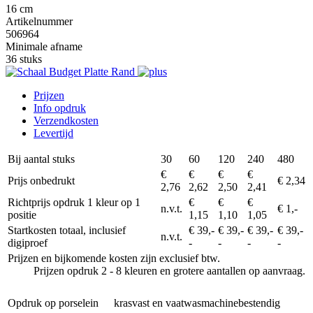
16 cm
Artikelnummer
506964
Minimale afname
36 stuks
Prijzen
Info opdruk
Verzendkosten
Levertijd
Bij aantal stuks
30
60
120
240
480
€
€
€
€
Prijs onbedrukt
€ 2,34
2,76
2,62
2,50
2,41
Richtprijs opdruk 1 kleur op 1
€
€
€
n.v.t.
€ 1,-
positie
1,15
1,10
1,05
Startkosten totaal, inclusief
€ 39,-
€ 39,-
€ 39,-
€ 39,-
n.v.t.
digiproef
-
-
-
-
Prijzen en bijkomende kosten zijn exclusief btw.
Prijzen opdruk 2 - 8 kleuren en grotere aantallen op aanvraag.
Opdruk op porselein
krasvast en vaatwasmachinebestendig