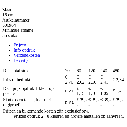
Maat
16 cm
Artikelnummer
506964
Minimale afname
36 stuks
Prijzen
Info opdruk
Verzendkosten
Levertijd
Bij aantal stuks
30
60
120
240
480
€
€
€
€
Prijs onbedrukt
€ 2,34
2,76
2,62
2,50
2,41
Richtprijs opdruk 1 kleur op 1
€
€
€
n.v.t.
€ 1,-
positie
1,15
1,10
1,05
Startkosten totaal, inclusief
€ 39,-
€ 39,-
€ 39,-
€ 39,-
n.v.t.
digiproef
-
-
-
-
Prijzen en bijkomende kosten zijn exclusief btw.
Prijzen opdruk 2 - 8 kleuren en grotere aantallen op aanvraag.