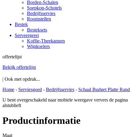
Borden-Schalen
Soepkop-Schotels
Bedrijfsservies
Roomstellen
Bestek
Besteksets
Serveergerei
Koffie-Theekannen
Wijnkoelers
offertelijst
Bekijk offertelijst
| Ook met opdruk...
Home
-
Serviesgoed
-
Bedrijfsservies
-
Schaal Budget Platte Rand
U bent overgeschakeld naar mobiele weergave ververs de pagina
alstublieft
Productinformatie
Maat