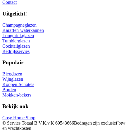
Contact
Uitgelicht!
Champagneglazen
Karaffen-waterkannen
Longdrinkglazen
Tumblerglazen
Cocktailglazen
Bedrijfsservies
Populair
Bierglazen
Wijnglazen
Koppen-Schotels
Borden
Mokken-bekers
Bekijk ook
Cosy Home Shop
© Servies Totaal B.V.
K.v.K 69543666
Bedragen zijn exclusief btw
en vrachtkosten