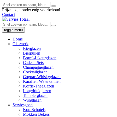
Prijzen zijn onder enig voorbehoud
Contact
toggle menu
Home
Glaswerk
Bierglazen
Bierpullen
Borrel-Likeurglazen
Cadeau-Sets
Champagneglazen
Cocktailglazen
Cognac-Whiskyglazen
Karaffen-Waterkannen
Koffie-Theeglazen
Longdrinkglazen
Tumblerglazen
Wijnglazen
Serviesgoed
Kop-Schotels
Mokken-Bekers