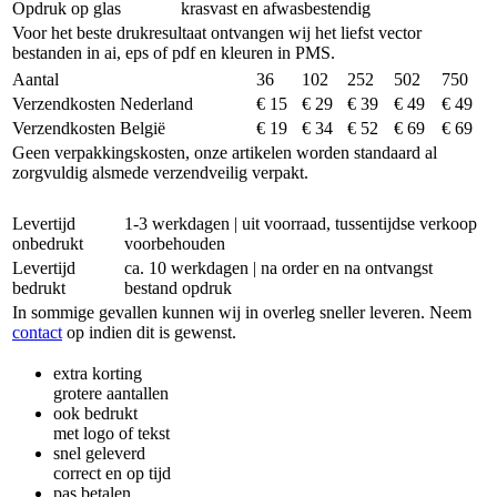
Opdruk op glas
krasvast en afwasbestendig
Voor het beste drukresultaat ontvangen wij het liefst vector
bestanden in ai, eps of pdf en kleuren in PMS.
Aantal
36
102
252
502
750
Verzendkosten Nederland
€ 15
€ 29
€ 39
€ 49
€ 49
Verzendkosten België
€ 19
€ 34
€ 52
€ 69
€ 69
Geen verpakkingskosten, onze artikelen worden standaard al
zorgvuldig alsmede verzendveilig verpakt.
Levertijd
1-3 werkdagen | uit voorraad, tussentijdse verkoop
onbedrukt
voorbehouden
Levertijd
ca. 10 werkdagen | na order en na ontvangst
bedrukt
bestand opdruk
In sommige gevallen kunnen wij in overleg sneller leveren. Neem
contact
op indien dit is gewenst.
extra korting
grotere aantallen
ook bedrukt
met logo of tekst
snel geleverd
correct en op tijd
pas betalen