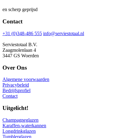
en scherp geprijsd
Contact
+31 (0)348-486 555
info@serviestotaal.nl
Serviestotaal B.V.
Zaagmolenlaan 4
3447 GS Woerden
Over Ons
Algemene voorwaarden
Privacybeleid
Bedrijfsprofiel
Contact
Uitgelicht!
Champagneglazen
Karaffen-waterkannen
Longdrinkglazen
Tumblerglazen