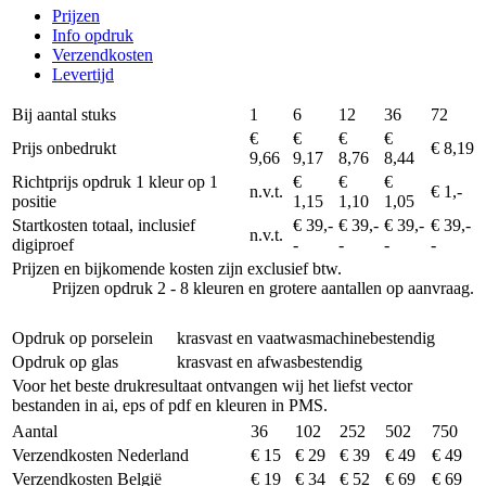
Prijzen
Info opdruk
Verzendkosten
Levertijd
Bij aantal stuks
1
6
12
36
72
€
€
€
€
Prijs onbedrukt
€ 8,19
9,66
9,17
8,76
8,44
Richtprijs opdruk 1 kleur op 1
€
€
€
n.v.t.
€ 1,-
positie
1,15
1,10
1,05
Startkosten totaal, inclusief
€ 39,-
€ 39,-
€ 39,-
€ 39,-
n.v.t.
digiproef
-
-
-
-
Prijzen en bijkomende kosten zijn exclusief btw.
Prijzen opdruk 2 - 8 kleuren en grotere aantallen op aanvraag.
Opdruk op porselein
krasvast en vaatwasmachinebestendig
Opdruk op glas
krasvast en afwasbestendig
Voor het beste drukresultaat ontvangen wij het liefst vector
bestanden in ai, eps of pdf en kleuren in PMS.
Aantal
36
102
252
502
750
Verzendkosten Nederland
€ 15
€ 29
€ 39
€ 49
€ 49
Verzendkosten België
€ 19
€ 34
€ 52
€ 69
€ 69