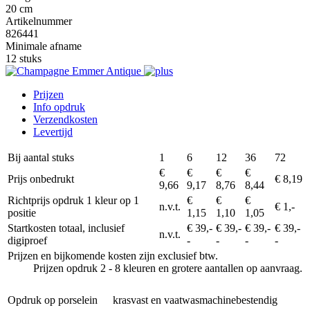
20 cm
Artikelnummer
826441
Minimale afname
12 stuks
Prijzen
Info opdruk
Verzendkosten
Levertijd
Bij aantal stuks
1
6
12
36
72
€
€
€
€
Prijs onbedrukt
€ 8,19
9,66
9,17
8,76
8,44
Richtprijs opdruk 1 kleur op 1
€
€
€
n.v.t.
€ 1,-
positie
1,15
1,10
1,05
Startkosten totaal, inclusief
€ 39,-
€ 39,-
€ 39,-
€ 39,-
n.v.t.
digiproef
-
-
-
-
Prijzen en bijkomende kosten zijn exclusief btw.
Prijzen opdruk 2 - 8 kleuren en grotere aantallen op aanvraag.
Opdruk op porselein
krasvast en vaatwasmachinebestendig