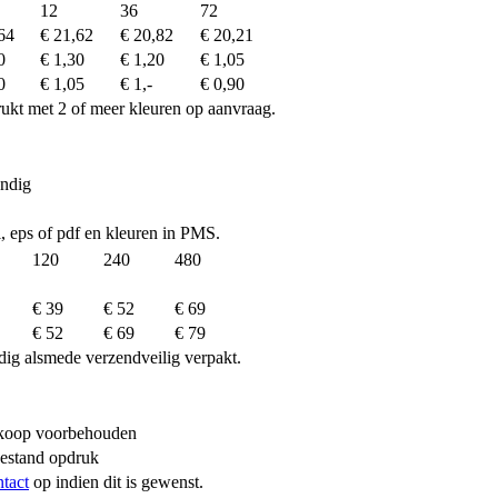
12
36
72
64
€ 21,62
€ 20,82
€ 20,21
0
€ 1,30
€ 1,20
€ 1,05
0
€ 1,05
€ 1,-
€ 0,90
drukt met 2 of meer kleuren op aanvraag.
endig
ai, eps of pdf en kleuren in PMS.
120
240
480
€ 39
€ 52
€ 69
€ 52
€ 69
€ 79
dig alsmede verzendveilig verpakt.
erkoop voorbehouden
bestand opdruk
ntact
op indien dit is gewenst.