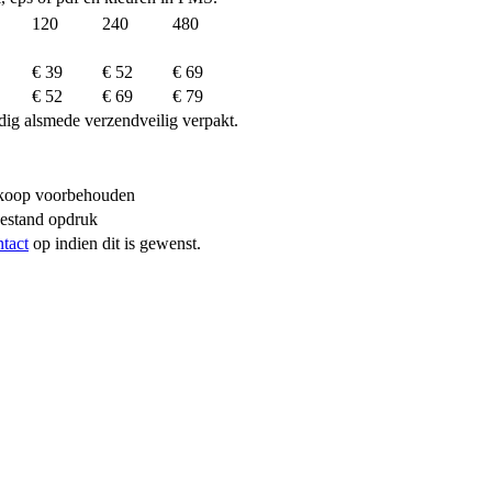
120
240
480
€ 39
€ 52
€ 69
€ 52
€ 69
€ 79
dig alsmede verzendveilig verpakt.
erkoop voorbehouden
bestand opdruk
ntact
op indien dit is gewenst.