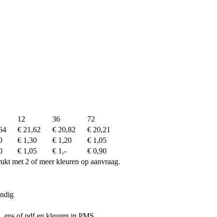
12
36
72
64
€ 21,62
€ 20,82
€ 20,21
0
€ 1,30
€ 1,20
€ 1,05
0
€ 1,05
€ 1,-
€ 0,90
drukt met 2 of meer kleuren op aanvraag.
endig
ai, eps of pdf en kleuren in PMS.