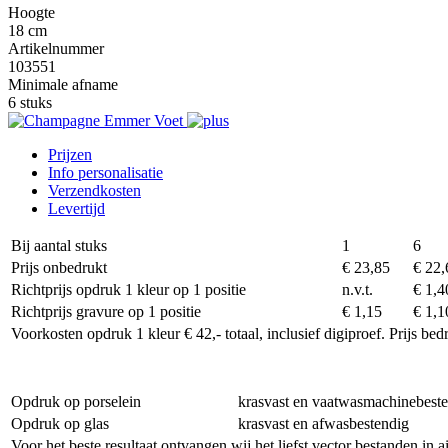
Hoogte
18 cm
Artikelnummer
103551
Minimale afname
6 stuks
Prijzen
Info personalisatie
Verzendkosten
Levertijd
Bij aantal stuks
1
6
Prijs onbedrukt
€ 23,85
€ 22,
Richtprijs opdruk 1 kleur op 1 positie
n.v.t.
€ 1,4
Richtprijs gravure op 1 positie
€ 1,15
€ 1,1
Voorkosten opdruk 1 kleur € 42,- totaal, inclusief digiproef. Prijs be
Opdruk op porselein
krasvast en vaatwasmachinebest
Opdruk op glas
krasvast en afwasbestendig
Voor het beste resultaat ontvangen wij het liefst vector bestanden in 