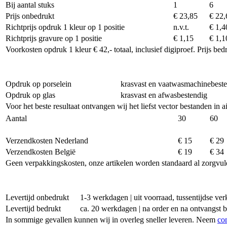
Bij aantal stuks
1
6
Prijs onbedrukt
€ 23,85
€ 22,
Richtprijs opdruk 1 kleur op 1 positie
n.v.t.
€ 1,4
Richtprijs gravure op 1 positie
€ 1,15
€ 1,1
Voorkosten opdruk 1 kleur € 42,- totaal, inclusief digiproef. Prijs be
Opdruk op porselein
krasvast en vaatwasmachinebest
Opdruk op glas
krasvast en afwasbestendig
Voor het beste resultaat ontvangen wij het liefst vector bestanden in 
Aantal
30
60
Verzendkosten Nederland
€ 15
€ 29
Verzendkosten België
€ 19
€ 34
Geen verpakkingskosten, onze artikelen worden standaard al zorgvul
Levertijd onbedrukt
1-3 werkdagen | uit voorraad, tussentijdse v
Levertijd bedrukt
ca. 20 werkdagen | na order en na ontvangst 
In sommige gevallen kunnen wij in overleg sneller leveren. Neem
co