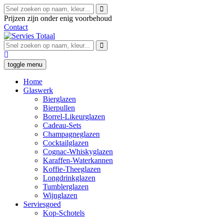
Prijzen zijn onder enig voorbehoud
Contact
toggle menu
Home
Glaswerk
Bierglazen
Bierpullen
Borrel-Likeurglazen
Cadeau-Sets
Champagneglazen
Cocktailglazen
Cognac-Whiskyglazen
Karaffen-Waterkannen
Koffie-Theeglazen
Longdrinkglazen
Tumblerglazen
Wijnglazen
Serviesgoed
Kop-Schotels