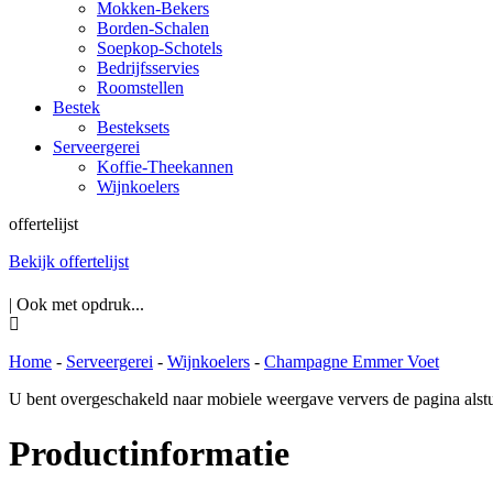
Mokken-Bekers
Borden-Schalen
Soepkop-Schotels
Bedrijfsservies
Roomstellen
Bestek
Besteksets
Serveergerei
Koffie-Theekannen
Wijnkoelers
offertelijst
Bekijk offertelijst
| Ook met opdruk...
Home
-
Serveergerei
-
Wijnkoelers
-
Champagne Emmer Voet
U bent overgeschakeld naar mobiele weergave ververs de pagina alstu
Productinformatie