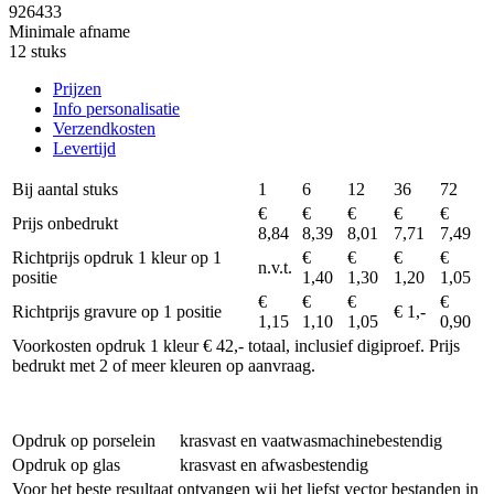
926433
Minimale afname
12 stuks
Prijzen
Info personalisatie
Verzendkosten
Levertijd
Bij aantal stuks
1
6
12
36
72
€
€
€
€
€
Prijs onbedrukt
8,84
8,39
8,01
7,71
7,49
Richtprijs opdruk 1 kleur op 1
€
€
€
€
n.v.t.
positie
1,40
1,30
1,20
1,05
€
€
€
€
Richtprijs gravure op 1 positie
€ 1,-
1,15
1,10
1,05
0,90
Voorkosten opdruk 1 kleur € 42,- totaal, inclusief digiproef. Prijs
bedrukt met 2 of meer kleuren op aanvraag.
Opdruk op porselein
krasvast en vaatwasmachinebestendig
Opdruk op glas
krasvast en afwasbestendig
Voor het beste resultaat ontvangen wij het liefst vector bestanden in