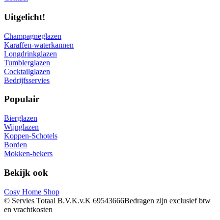
Uitgelicht!
Champagneglazen
Karaffen-waterkannen
Longdrinkglazen
Tumblerglazen
Cocktailglazen
Bedrijfsservies
Populair
Bierglazen
Wijnglazen
Koppen-Schotels
Borden
Mokken-bekers
Bekijk ook
Cosy Home Shop
© Servies Totaal B.V.
K.v.K 69543666
Bedragen zijn exclusief btw
en vrachtkosten