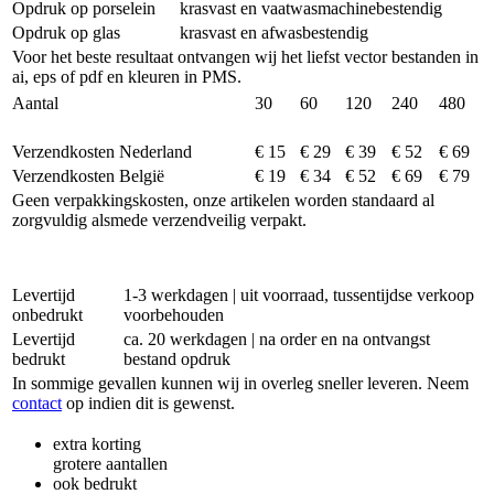
Opdruk op porselein
krasvast en vaatwasmachinebestendig
Opdruk op glas
krasvast en afwasbestendig
Voor het beste resultaat ontvangen wij het liefst vector bestanden in
ai, eps of pdf en kleuren in PMS.
Aantal
30
60
120
240
480
Verzendkosten Nederland
€ 15
€ 29
€ 39
€ 52
€ 69
Verzendkosten België
€ 19
€ 34
€ 52
€ 69
€ 79
Geen verpakkingskosten, onze artikelen worden standaard al
zorgvuldig alsmede verzendveilig verpakt.
Levertijd
1-3 werkdagen | uit voorraad, tussentijdse verkoop
onbedrukt
voorbehouden
Levertijd
ca. 20 werkdagen | na order en na ontvangst
bedrukt
bestand opdruk
In sommige gevallen kunnen wij in overleg sneller leveren. Neem
contact
op indien dit is gewenst.
extra korting
grotere aantallen
ook bedrukt