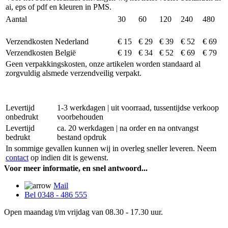
ai, eps of pdf en kleuren in PMS.
Aantal
30
60
120
240
480
Verzendkosten Nederland
€ 15
€ 29
€ 39
€ 52
€ 69
Verzendkosten België
€ 19
€ 34
€ 52
€ 69
€ 79
Geen verpakkingskosten, onze artikelen worden standaard al
zorgvuldig alsmede verzendveilig verpakt.
Levertijd
1-3 werkdagen | uit voorraad, tussentijdse verkoop
onbedrukt
voorbehouden
Levertijd
ca. 20 werkdagen | na order en na ontvangst
bedrukt
bestand opdruk
In sommige gevallen kunnen wij in overleg sneller leveren. Neem
contact
op indien dit is gewenst.
Voor meer informatie, en snel antwoord...
Mail
Bel 0348 - 486 555
Open maandag t/m vrijdag van 08.30 - 17.30 uur.