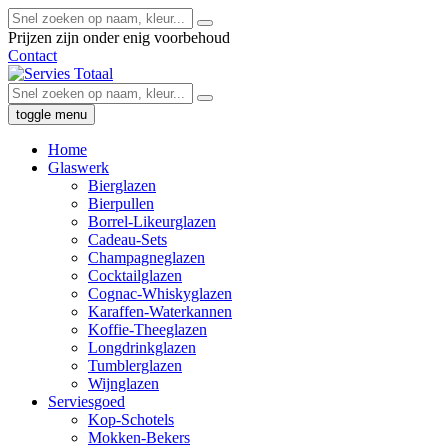
Prijzen zijn onder enig voorbehoud
Contact
toggle menu
Home
Glaswerk
Bierglazen
Bierpullen
Borrel-Likeurglazen
Cadeau-Sets
Champagneglazen
Cocktailglazen
Cognac-Whiskyglazen
Karaffen-Waterkannen
Koffie-Theeglazen
Longdrinkglazen
Tumblerglazen
Wijnglazen
Serviesgoed
Kop-Schotels
Mokken-Bekers