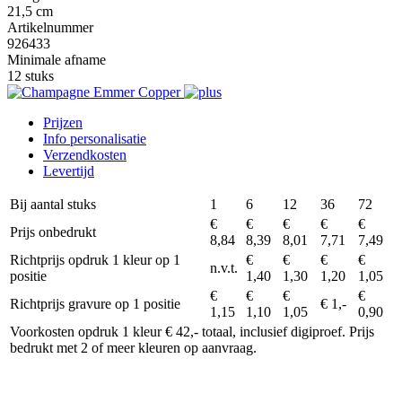
21,5 cm
Artikelnummer
926433
Minimale afname
12 stuks
Prijzen
Info personalisatie
Verzendkosten
Levertijd
Bij aantal stuks
1
6
12
36
72
€
€
€
€
€
Prijs onbedrukt
8,84
8,39
8,01
7,71
7,49
Richtprijs opdruk 1 kleur op 1
€
€
€
€
n.v.t.
positie
1,40
1,30
1,20
1,05
€
€
€
€
Richtprijs gravure op 1 positie
€ 1,-
1,15
1,10
1,05
0,90
Voorkosten opdruk 1 kleur € 42,- totaal, inclusief digiproef. Prijs
bedrukt met 2 of meer kleuren op aanvraag.