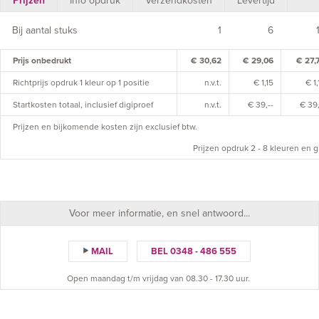
Prijzen
Info opdruk
Verzendkosten
Levertijd
Bij aantal stuks
1
6
Prijs onbedrukt
€ 30,62
€ 29,06
€ 27,
Richtprijs opdruk 1 kleur op 1 positie
n.v.t.
€ 1,15
€ 1,
Startkosten totaal, inclusief digiproef
n.v.t.
€ 39,--
€ 39,
Prijzen en bijkomende kosten zijn exclusief btw.
Prijzen opdruk 2 - 8 kleuren en g
Voor meer informatie, en snel antwoord...
MAIL
BEL 0348 - 486 555
Open maandag t/m vrijdag van 08.30 - 17.30 uur.