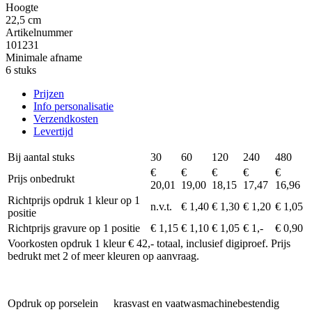
Hoogte
22,5 cm
Artikelnummer
101231
Minimale afname
6 stuks
Prijzen
Info personalisatie
Verzendkosten
Levertijd
Bij aantal stuks
30
60
120
240
480
€
€
€
€
€
Prijs onbedrukt
20,01
19,00
18,15
17,47
16,96
Richtprijs opdruk 1 kleur op 1
n.v.t.
€ 1,40
€ 1,30
€ 1,20
€ 1,05
positie
Richtprijs gravure op 1 positie
€ 1,15
€ 1,10
€ 1,05
€ 1,-
€ 0,90
Voorkosten opdruk 1 kleur € 42,- totaal, inclusief digiproef. Prijs
bedrukt met 2 of meer kleuren op aanvraag.
Opdruk op porselein
krasvast en vaatwasmachinebestendig