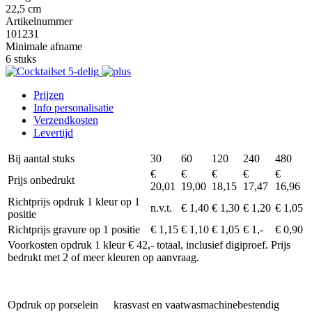
22,5 cm
Artikelnummer
101231
Minimale afname
6 stuks
Prijzen
Info personalisatie
Verzendkosten
Levertijd
Bij aantal stuks
30
60
120
240
480
€
€
€
€
€
Prijs onbedrukt
20,01
19,00
18,15
17,47
16,96
Richtprijs opdruk 1 kleur op 1
n.v.t.
€ 1,40
€ 1,30
€ 1,20
€ 1,05
positie
Richtprijs gravure op 1 positie
€ 1,15
€ 1,10
€ 1,05
€ 1,-
€ 0,90
Voorkosten opdruk 1 kleur € 42,- totaal, inclusief digiproef. Prijs
bedrukt met 2 of meer kleuren op aanvraag.
Opdruk op porselein
krasvast en vaatwasmachinebestendig