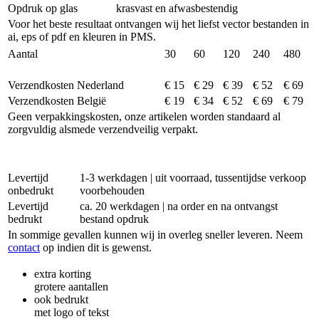
Opdruk op glas
krasvast en afwasbestendig
Voor het beste resultaat ontvangen wij het liefst vector bestanden in
ai, eps of pdf en kleuren in PMS.
Aantal
30
60
120
240
480
Verzendkosten Nederland
€ 15
€ 29
€ 39
€ 52
€ 69
Verzendkosten België
€ 19
€ 34
€ 52
€ 69
€ 79
Geen verpakkingskosten, onze artikelen worden standaard al
zorgvuldig alsmede verzendveilig verpakt.
Levertijd
1-3 werkdagen | uit voorraad, tussentijdse verkoop
onbedrukt
voorbehouden
Levertijd
ca. 20 werkdagen | na order en na ontvangst
bedrukt
bestand opdruk
In sommige gevallen kunnen wij in overleg sneller leveren. Neem
contact
op indien dit is gewenst.
extra korting
grotere aantallen
ook bedrukt
met logo of tekst