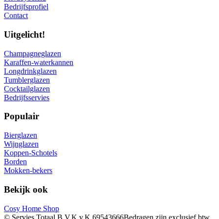
Bedrijfsprofiel
Contact
Uitgelicht!
Champagneglazen
Karaffen-waterkannen
Longdrinkglazen
Tumblerglazen
Cocktailglazen
Bedrijfsservies
Populair
Bierglazen
Wijnglazen
Koppen-Schotels
Borden
Mokken-bekers
Bekijk ook
Cosy Home Shop
© Servies Totaal B.V.
K.v.K 69543666
Bedragen zijn exclusief btw