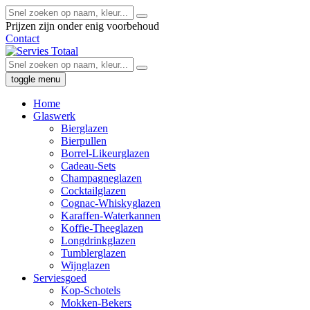
Prijzen zijn onder enig voorbehoud
Contact
toggle menu
Home
Glaswerk
Bierglazen
Bierpullen
Borrel-Likeurglazen
Cadeau-Sets
Champagneglazen
Cocktailglazen
Cognac-Whiskyglazen
Karaffen-Waterkannen
Koffie-Theeglazen
Longdrinkglazen
Tumblerglazen
Wijnglazen
Serviesgoed
Kop-Schotels
Mokken-Bekers