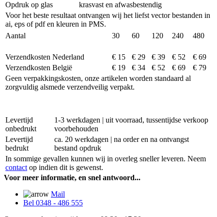
Opdruk op glas
krasvast en afwasbestendig
Voor het beste resultaat ontvangen wij het liefst vector bestanden in
ai, eps of pdf en kleuren in PMS.
Aantal
30
60
120
240
480
Verzendkosten Nederland
€ 15
€ 29
€ 39
€ 52
€ 69
Verzendkosten België
€ 19
€ 34
€ 52
€ 69
€ 79
Geen verpakkingskosten, onze artikelen worden standaard al
zorgvuldig alsmede verzendveilig verpakt.
Levertijd
1-3 werkdagen | uit voorraad, tussentijdse verkoop
onbedrukt
voorbehouden
Levertijd
ca. 20 werkdagen | na order en na ontvangst
bedrukt
bestand opdruk
In sommige gevallen kunnen wij in overleg sneller leveren. Neem
contact
op indien dit is gewenst.
Voor meer informatie, en snel antwoord...
Mail
Bel 0348 - 486 555