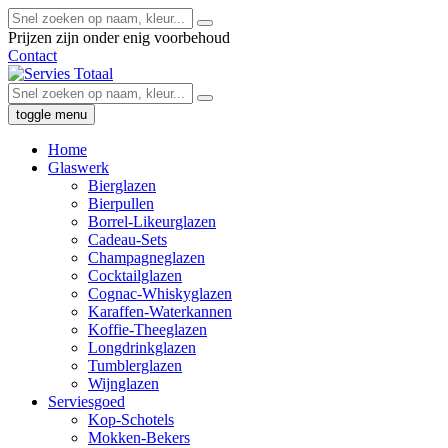
Prijzen zijn onder enig voorbehoud
Contact
toggle menu
Home
Glaswerk
Bierglazen
Bierpullen
Borrel-Likeurglazen
Cadeau-Sets
Champagneglazen
Cocktailglazen
Cognac-Whiskyglazen
Karaffen-Waterkannen
Koffie-Theeglazen
Longdrinkglazen
Tumblerglazen
Wijnglazen
Serviesgoed
Kop-Schotels
Mokken-Bekers