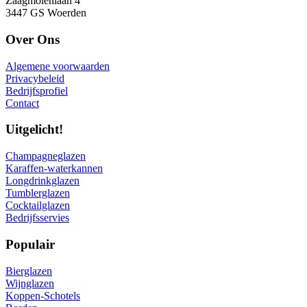
Zaagmolenlaan 4
3447 GS Woerden
Over Ons
Algemene voorwaarden
Privacybeleid
Bedrijfsprofiel
Contact
Uitgelicht!
Champagneglazen
Karaffen-waterkannen
Longdrinkglazen
Tumblerglazen
Cocktailglazen
Bedrijfsservies
Populair
Bierglazen
Wijnglazen
Koppen-Schotels