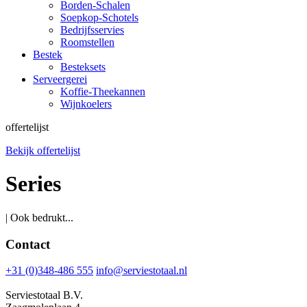
Borden-Schalen
Soepkop-Schotels
Bedrijfsservies
Roomstellen
Bestek
Besteksets
Serveergerei
Koffie-Theekannen
Wijnkoelers
offertelijst
Bekijk offertelijst
Series
| Ook bedrukt...
Contact
+31 (0)348-486 555
info@serviestotaal.nl
Serviestotaal B.V.