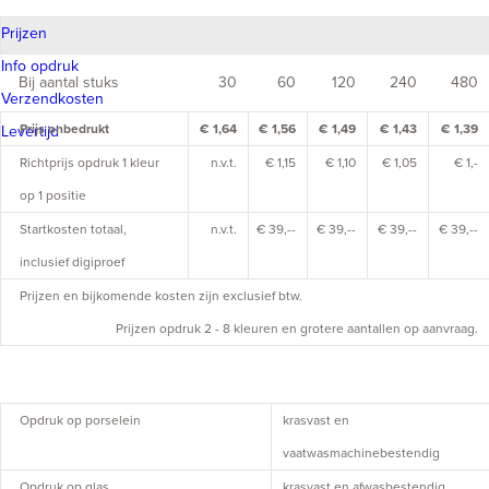
Prijzen
Info opdruk
Bij aantal stuks
30
60
120
240
480
Verzendkosten
Prijs onbedrukt
€ 1,64
€ 1,56
€ 1,49
€ 1,43
€ 1,39
Levertijd
Richtprijs opdruk 1 kleur
n.v.t.
€ 1,15
€ 1,10
€ 1,05
€ 1,-
op 1 positie
Startkosten totaal,
n.v.t.
€ 39,--
€ 39,--
€ 39,--
€ 39,--
inclusief digiproef
Prijzen en bijkomende kosten zijn exclusief btw.
Prijzen opdruk 2 - 8 kleuren en grotere aantallen op aanvraag.
Opdruk op porselein
krasvast en
vaatwasmachinebestendig
Opdruk op glas
krasvast en afwasbestendig