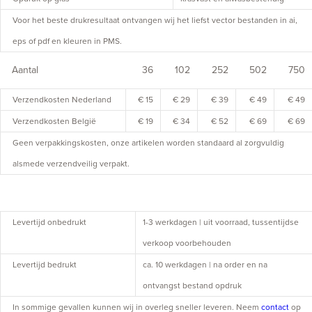
Voor het beste drukresultaat ontvangen wij het liefst vector bestanden in ai,
eps of pdf en kleuren in PMS.
Aantal
36
102
252
502
750
Verzendkosten Nederland
€ 15
€ 29
€ 39
€ 49
€ 49
Verzendkosten België
€ 19
€ 34
€ 52
€ 69
€ 69
Geen verpakkingskosten, onze artikelen worden standaard al zorgvuldig
alsmede verzendveilig verpakt.
Levertijd onbedrukt
1-3 werkdagen | uit voorraad, tussentijdse
verkoop voorbehouden
Levertijd bedrukt
ca. 10 werkdagen | na order en na
ontvangst bestand opdruk
In sommige gevallen kunnen wij in overleg sneller leveren. Neem
contact
op