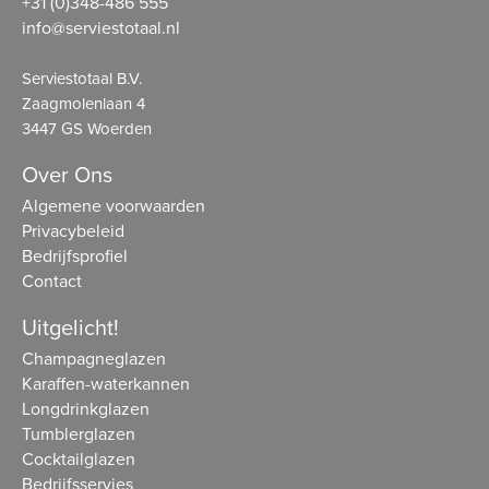
+31 (0)348-486 555
info@serviestotaal.nl
Serviestotaal B.V.
Zaagmolenlaan 4
3447 GS Woerden
Over Ons
Algemene voorwaarden
Privacybeleid
Bedrijfsprofiel
Contact
Uitgelicht!
Champagneglazen
Karaffen-waterkannen
Longdrinkglazen
Tumblerglazen
Cocktailglazen
Bedrijfsservies