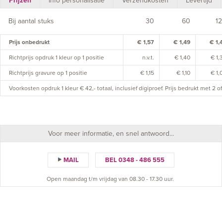
Prijzen
Info personalisatie
Verzendkosten
Levertijd
Bij aantal stuks
30
60
1
Prijs onbedrukt
€ 1,57
€ 1,49
€ 1,
Richtprijs opdruk 1 kleur op 1 positie
n.v.t.
€ 1,40
€ 1,
Richtprijs gravure op 1 positie
€ 1,15
€ 1,10
€ 1,
Voorkosten opdruk 1 kleur € 42,- totaal, inclusief digiproef. Prijs bedrukt met 2 
Voor meer informatie, en snel antwoord...
MAIL
BEL 0348 - 486 555
Open maandag t/m vrijdag van 08.30 - 17.30 uur.