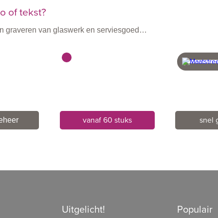
 of tekst?
n en graveren van glaswerk en serviesgoed…
vanaf 60 stuks
snel 
beheer
Uitgelicht!
Populair