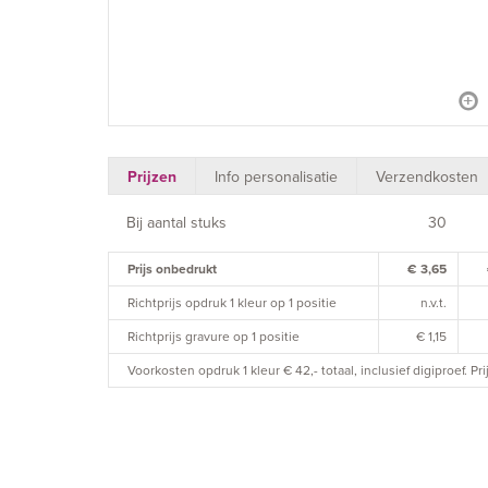
Prijzen
Info personalisatie
Verzendkosten
Bij aantal stuks
30
Prijs onbedrukt
€ 3,65
Richtprijs opdruk 1 kleur op 1 positie
n.v.t.
Richtprijs gravure op 1 positie
€ 1,15
Voorkosten opdruk 1 kleur € 42,- totaal, inclusief digiproef. P