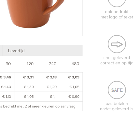
ook bedrukt
met logo of tekst
Levertijd
snel geleverd
correct en op tijd
60
120
240
480
€ 3,46
€ 3,31
€ 3,18
€ 3,09
€ 1,40
€ 1,30
€ 1,20
€ 1,05
€ 1,10
€ 1,05
€ 1,-
€ 0,90
pas betalen
rijs bedrukt met 2 of meer kleuren op aanvraag.
nadat geleverd is