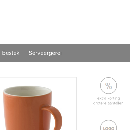
Bestek
Serveergerei
extra korting
grotere aantallen