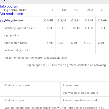
Info opdruk
Bij aantal stuks
30
60
120
240
480
Verzendkosten
Prijs onbedrukt
€ 3,65
€ 3,46
€ 3,31
€ 3,18
€ 3,09
Levertijd
Richtprijs opdruk 1 kleur
n.v.t.
€ 1,15
€ 1,10
€ 1,05
€ 1,-
op 1 positie
Startkosten totaal,
n.v.t.
€ 39,--
€ 39,--
€ 39,--
€ 39,--
inclusief digiproef
Prijzen en bijkomende kosten zijn exclusief btw.
Prijzen opdruk 2 - 8 kleuren en grotere aantallen op aanvraag.
Opdruk op porselein
krasvast en
vaatwasmachinebestendig
Opdruk op glas
krasvast en afwasbestendig
Voor het beste drukresultaat ontvangen wij het liefst vector bestanden in ai,