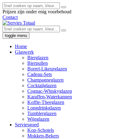
Prijzen zijn onder enig voorbehoud
Contact
toggle menu
Home
Glaswerk
Bierglazen
Bierpullen
Borrel-Likeurglazen
Cadeau-Sets
Champagneglazen
Cocktailglazen
Cognac-Whiskyglazen
Karaffen-Waterkannen
Koffie-Theeglazen
Longdrinkglazen
Tumblerglazen
Wijnglazen
Serviesgoed
Kop-Schotels
Mokken-Bekers