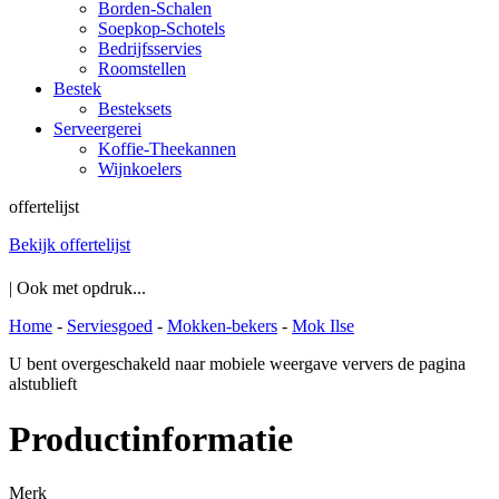
Borden-Schalen
Soepkop-Schotels
Bedrijfsservies
Roomstellen
Bestek
Besteksets
Serveergerei
Koffie-Theekannen
Wijnkoelers
offertelijst
Bekijk offertelijst
| Ook met opdruk...
Home
-
Serviesgoed
-
Mokken-bekers
-
Mok Ilse
U bent overgeschakeld naar mobiele weergave ververs de pagina
alstublieft
Productinformatie
Merk