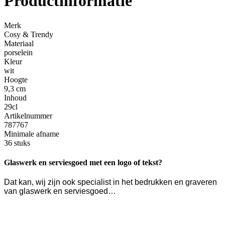
Productinformatie
Merk
Cosy & Trendy
Materiaal
porselein
Kleur
wit
Hoogte
9,3 cm
Inhoud
29cl
Artikelnummer
787767
Minimale afname
36 stuks
Glaswerk en serviesgoed met een logo of tekst?
Dat kan, wij zijn ook specialist in het bedrukken en graveren
van glaswerk en serviesgoed…