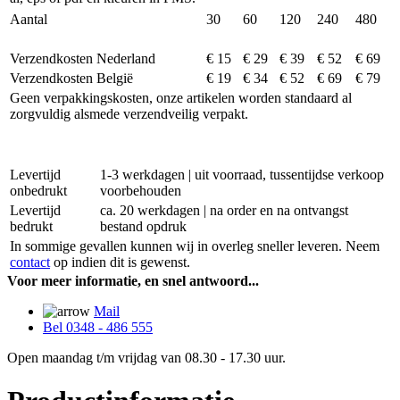
Aantal
30
60
120
240
480
Verzendkosten Nederland
€ 15
€ 29
€ 39
€ 52
€ 69
Verzendkosten België
€ 19
€ 34
€ 52
€ 69
€ 79
Geen verpakkingskosten, onze artikelen worden standaard al
zorgvuldig alsmede verzendveilig verpakt.
Levertijd
1-3 werkdagen | uit voorraad, tussentijdse verkoop
onbedrukt
voorbehouden
Levertijd
ca. 20 werkdagen | na order en na ontvangst
bedrukt
bestand opdruk
In sommige gevallen kunnen wij in overleg sneller leveren. Neem
contact
op indien dit is gewenst.
Voor meer informatie, en snel antwoord...
Mail
Bel 0348 - 486 555
Open maandag t/m vrijdag van 08.30 - 17.30 uur.