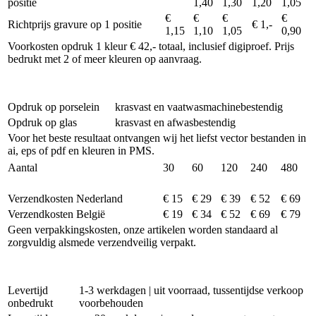
positie
1,40
1,30
1,20
1,05
€
€
€
€
Richtprijs gravure op 1 positie
€ 1,-
1,15
1,10
1,05
0,90
Voorkosten opdruk 1 kleur € 42,- totaal, inclusief digiproef. Prijs
bedrukt met 2 of meer kleuren op aanvraag.
Opdruk op porselein
krasvast en vaatwasmachinebestendig
Opdruk op glas
krasvast en afwasbestendig
Voor het beste resultaat ontvangen wij het liefst vector bestanden in
ai, eps of pdf en kleuren in PMS.
Aantal
30
60
120
240
480
Verzendkosten Nederland
€ 15
€ 29
€ 39
€ 52
€ 69
Verzendkosten België
€ 19
€ 34
€ 52
€ 69
€ 79
Geen verpakkingskosten, onze artikelen worden standaard al
zorgvuldig alsmede verzendveilig verpakt.
Levertijd
1-3 werkdagen | uit voorraad, tussentijdse verkoop
onbedrukt
voorbehouden