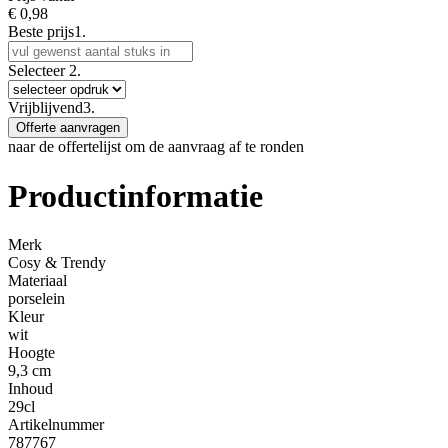
€
0,98
Beste prijs
1.
Selecteer
2.
Vrijblijvend
3.
Offerte aanvragen
naar de offertelijst om de aanvraag af te ronden
Productinformatie
Merk
Cosy & Trendy
Materiaal
porselein
Kleur
wit
Hoogte
9,3 cm
Inhoud
29cl
Artikelnummer
787767