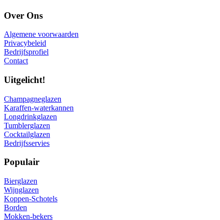
Over Ons
Algemene voorwaarden
Privacybeleid
Bedrijfsprofiel
Contact
Uitgelicht!
Champagneglazen
Karaffen-waterkannen
Longdrinkglazen
Tumblerglazen
Cocktailglazen
Bedrijfsservies
Populair
Bierglazen
Wijnglazen
Koppen-Schotels
Borden
Mokken-bekers