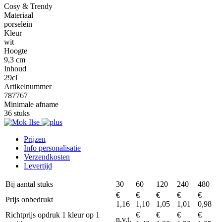
Cosy & Trendy
Materiaal
porselein
Kleur
wit
Hoogte
9,3 cm
Inhoud
29cl
Artikelnummer
787767
Minimale afname
36 stuks
Prijzen
Info personalisatie
Verzendkosten
Levertijd
Bij aantal stuks
30
60
120
240
480
€
€
€
€
€
Prijs onbedrukt
1,16
1,10
1,05
1,01
0,98
Richtprijs opdruk 1 kleur op 1
€
€
€
€
n.v.t.