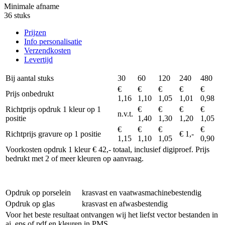
Minimale afname
36 stuks
Prijzen
Info personalisatie
Verzendkosten
Levertijd
Bij aantal stuks
30
60
120
240
480
€
€
€
€
€
Prijs onbedrukt
1,16
1,10
1,05
1,01
0,98
Richtprijs opdruk 1 kleur op 1
€
€
€
€
n.v.t.
positie
1,40
1,30
1,20
1,05
€
€
€
€
Richtprijs gravure op 1 positie
€ 1,-
1,15
1,10
1,05
0,90
Voorkosten opdruk 1 kleur € 42,- totaal, inclusief digiproef. Prijs
bedrukt met 2 of meer kleuren op aanvraag.
Opdruk op porselein
krasvast en vaatwasmachinebestendig
Opdruk op glas
krasvast en afwasbestendig
Voor het beste resultaat ontvangen wij het liefst vector bestanden in
ai, eps of pdf en kleuren in PMS.