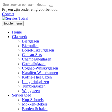
Prijzen zijn onder enig voorbehoud
Contact
toggle menu
Home
Glaswerk
Bierglazen
Bierpullen
Borrel-Likeurglazen
Cadeau-Sets
Champagneglazen
Cocktailglazen
Cognac-Whiskyglazen
Karaffen-Waterkannen
Koffie-Theeglazen
Longdrinkglazen
Tumblerglazen
Wijnglazen
Serviesgoed
Kop-Schotels
Mokken-Bekers
Borden-Schalen