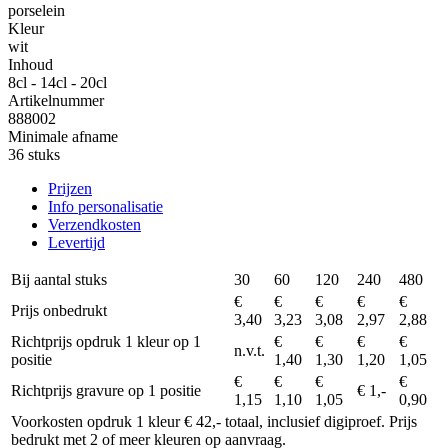
porselein
Kleur
wit
Inhoud
8cl - 14cl - 20cl
Artikelnummer
888002
Minimale afname
36 stuks
Prijzen
Info personalisatie
Verzendkosten
Levertijd
Bij aantal stuks
30
60
120
240
480
€
€
€
€
€
Prijs onbedrukt
3,40
3,23
3,08
2,97
2,88
Richtprijs opdruk 1 kleur op 1
€
€
€
€
n.v.t.
positie
1,40
1,30
1,20
1,05
€
€
€
€
Richtprijs gravure op 1 positie
€ 1,-
1,15
1,10
1,05
0,90
Voorkosten opdruk 1 kleur € 42,- totaal, inclusief digiproef. Prijs
bedrukt met 2 of meer kleuren op aanvraag.