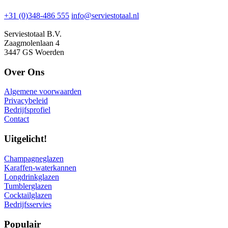
+31 (0)348-486 555
info@serviestotaal.nl
Serviestotaal B.V.
Zaagmolenlaan 4
3447 GS Woerden
Over Ons
Algemene voorwaarden
Privacybeleid
Bedrijfsprofiel
Contact
Uitgelicht!
Champagneglazen
Karaffen-waterkannen
Longdrinkglazen
Tumblerglazen
Cocktailglazen
Bedrijfsservies
Populair