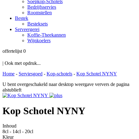
Soepkop-Schotels
Bedrijfsservies
Roomstellen
Bestek
Besteksets
Serveergerei
Koffie-Theekannen
Wijnkoelers
offertelijst
0
| Ook met opdruk...
Home
-
Serviesgoed
-
Kop-schotels
-
Kop Schotel NYNY
U bent overgeschakeld naar desktop weergave ververs de pagina
alstublieft
Kop Schotel NYNY
Inhoud
8cl - 14cl - 20cl
Kleur