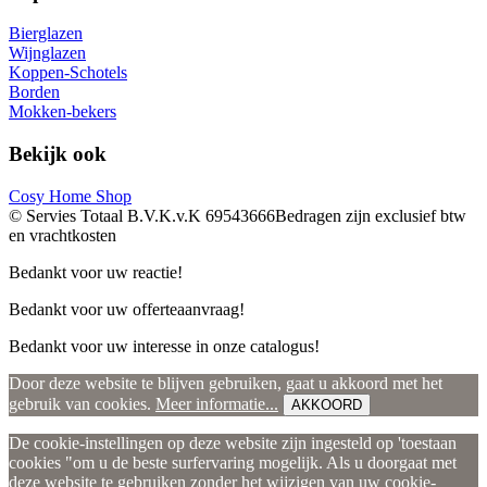
Bierglazen
Wijnglazen
Koppen-Schotels
Borden
Mokken-bekers
Bekijk ook
Cosy Home Shop
© Servies Totaal B.V.
K.v.K 69543666
Bedragen zijn exclusief btw
en vrachtkosten
Bedankt voor uw reactie!
Bedankt voor uw offerteaanvraag!
Bedankt voor uw interesse in onze catalogus!
Door deze website te blijven gebruiken, gaat u akkoord met het
gebruik van cookies.
Meer informatie...
AKKOORD
De cookie-instellingen op deze website zijn ingesteld op 'toestaan
cookies "om u de beste surfervaring mogelijk. Als u doorgaat met
deze website te gebruiken zonder het wijzigen van uw cookie-