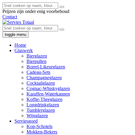
Prijzen zijn onder enig voorbehoud
Contact
toggle menu
Home
Glaswerk
Bierglazen
Bierpullen
Borrel-Likeurglazen
Cadeau-Sets
Champagneglazen
Cocktailglazen
Cognac-Whiskyglazen
Karaffen-Waterkannen
Koffie-Theeglazen
Longdrinkglazen
Tumblerglazen
Wijnglazen
Serviesgoed
Kop-Schotels
Mokken-Bekers