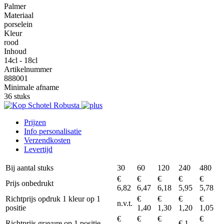
Palmer
Materiaal
porselein
Kleur
rood
Inhoud
14cl - 18cl
Artikelnummer
888001
Minimale afname
36 stuks
Prijzen
Info personalisatie
Verzendkosten
Levertijd
Bij aantal stuks
30
60
120
240
480
€
€
€
€
€
Prijs onbedrukt
6,82
6,47
6,18
5,95
5,78
Richtprijs opdruk 1 kleur op 1
€
€
€
€
n.v.t.
positie
1,40
1,30
1,20
1,05
€
€
€
€
Richtprijs gravure op 1 positie
€ 1,-