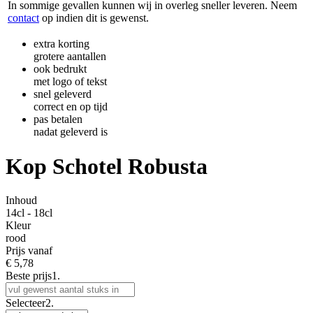
In sommige gevallen kunnen wij in overleg sneller leveren. Neem
contact
op indien dit is gewenst.
extra korting
grotere aantallen
ook bedrukt
met logo of tekst
snel geleverd
correct en op tijd
pas betalen
nadat geleverd is
Kop Schotel Robusta
Inhoud
14cl - 18cl
Kleur
rood
Prijs vanaf
€
5,78
Beste prijs
1.
Selecteer
2.