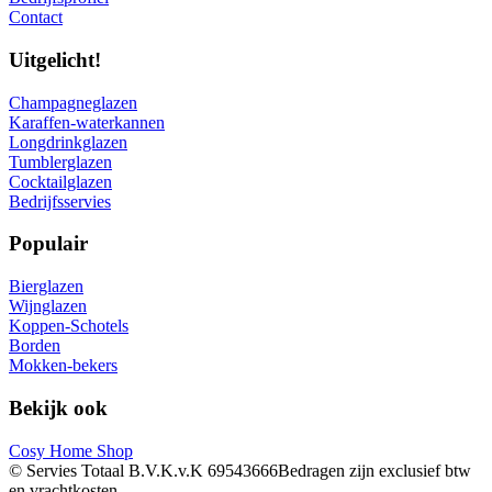
Contact
Uitgelicht!
Champagneglazen
Karaffen-waterkannen
Longdrinkglazen
Tumblerglazen
Cocktailglazen
Bedrijfsservies
Populair
Bierglazen
Wijnglazen
Koppen-Schotels
Borden
Mokken-bekers
Bekijk ook
Cosy Home Shop
© Servies Totaal B.V.
K.v.K 69543666
Bedragen zijn exclusief btw
en vrachtkosten