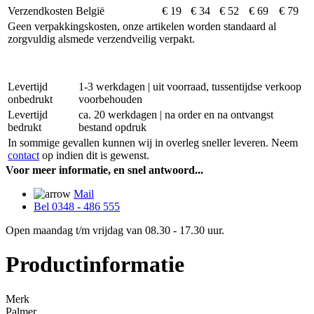
Verzendkosten België
€ 19
€ 34
€ 52
€ 69
€ 79
Geen verpakkingskosten, onze artikelen worden standaard al
zorgvuldig alsmede verzendveilig verpakt.
Levertijd
1-3 werkdagen | uit voorraad, tussentijdse verkoop
onbedrukt
voorbehouden
Levertijd
ca. 20 werkdagen | na order en na ontvangst
bedrukt
bestand opdruk
In sommige gevallen kunnen wij in overleg sneller leveren. Neem
contact
op indien dit is gewenst.
Voor meer informatie, en snel antwoord...
Mail
Bel 0348 - 486 555
Open maandag t/m vrijdag van 08.30 - 17.30 uur.
Productinformatie
Merk
Palmer