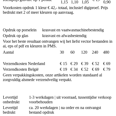
1,15
1,10
1,05
0,90
Voorkosten opdruk 1 kleur € 42,- totaal, inclusief digiproef. Prijs
bedrukt met 2 of meer kleuren op aanvraag.
Opdruk op porselein
krasvast en vaatwasmachinebestendig
Opdruk op glas
krasvast en afwasbestendig
Voor het beste resultaat ontvangen wij het liefst vector bestanden in
ai, eps of pdf en kleuren in PMS.
Aantal
30
60
120
240
480
Verzendkosten Nederland
€ 15
€ 29
€ 39
€ 52
€ 69
Verzendkosten België
€ 19
€ 34
€ 52
€ 69
€ 79
Geen verpakkingskosten, onze artikelen worden standaard al
zorgvuldig alsmede verzendveilig verpakt.
Levertijd
1-3 werkdagen | uit voorraad, tussentijdse verkoop
onbedrukt
voorbehouden
Levertijd
ca. 20 werkdagen | na order en na ontvangst
bedrukt
bestand opdruk