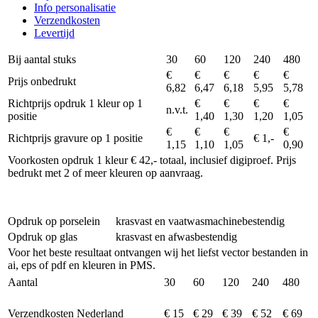
Info personalisatie
Verzendkosten
Levertijd
Bij aantal stuks
30
60
120
240
480
€
€
€
€
€
Prijs onbedrukt
6,82
6,47
6,18
5,95
5,78
Richtprijs opdruk 1 kleur op 1
€
€
€
€
n.v.t.
positie
1,40
1,30
1,20
1,05
€
€
€
€
Richtprijs gravure op 1 positie
€ 1,-
1,15
1,10
1,05
0,90
Voorkosten opdruk 1 kleur € 42,- totaal, inclusief digiproef. Prijs
bedrukt met 2 of meer kleuren op aanvraag.
Opdruk op porselein
krasvast en vaatwasmachinebestendig
Opdruk op glas
krasvast en afwasbestendig
Voor het beste resultaat ontvangen wij het liefst vector bestanden in
ai, eps of pdf en kleuren in PMS.
Aantal
30
60
120
240
480
Verzendkosten Nederland
€ 15
€ 29
€ 39
€ 52
€ 69