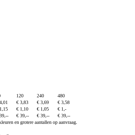
0
120
240
480
4,01
€ 3,83
€ 3,69
€ 3,58
1,15
€ 1,10
€ 1,05
€ 1,-
39,--
€ 39,--
€ 39,--
€ 39,--
kleuren en grotere aantallen op aanvraag.