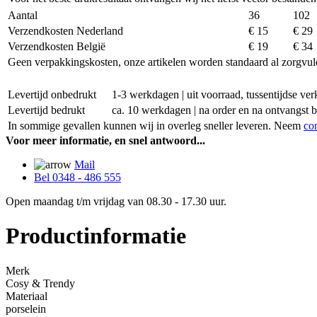
Aantal
36
102
Verzendkosten Nederland
€ 15
€ 29
Verzendkosten België
€ 19
€ 34
Geen verpakkingskosten, onze artikelen worden standaard al zorgvul
Levertijd onbedrukt
1-3 werkdagen | uit voorraad, tussentijdse v
Levertijd bedrukt
ca. 10 werkdagen | na order en na ontvangst 
In sommige gevallen kunnen wij in overleg sneller leveren. Neem
co
Voor meer informatie, en snel antwoord...
Mail
Bel 0348 - 486 555
Open maandag t/m vrijdag van 08.30 - 17.30 uur.
Productinformatie
Merk
Cosy & Trendy
Materiaal
porselein