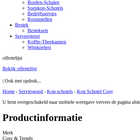
Borden-Schalen
Soepkop-Schotels
Bedrijfsservies
Roomstellen
Bestek
Besteksets
Serveergerei
Koffie-Theekannen
Wijnkoelers
offertelijst
Bekijk offertelijst
| Ook met opdruk...
Home
-
Serviesgoed
-
Kop-schotels
-
Kop Schotel Cosy
U bent overgeschakeld naar mobiele weergave ververs de pagina alstu
Productinformatie
Merk
Cosy & Trendy