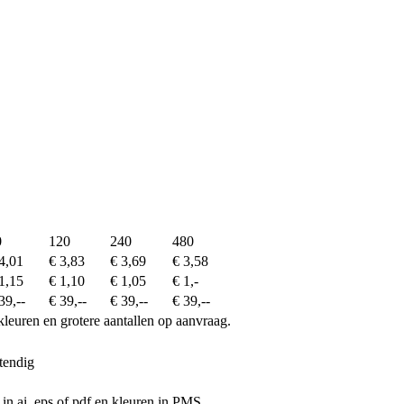
0
120
240
480
4,01
€ 3,83
€ 3,69
€ 3,58
1,15
€ 1,10
€ 1,05
€ 1,-
39,--
€ 39,--
€ 39,--
€ 39,--
kleuren en grotere aantallen op aanvraag.
tendig
 in ai, eps of pdf en kleuren in PMS.