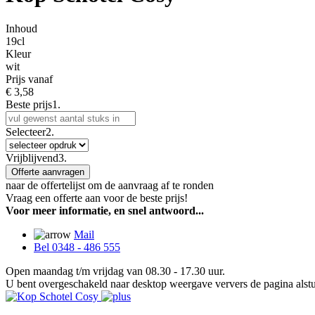
Inhoud
19cl
Kleur
wit
Prijs vanaf
€
3,58
Beste prijs
1.
Selecteer
2.
Vrijblijvend
3.
Offerte aanvragen
naar de offertelijst om de aanvraag af te ronden
Vraag een offerte aan voor de beste prijs!
Voor meer informatie, en snel antwoord...
Mail
Bel 0348 - 486 555
Open maandag t/m vrijdag van 08.30 - 17.30 uur.
U bent overgeschakeld naar desktop weergave ververs de pagina alstu