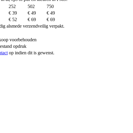
252
502
750
€ 39
€ 49
€ 49
€ 52
€ 69
€ 69
dig alsmede verzendveilig verpakt.
erkoop voorbehouden
bestand opdruk
ntact
op indien dit is gewenst.