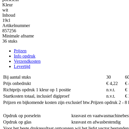
Kleur
wit
Inhoud
19cl
Artikelnummer
857256
Minimale afname
36 stuks
Prijzen
Info opdruk
Verzendkosten
Levertijd
Bij aantal stuks
30
6
Prijs onbedrukt
€ 4,22
€ 
Richtprijs opdruk 1 kleur op 1 positie
n.v.t.
€ 
Startkosten totaal, inclusief digiproef
n.v.t.
€ 
Prijzen en bijkomende kosten zijn exclusief btw.
Prijzen opdruk 2 - 8 
Opdruk op porselein
krasvast en vaatwasmachinebes
Opdruk op glas
krasvast en afwasbestendig
Voor het beste drukresultaat ontvangen wij het liefst vector bestanden