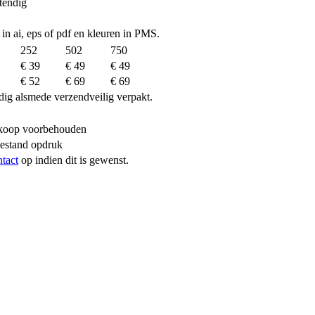
tendig
 in ai, eps of pdf en kleuren in PMS.
252
502
750
€ 39
€ 49
€ 49
€ 52
€ 69
€ 69
dig alsmede verzendveilig verpakt.
erkoop voorbehouden
bestand opdruk
ntact
op indien dit is gewenst.