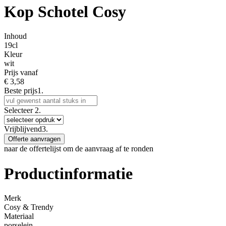
Kop Schotel Cosy
Inhoud
19cl
Kleur
wit
Prijs vanaf
€
3,58
Beste prijs
1.
Selecteer
2.
Vrijblijvend
3.
Offerte aanvragen
naar de offertelijst om de aanvraag af te ronden
Productinformatie
Merk
Cosy & Trendy
Materiaal
porselein