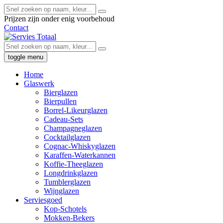
Prijzen zijn onder enig voorbehoud
Contact
toggle menu
Home
Glaswerk
Bierglazen
Bierpullen
Borrel-Likeurglazen
Cadeau-Sets
Champagneglazen
Cocktailglazen
Cognac-Whiskyglazen
Karaffen-Waterkannen
Koffie-Theeglazen
Longdrinkglazen
Tumblerglazen
Wijnglazen
Serviesgoed
Kop-Schotels
Mokken-Bekers