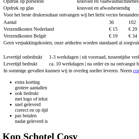
Opdruk op porselein
krasvast en vaatwasmachinebes
Opdruk op glas
krasvast en afwasbestendig
Voor het beste drukresultaat ontvangen wij het liefst vector bestanden
Aantal
36
102
Verzendkosten Nederland
€ 15
€ 29
Verzendkosten België
€ 19
€ 34
Geen verpakkingskosten, onze artikelen worden standaard al zorgvul
Levertijd onbedrukt
1-3 werkdagen | uit voorraad, tussentijdse v
Levertijd bedrukt
ca. 10 werkdagen | na order en na ontvangst 
In sommige gevallen kunnen wij in overleg sneller leveren. Neem
co
extra korting
grotere aantallen
ook bedrukt
met logo of tekst
snel geleverd
correct en op tijd
pas betalen
nadat geleverd is
Kop Schotel Cosy