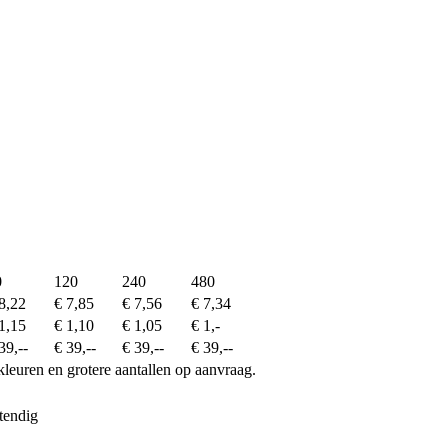
0
120
240
480
8,22
€ 7,85
€ 7,56
€ 7,34
1,15
€ 1,10
€ 1,05
€ 1,-
39,--
€ 39,--
€ 39,--
€ 39,--
kleuren en grotere aantallen op aanvraag.
tendig