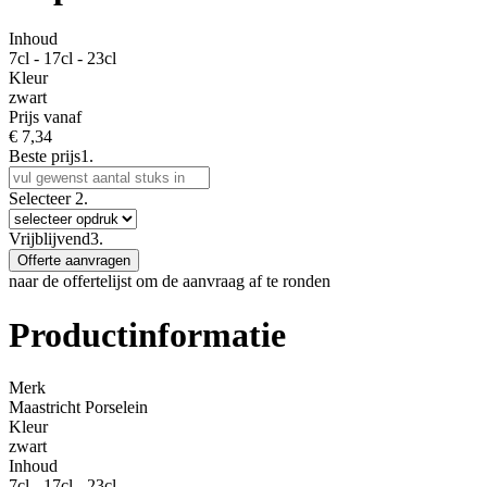
Inhoud
7cl - 17cl - 23cl
Kleur
zwart
Prijs vanaf
€
7,34
Beste prijs
1.
Selecteer
2.
Vrijblijvend
3.
Offerte aanvragen
naar de offertelijst om de aanvraag af te ronden
Productinformatie
Merk
Maastricht Porselein
Kleur
zwart
Inhoud
7cl - 17cl - 23cl