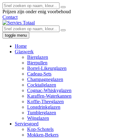
Prijzen zijn onder enig voorbehoud
Contact
toggle menu
Home
Glaswerk
Bierglazen
Bierpullen
Borrel-Likeurglazen
Cadeau-Sets
Champagneglazen
Cocktailglazen
Cognac-Whiskyglazen
Karaffen-Waterkannen
Koffie-Theeglazen
Longdrinkglazen
Tumblerglazen
Wijnglazen
Serviesgoed
Kop-Schotels
Mokken-Bekers