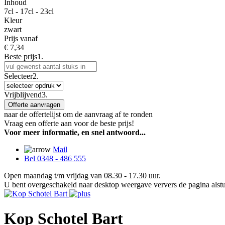
Inhoud
7cl - 17cl - 23cl
Kleur
zwart
Prijs vanaf
€
7,34
Beste prijs
1.
Selecteer
2.
Vrijblijvend
3.
Offerte aanvragen
naar de offertelijst om de aanvraag af te ronden
Vraag een offerte aan voor de beste prijs!
Voor meer informatie, en snel antwoord...
Mail
Bel 0348 - 486 555
Open maandag t/m vrijdag van 08.30 - 17.30 uur.
U bent overgeschakeld naar desktop weergave ververs de pagina alstu
Kop Schotel Bart