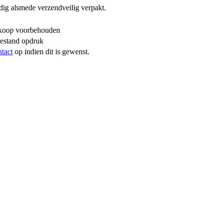
dig alsmede verzendveilig verpakt.
erkoop voorbehouden
bestand opdruk
ntact
op indien dit is gewenst.