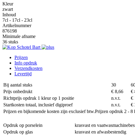
Kleur
zwart
Inhoud
7cl - 17cl - 23cl
Artikelnummer
876198
Minimale afname
36 stuks
Prijzen
Info opdruk
Verzendkosten
Levertijd
Bij aantal stuks
30
6
Prijs onbedrukt
€ 8,66
€ 
Richtprijs opdruk 1 kleur op 1 positie
n.v.t.
€ 
Startkosten totaal, inclusief digiproef
n.v.t.
€ 
Prijzen en bijkomende kosten zijn exclusief btw.
Prijzen opdruk 2 - 8 
Opdruk op porselein
krasvast en vaatwasmachinebes
Opdruk op glas
krasvast en afwasbestendig