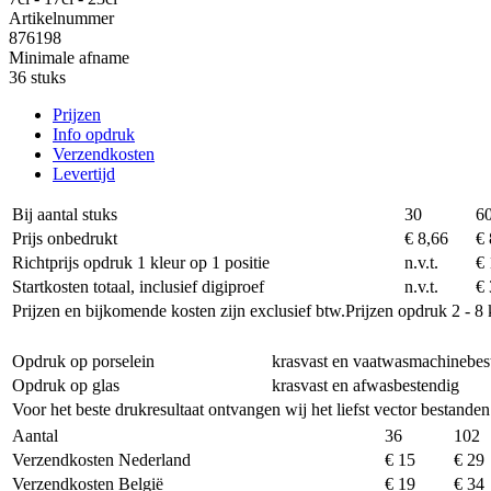
Artikelnummer
876198
Minimale afname
36 stuks
Prijzen
Info opdruk
Verzendkosten
Levertijd
Bij aantal stuks
30
6
Prijs onbedrukt
€ 8,66
€ 
Richtprijs opdruk 1 kleur op 1 positie
n.v.t.
€ 
Startkosten totaal, inclusief digiproef
n.v.t.
€ 
Prijzen en bijkomende kosten zijn exclusief btw.
Prijzen opdruk 2 - 8 
Opdruk op porselein
krasvast en vaatwasmachinebes
Opdruk op glas
krasvast en afwasbestendig
Voor het beste drukresultaat ontvangen wij het liefst vector bestanden
Aantal
36
102
Verzendkosten Nederland
€ 15
€ 29
Verzendkosten België
€ 19
€ 34