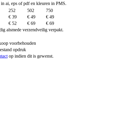
 in ai, eps of pdf en kleuren in PMS.
252
502
750
€ 39
€ 49
€ 49
€ 52
€ 69
€ 69
dig alsmede verzendveilig verpakt.
erkoop voorbehouden
bestand opdruk
ntact
op indien dit is gewenst.