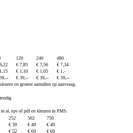
0
120
240
480
8,22
€ 7,85
€ 7,56
€ 7,34
1,15
€ 1,10
€ 1,05
€ 1,-
39,--
€ 39,--
€ 39,--
€ 39,--
kleuren en grotere aantallen op aanvraag.
tendig
 in ai, eps of pdf en kleuren in PMS.
252
502
750
€ 39
€ 49
€ 49
€ 52
€ 69
€ 69