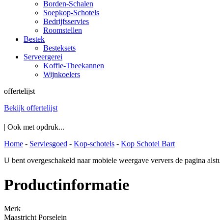
Borden-Schalen
Soepkop-Schotels
Bedrijfsservies
Roomstellen
Bestek
Besteksets
Serveergerei
Koffie-Theekannen
Wijnkoelers
offertelijst
Bekijk offertelijst
| Ook met opdruk...
Home
-
Serviesgoed
-
Kop-schotels
-
Kop Schotel Bart
U bent overgeschakeld naar mobiele weergave ververs de pagina alstu
Productinformatie
Merk
Maastricht Porselein