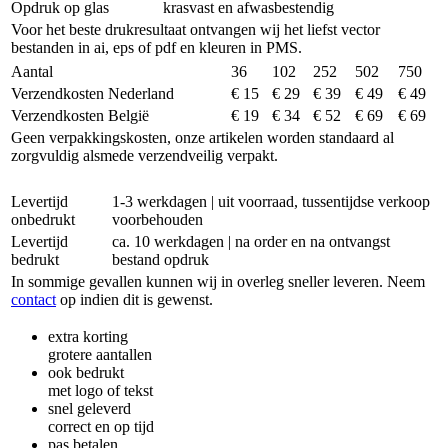
Opdruk op glas
krasvast en afwasbestendig
Voor het beste drukresultaat ontvangen wij het liefst vector
bestanden in ai, eps of pdf en kleuren in PMS.
Aantal
36
102
252
502
750
Verzendkosten Nederland
€ 15
€ 29
€ 39
€ 49
€ 49
Verzendkosten België
€ 19
€ 34
€ 52
€ 69
€ 69
Geen verpakkingskosten, onze artikelen worden standaard al
zorgvuldig alsmede verzendveilig verpakt.
Levertijd
1-3 werkdagen | uit voorraad, tussentijdse verkoop
onbedrukt
voorbehouden
Levertijd
ca. 10 werkdagen | na order en na ontvangst
bedrukt
bestand opdruk
In sommige gevallen kunnen wij in overleg sneller leveren. Neem
contact
op indien dit is gewenst.
extra korting
grotere aantallen
ook bedrukt
met logo of tekst
snel geleverd
correct en op tijd
pas betalen