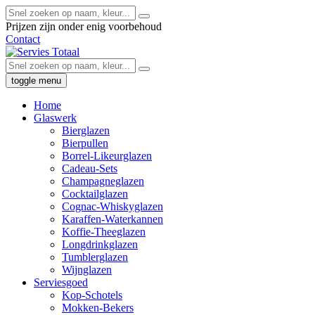
Prijzen zijn onder enig voorbehoud
Contact
toggle menu
Home
Glaswerk
Bierglazen
Bierpullen
Borrel-Likeurglazen
Cadeau-Sets
Champagneglazen
Cocktailglazen
Cognac-Whiskyglazen
Karaffen-Waterkannen
Koffie-Theeglazen
Longdrinkglazen
Tumblerglazen
Wijnglazen
Serviesgoed
Kop-Schotels
Mokken-Bekers