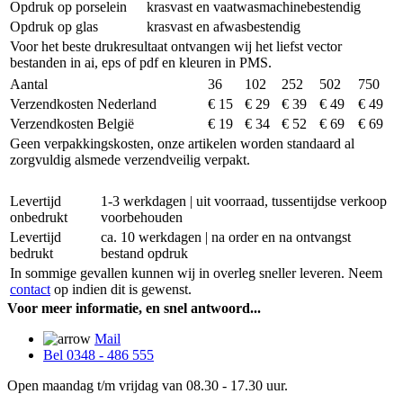
Opdruk op porselein
krasvast en vaatwasmachinebestendig
Opdruk op glas
krasvast en afwasbestendig
Voor het beste drukresultaat ontvangen wij het liefst vector
bestanden in ai, eps of pdf en kleuren in PMS.
Aantal
36
102
252
502
750
Verzendkosten Nederland
€ 15
€ 29
€ 39
€ 49
€ 49
Verzendkosten België
€ 19
€ 34
€ 52
€ 69
€ 69
Geen verpakkingskosten, onze artikelen worden standaard al
zorgvuldig alsmede verzendveilig verpakt.
Levertijd
1-3 werkdagen | uit voorraad, tussentijdse verkoop
onbedrukt
voorbehouden
Levertijd
ca. 10 werkdagen | na order en na ontvangst
bedrukt
bestand opdruk
In sommige gevallen kunnen wij in overleg sneller leveren. Neem
contact
op indien dit is gewenst.
Voor meer informatie, en snel antwoord...
Mail
Bel 0348 - 486 555
Open maandag t/m vrijdag van 08.30 - 17.30 uur.