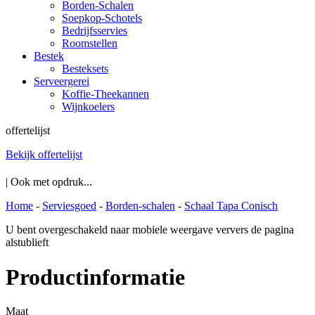
Borden-Schalen
Soepkop-Schotels
Bedrijfsservies
Roomstellen
Bestek
Besteksets
Serveergerei
Koffie-Theekannen
Wijnkoelers
offertelijst
Bekijk offertelijst
| Ook met opdruk...
Home
-
Serviesgoed
-
Borden-schalen
-
Schaal Tapa Conisch
U bent overgeschakeld naar mobiele weergave ververs de pagina
alstublieft
Productinformatie
Maat