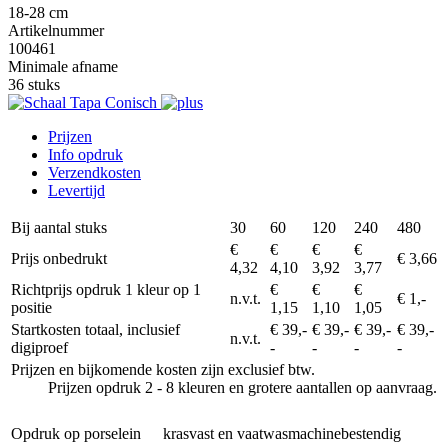
18-28 cm
Artikelnummer
100461
Minimale afname
36 stuks
Prijzen
Info opdruk
Verzendkosten
Levertijd
Bij aantal stuks
30
60
120
240
480
€
€
€
€
Prijs onbedrukt
€ 3,66
4,32
4,10
3,92
3,77
Richtprijs opdruk 1 kleur op 1
€
€
€
n.v.t.
€ 1,-
positie
1,15
1,10
1,05
Startkosten totaal, inclusief
€ 39,-
€ 39,-
€ 39,-
€ 39,-
n.v.t.
digiproef
-
-
-
-
Prijzen en bijkomende kosten zijn exclusief btw.
Prijzen opdruk 2 - 8 kleuren en grotere aantallen op aanvraag.
Opdruk op porselein
krasvast en vaatwasmachinebestendig