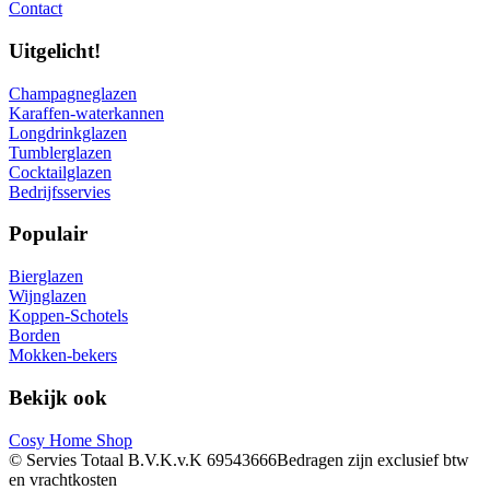
Contact
Uitgelicht!
Champagneglazen
Karaffen-waterkannen
Longdrinkglazen
Tumblerglazen
Cocktailglazen
Bedrijfsservies
Populair
Bierglazen
Wijnglazen
Koppen-Schotels
Borden
Mokken-bekers
Bekijk ook
Cosy Home Shop
© Servies Totaal B.V.
K.v.K 69543666
Bedragen zijn exclusief btw
en vrachtkosten