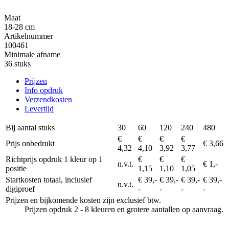
Maat
18-28 cm
Artikelnummer
100461
Minimale afname
36 stuks
Prijzen
Info opdruk
Verzendkosten
Levertijd
Bij aantal stuks
30
60
120
240
480
€
€
€
€
Prijs onbedrukt
€ 3,66
4,32
4,10
3,92
3,77
Richtprijs opdruk 1 kleur op 1
€
€
€
n.v.t.
€ 1,-
positie
1,15
1,10
1,05
Startkosten totaal, inclusief
€ 39,-
€ 39,-
€ 39,-
€ 39,-
n.v.t.
digiproef
-
-
-
-
Prijzen en bijkomende kosten zijn exclusief btw.
Prijzen opdruk 2 - 8 kleuren en grotere aantallen op aanvraag.