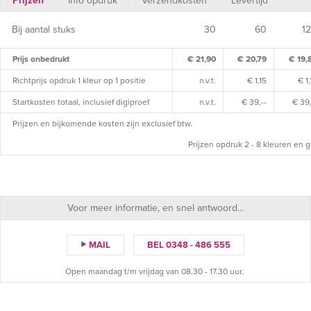
Prijzen
Info opdruk
Verzendkosten
Levertijd
Bij aantal stuks
30
60
1
Prijs onbedrukt
€ 21,90
€ 20,79
€ 19,
Richtprijs opdruk 1 kleur op 1 positie
n.v.t.
€ 1,15
€ 1,
Startkosten totaal, inclusief digiproef
n.v.t.
€ 39,--
€ 39,
Prijzen en bijkomende kosten zijn exclusief btw.
Prijzen opdruk 2 - 8 kleuren en g
Voor meer informatie, en snel antwoord...
MAIL
BEL 0348 - 486 555
Open maandag t/m vrijdag van 08.30 - 17.30 uur.