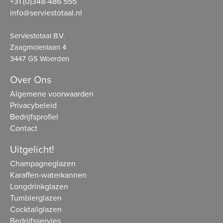
+31 (0)348-486 555
info@serviestotaal.nl
Serviestotaal B.V.
Zaagmolenlaan 4
3447 GS Woerden
Over Ons
Algemene voorwaarden
Privacybeleid
Bedrijfsprofiel
Contact
Uitgelicht!
Champagneglazen
Karaffen-waterkannen
Longdrinkglazen
Tumblerglazen
Cocktailglazen
Bedrijfsservies