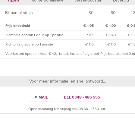
Prijzen
Info personalisatie
Verzendkosten
Levertijd
Bij aantal stuks
30
60
1
Prijs onbedrukt
€ 1,05
€ 1,00
€ 0,
Richtprijs opdruk 1 kleur op 1 positie
n.v.t.
€ 1,40
€ 1,
Richtprijs gravure op 1 positie
€ 1,15
€ 1,10
€ 1,
Voorkosten opdruk 1 kleur € 42,- totaal, inclusief digiproef. Prijs bedrukt met 2 
Voor meer informatie, en snel antwoord...
MAIL
BEL 0348 - 486 555
Open maandag t/m vrijdag van 08.30 - 17.30 uur.