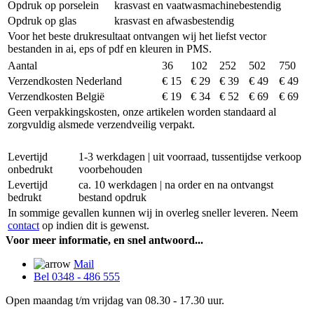
Opdruk op porselein
krasvast en vaatwasmachinebestendig
Opdruk op glas
krasvast en afwasbestendig
Voor het beste drukresultaat ontvangen wij het liefst vector
bestanden in ai, eps of pdf en kleuren in PMS.
Aantal
36
102
252
502
750
Verzendkosten Nederland
€ 15
€ 29
€ 39
€ 49
€ 49
Verzendkosten België
€ 19
€ 34
€ 52
€ 69
€ 69
Geen verpakkingskosten, onze artikelen worden standaard al
zorgvuldig alsmede verzendveilig verpakt.
Levertijd
1-3 werkdagen | uit voorraad, tussentijdse verkoop
onbedrukt
voorbehouden
Levertijd
ca. 10 werkdagen | na order en na ontvangst
bedrukt
bestand opdruk
In sommige gevallen kunnen wij in overleg sneller leveren. Neem
contact
op indien dit is gewenst.
Voor meer informatie, en snel antwoord...
Mail
Bel 0348 - 486 555
Open maandag t/m vrijdag van 08.30 - 17.30 uur.