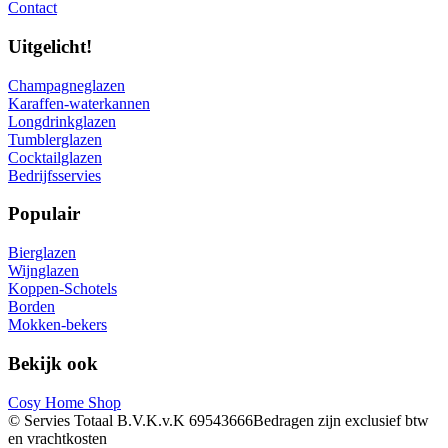
Contact
Uitgelicht!
Champagneglazen
Karaffen-waterkannen
Longdrinkglazen
Tumblerglazen
Cocktailglazen
Bedrijfsservies
Populair
Bierglazen
Wijnglazen
Koppen-Schotels
Borden
Mokken-bekers
Bekijk ook
Cosy Home Shop
© Servies Totaal B.V.
K.v.K 69543666
Bedragen zijn exclusief btw
en vrachtkosten