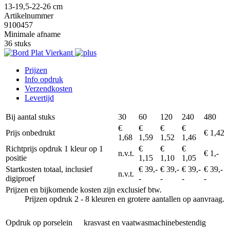
13-19,5-22-26 cm
Artikelnummer
9100457
Minimale afname
36 stuks
Prijzen
Info opdruk
Verzendkosten
Levertijd
Bij aantal stuks
30
60
120
240
480
€
€
€
€
Prijs onbedrukt
€ 1,42
1,68
1,59
1,52
1,46
Richtprijs opdruk 1 kleur op 1
€
€
€
n.v.t.
€ 1,-
positie
1,15
1,10
1,05
Startkosten totaal, inclusief
€ 39,-
€ 39,-
€ 39,-
€ 39,-
n.v.t.
digiproef
-
-
-
-
Prijzen en bijkomende kosten zijn exclusief btw.
Prijzen opdruk 2 - 8 kleuren en grotere aantallen op aanvraag.
Opdruk op porselein
krasvast en vaatwasmachinebestendig