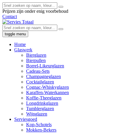
Prijzen zijn onder enig voorbehoud
Contact
toggle menu
Home
Glaswerk
Bierglazen
Bierpullen
Borrel-Likeurglazen
Cadeau-Sets
Champagneglazen
Cocktailglazen
Cognac-Whiskyglazen
Karaffen-Waterkannen
Koffie-Theeglazen
Longdrinkglazen
Tumblerglazen
Wijnglazen
Serviesgoed
Kop-Schotels
Mokken-Bekers