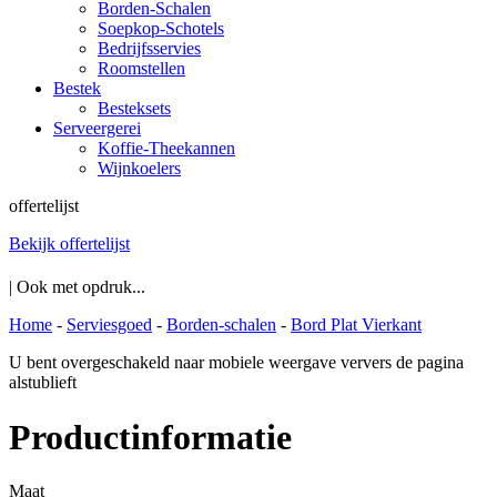
Borden-Schalen
Soepkop-Schotels
Bedrijfsservies
Roomstellen
Bestek
Besteksets
Serveergerei
Koffie-Theekannen
Wijnkoelers
offertelijst
Bekijk offertelijst
| Ook met opdruk...
Home
-
Serviesgoed
-
Borden-schalen
-
Bord Plat Vierkant
U bent overgeschakeld naar mobiele weergave ververs de pagina
alstublieft
Productinformatie
Maat