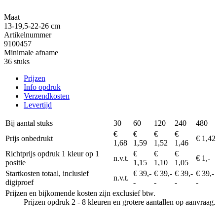
Maat
13-19,5-22-26 cm
Artikelnummer
9100457
Minimale afname
36 stuks
Prijzen
Info opdruk
Verzendkosten
Levertijd
Bij aantal stuks
30
60
120
240
480
€
€
€
€
Prijs onbedrukt
€ 1,42
1,68
1,59
1,52
1,46
Richtprijs opdruk 1 kleur op 1
€
€
€
n.v.t.
€ 1,-
positie
1,15
1,10
1,05
Startkosten totaal, inclusief
€ 39,-
€ 39,-
€ 39,-
€ 39,-
n.v.t.
digiproef
-
-
-
-
Prijzen en bijkomende kosten zijn exclusief btw.
Prijzen opdruk 2 - 8 kleuren en grotere aantallen op aanvraag.