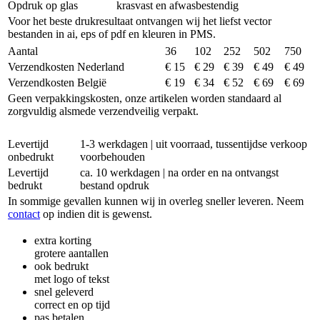
Opdruk op glas
krasvast en afwasbestendig
Voor het beste drukresultaat ontvangen wij het liefst vector
bestanden in ai, eps of pdf en kleuren in PMS.
Aantal
36
102
252
502
750
Verzendkosten Nederland
€ 15
€ 29
€ 39
€ 49
€ 49
Verzendkosten België
€ 19
€ 34
€ 52
€ 69
€ 69
Geen verpakkingskosten, onze artikelen worden standaard al
zorgvuldig alsmede verzendveilig verpakt.
Levertijd
1-3 werkdagen | uit voorraad, tussentijdse verkoop
onbedrukt
voorbehouden
Levertijd
ca. 10 werkdagen | na order en na ontvangst
bedrukt
bestand opdruk
In sommige gevallen kunnen wij in overleg sneller leveren. Neem
contact
op indien dit is gewenst.
extra korting
grotere aantallen
ook bedrukt
met logo of tekst
snel geleverd
correct en op tijd
pas betalen