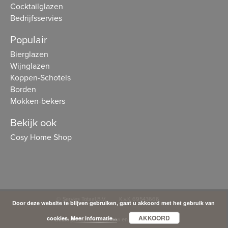
Cocktailglazen
Bedrijfsservies
Populair
Bierglazen
Wijnglazen
Koppen-Schotels
Borden
Mokken-bekers
Bekijk ook
Cosy Home Shop
© Servies Totaal B.V.
K.v.K 69543666
Door deze website te blijven gebruiken, gaat u akkoord met het gebruik van
AKKOORD
cookies.
Meer informatie...
Bedragen zijn exclusief btw en vrachtkosten