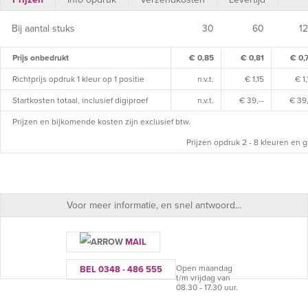
Bij aantal stuks
30
60
1
Prijs onbedrukt
€ 0,85
€ 0,81
€ 0,
Richtprijs opdruk 1 kleur op 1 positie
n.v.t.
€ 1,15
€ 1,
Startkosten totaal, inclusief digiproef
n.v.t.
€ 39,--
€ 39,
Prijzen en bijkomende kosten zijn exclusief btw.
Prijzen opdruk 2 - 8 kleuren en g
Voor meer informatie, en snel antwoord...
MAIL
Open maandag
BEL 0348 - 486 555
t/m vrijdag van
08.30 - 17.30 uur.