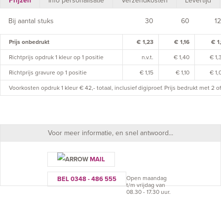
Prijzen
Info personalisatie
Verzendkosten
Levertijd
Bij aantal stuks
30
60
1
Prijs onbedrukt
€ 1,23
€ 1,16
€ 1,
Richtprijs opdruk 1 kleur op 1 positie
n.v.t.
€ 1,40
€ 1,
Richtprijs gravure op 1 positie
€ 1,15
€ 1,10
€ 1,
Voorkosten opdruk 1 kleur € 42,- totaal, inclusief digiproef. Prijs bedrukt met 2 
Voor meer informatie, en snel antwoord...
MAIL
Open maandag
BEL 0348 - 486 555
t/m vrijdag van
08.30 - 17.30 uur.