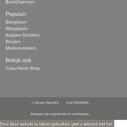
Bedrijfsservies
Populair
Bierglazen
Wijnglazen
Koppen-Schotels
Borden
Mokken-bekers
Bekijk ook
Cosy Home Shop
© Servies Totaal B.V.
K.v.K 69543666
Bedragen zijn exclusief btw en vrachtkosten
Door deze website te blijven gebruiken, gaat u akkoord met het