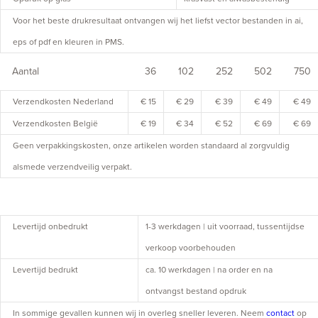
Voor het beste drukresultaat ontvangen wij het liefst vector bestanden in ai,
eps of pdf en kleuren in PMS.
Aantal
36
102
252
502
750
Verzendkosten Nederland
€ 15
€ 29
€ 39
€ 49
€ 49
Verzendkosten België
€ 19
€ 34
€ 52
€ 69
€ 69
Geen verpakkingskosten, onze artikelen worden standaard al zorgvuldig
alsmede verzendveilig verpakt.
Levertijd onbedrukt
1-3 werkdagen | uit voorraad, tussentijdse
verkoop voorbehouden
Levertijd bedrukt
ca. 10 werkdagen | na order en na
ontvangst bestand opdruk
In sommige gevallen kunnen wij in overleg sneller leveren. Neem
contact
op