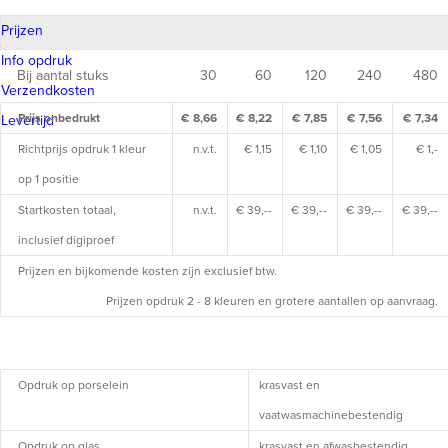
Prijzen
Info opdruk
Bij aantal stuks
30
60
120
240
480
Verzendkosten
Prijs onbedrukt
€ 8,66
€ 8,22
€ 7,85
€ 7,56
€ 7,34
Levertijd
Richtprijs opdruk 1 kleur
n.v.t.
€ 1,15
€ 1,10
€ 1,05
€ 1,-
op 1 positie
Startkosten totaal,
n.v.t.
€ 39,--
€ 39,--
€ 39,--
€ 39,--
inclusief digiproef
Prijzen en bijkomende kosten zijn exclusief btw.
Prijzen opdruk 2 - 8 kleuren en grotere aantallen op aanvraag.
Opdruk op porselein
krasvast en
vaatwasmachinebestendig
Opdruk op glas
krasvast en afwasbestendig