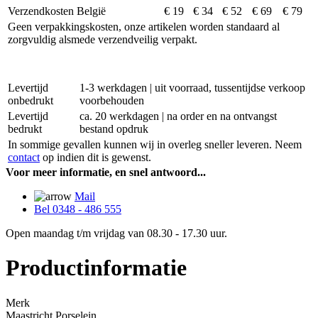
Verzendkosten België
€ 19
€ 34
€ 52
€ 69
€ 79
Geen verpakkingskosten, onze artikelen worden standaard al
zorgvuldig alsmede verzendveilig verpakt.
Levertijd
1-3 werkdagen | uit voorraad, tussentijdse verkoop
onbedrukt
voorbehouden
Levertijd
ca. 20 werkdagen | na order en na ontvangst
bedrukt
bestand opdruk
In sommige gevallen kunnen wij in overleg sneller leveren. Neem
contact
op indien dit is gewenst.
Voor meer informatie, en snel antwoord...
Mail
Bel 0348 - 486 555
Open maandag t/m vrijdag van 08.30 - 17.30 uur.
Productinformatie
Merk
Maastricht Porselein