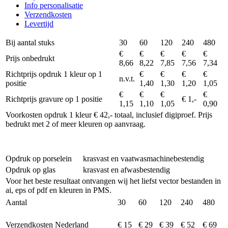
Info personalisatie
Verzendkosten
Levertijd
Bij aantal stuks
30
60
120
240
480
€
€
€
€
€
Prijs onbedrukt
8,66
8,22
7,85
7,56
7,34
Richtprijs opdruk 1 kleur op 1
€
€
€
€
n.v.t.
positie
1,40
1,30
1,20
1,05
€
€
€
€
Richtprijs gravure op 1 positie
€ 1,-
1,15
1,10
1,05
0,90
Voorkosten opdruk 1 kleur € 42,- totaal, inclusief digiproef. Prijs
bedrukt met 2 of meer kleuren op aanvraag.
Opdruk op porselein
krasvast en vaatwasmachinebestendig
Opdruk op glas
krasvast en afwasbestendig
Voor het beste resultaat ontvangen wij het liefst vector bestanden in
ai, eps of pdf en kleuren in PMS.
Aantal
30
60
120
240
480
Verzendkosten Nederland
€ 15
€ 29
€ 39
€ 52
€ 69