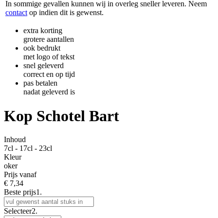
In sommige gevallen kunnen wij in overleg sneller leveren. Neem
contact
op indien dit is gewenst.
extra korting
grotere aantallen
ook bedrukt
met logo of tekst
snel geleverd
correct en op tijd
pas betalen
nadat geleverd is
Kop Schotel Bart
Inhoud
7cl - 17cl - 23cl
Kleur
oker
Prijs vanaf
€
7,34
Beste prijs
1.
Selecteer
2.