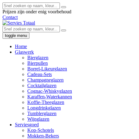
Prijzen zijn onder enig voorbehoud
Contact
toggle menu
Home
Glaswerk
Bierglazen
Bierpullen
Borrel-Likeurglazen
Cadeau-Sets
Champagneglazen
Cocktailglazen
Cognac-Whiskyglazen
Karaffen-Waterkannen
Koffie-Theeglazen
Longdrinkglazen
Tumblerglazen
Wijnglazen
Serviesgoed
Kop-Schotels
Mokken-Bekers