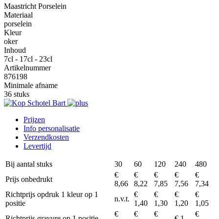
Maastricht Porselein
Materiaal
porselein
Kleur
oker
Inhoud
7cl - 17cl - 23cl
Artikelnummer
876198
Minimale afname
36 stuks
Prijzen
Info personalisatie
Verzendkosten
Levertijd
Bij aantal stuks
30
60
120
240
480
€
€
€
€
€
Prijs onbedrukt
8,66
8,22
7,85
7,56
7,34
Richtprijs opdruk 1 kleur op 1
€
€
€
€
n.v.t.
positie
1,40
1,30
1,20
1,05
€
€
€
€
Richtprijs gravure op 1 positie
€ 1,-