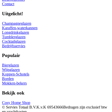
Contact
Uitgelicht!
Champagneglazen
Karaffen-waterkannen
Longdrinkglazen
Tumblerglazen
Cocktailglazen
Bedrijfsservies
Populair
Bierglazen
Wijnglazen
Koppen-Schotels
Borden
Mokken-bekers
Bekijk ook
Cosy Home Shop
© Servies Totaal B.V.
K.v.K 69543666
Bedragen zijn exclusief btw
en vrachtkosten