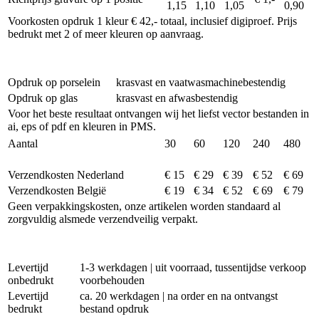
1,15
1,10
1,05
0,90
Voorkosten opdruk 1 kleur € 42,- totaal, inclusief digiproef. Prijs
bedrukt met 2 of meer kleuren op aanvraag.
Opdruk op porselein
krasvast en vaatwasmachinebestendig
Opdruk op glas
krasvast en afwasbestendig
Voor het beste resultaat ontvangen wij het liefst vector bestanden in
ai, eps of pdf en kleuren in PMS.
Aantal
30
60
120
240
480
Verzendkosten Nederland
€ 15
€ 29
€ 39
€ 52
€ 69
Verzendkosten België
€ 19
€ 34
€ 52
€ 69
€ 79
Geen verpakkingskosten, onze artikelen worden standaard al
zorgvuldig alsmede verzendveilig verpakt.
Levertijd
1-3 werkdagen | uit voorraad, tussentijdse verkoop
onbedrukt
voorbehouden
Levertijd
ca. 20 werkdagen | na order en na ontvangst
bedrukt
bestand opdruk