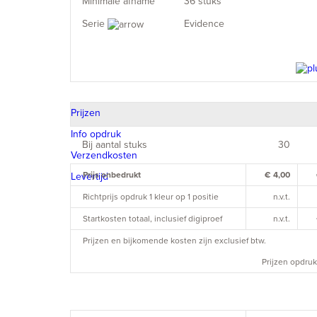
Minimale afname
36 stuks
Serie
Evidence
Prijzen
Info opdruk
Bij aantal stuks
30
Verzendkosten
Prijs onbedrukt
€ 4,00
Levertijd
Richtprijs opdruk 1 kleur op 1 positie
n.v.t.
Startkosten totaal, inclusief digiproef
n.v.t.
Prijzen en bijkomende kosten zijn exclusief btw.
Prijzen opdruk