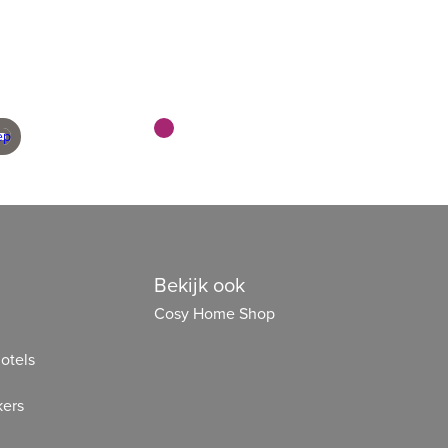
geleverd
en scherp geprijsd
Bekijk ook
Cosy Home Shop
otels
ers