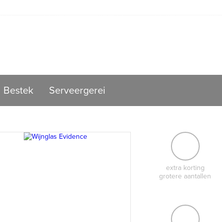
Bestek
Serveergerei
extra korting
grotere aantallen