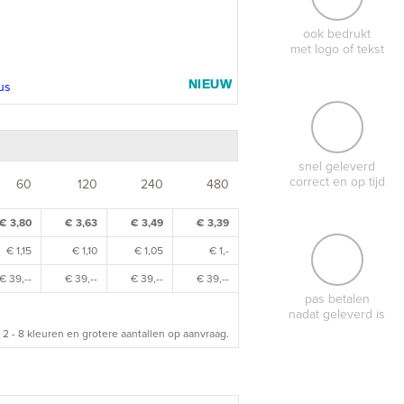
ook bedrukt
met logo of tekst
NIEUW
snel geleverd
correct en op tijd
60
120
240
480
€ 3,80
€ 3,63
€ 3,49
€ 3,39
€ 1,15
€ 1,10
€ 1,05
€ 1,-
€ 39,--
€ 39,--
€ 39,--
€ 39,--
pas betalen
nadat geleverd is
 2 - 8 kleuren en grotere aantallen op aanvraag.