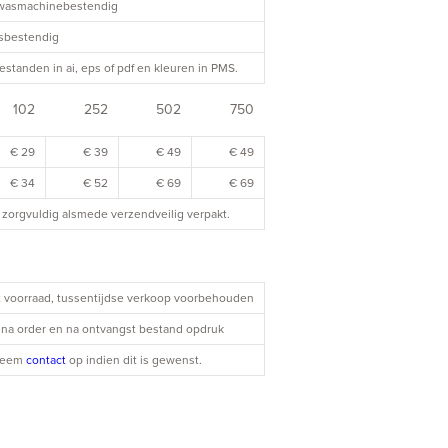
twasmachinebestendig
asbestendig
estanden in ai, eps of pdf en kleuren in PMS.
102
252
502
750
€ 29
€ 39
€ 49
€ 49
€ 34
€ 52
€ 69
€ 69
zorgvuldig alsmede verzendveilig verpakt.
it voorraad, tussentijdse verkoop voorbehouden
| na order en na ontvangst bestand opdruk
 Neem
contact
op indien dit is gewenst.