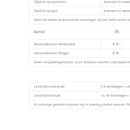
Opdruk op porselein
krasvast en vaa
Opdruk op glas
krasvast en afw
Voor het beste drukresultaat ontvangen wij het liefst vector b
Aantal
36
Verzendkosten Nederland
€ 15
Verzendkosten België
€ 19
Geen verpakkingskosten, onze artikelen worden standaard al 
Levertijd onbedrukt
1-3 werkdagen | u
Levertijd bedrukt
ca. 10 werkdagen 
In sommige gevallen kunnen wij in overleg sneller leveren.