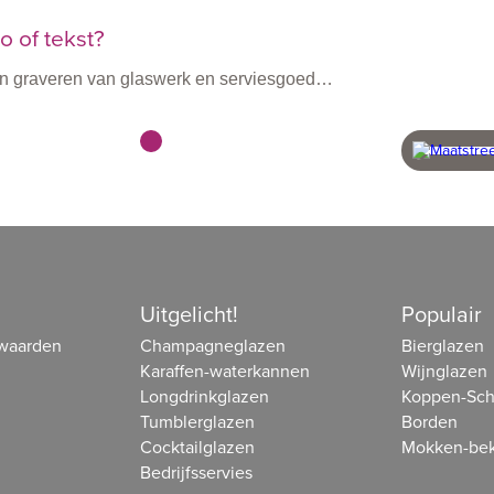
 of tekst?
n en graveren van glaswerk en serviesgoed…
vanaf 60 stuks
snel 
beheer
Uitgelicht!
Populair
waarden
Champagneglazen
Bierglazen
Karaffen-waterkannen
Wijnglazen
Longdrinkglazen
Koppen-Sch
Tumblerglazen
Borden
Cocktailglazen
Mokken-bek
Bedrijfsservies