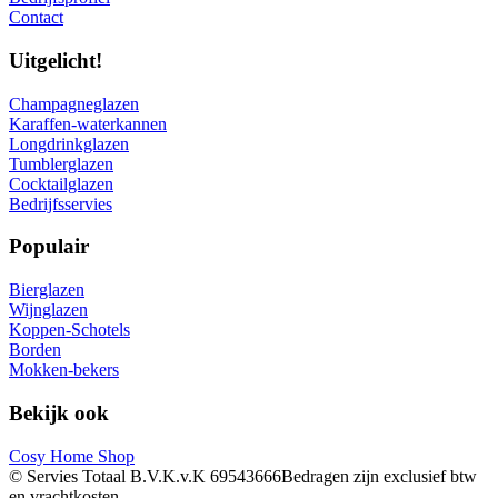
Contact
Uitgelicht!
Champagneglazen
Karaffen-waterkannen
Longdrinkglazen
Tumblerglazen
Cocktailglazen
Bedrijfsservies
Populair
Bierglazen
Wijnglazen
Koppen-Schotels
Borden
Mokken-bekers
Bekijk ook
Cosy Home Shop
© Servies Totaal B.V.
K.v.K 69543666
Bedragen zijn exclusief btw
en vrachtkosten