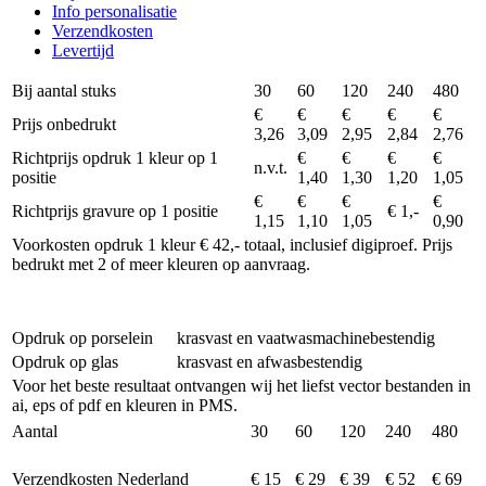
Info personalisatie
Verzendkosten
Levertijd
Bij aantal stuks
30
60
120
240
480
€
€
€
€
€
Prijs onbedrukt
3,26
3,09
2,95
2,84
2,76
Richtprijs opdruk 1 kleur op 1
€
€
€
€
n.v.t.
positie
1,40
1,30
1,20
1,05
€
€
€
€
Richtprijs gravure op 1 positie
€ 1,-
1,15
1,10
1,05
0,90
Voorkosten opdruk 1 kleur € 42,- totaal, inclusief digiproef. Prijs
bedrukt met 2 of meer kleuren op aanvraag.
Opdruk op porselein
krasvast en vaatwasmachinebestendig
Opdruk op glas
krasvast en afwasbestendig
Voor het beste resultaat ontvangen wij het liefst vector bestanden in
ai, eps of pdf en kleuren in PMS.
Aantal
30
60
120
240
480
Verzendkosten Nederland
€ 15
€ 29
€ 39
€ 52
€ 69