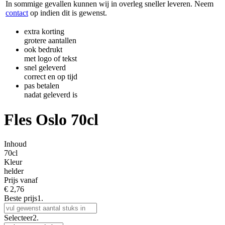
In sommige gevallen kunnen wij in overleg sneller leveren. Neem
contact
op indien dit is gewenst.
extra korting
grotere aantallen
ook bedrukt
met logo of tekst
snel geleverd
correct en op tijd
pas betalen
nadat geleverd is
Fles Oslo 70cl
Inhoud
70cl
Kleur
helder
Prijs vanaf
€
2,76
Beste prijs
1.
Selecteer
2.