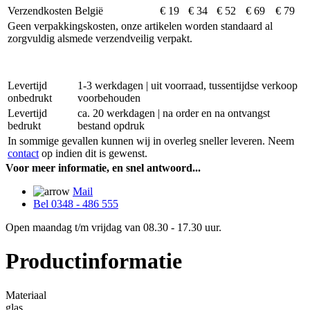
Verzendkosten België
€ 19
€ 34
€ 52
€ 69
€ 79
Geen verpakkingskosten, onze artikelen worden standaard al
zorgvuldig alsmede verzendveilig verpakt.
Levertijd
1-3 werkdagen | uit voorraad, tussentijdse verkoop
onbedrukt
voorbehouden
Levertijd
ca. 20 werkdagen | na order en na ontvangst
bedrukt
bestand opdruk
In sommige gevallen kunnen wij in overleg sneller leveren. Neem
contact
op indien dit is gewenst.
Voor meer informatie, en snel antwoord...
Mail
Bel 0348 - 486 555
Open maandag t/m vrijdag van 08.30 - 17.30 uur.
Productinformatie
Materiaal
glas