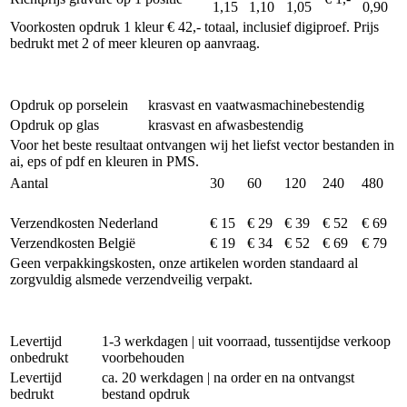
1,15
1,10
1,05
0,90
Voorkosten opdruk 1 kleur € 42,- totaal, inclusief digiproef. Prijs
bedrukt met 2 of meer kleuren op aanvraag.
Opdruk op porselein
krasvast en vaatwasmachinebestendig
Opdruk op glas
krasvast en afwasbestendig
Voor het beste resultaat ontvangen wij het liefst vector bestanden in
ai, eps of pdf en kleuren in PMS.
Aantal
30
60
120
240
480
Verzendkosten Nederland
€ 15
€ 29
€ 39
€ 52
€ 69
Verzendkosten België
€ 19
€ 34
€ 52
€ 69
€ 79
Geen verpakkingskosten, onze artikelen worden standaard al
zorgvuldig alsmede verzendveilig verpakt.
Levertijd
1-3 werkdagen | uit voorraad, tussentijdse verkoop
onbedrukt
voorbehouden
Levertijd
ca. 20 werkdagen | na order en na ontvangst
bedrukt
bestand opdruk