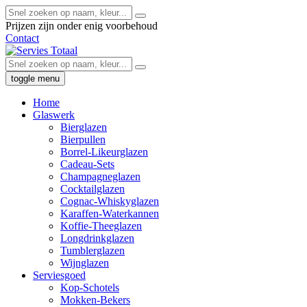
Prijzen zijn onder enig voorbehoud
Contact
toggle menu
Home
Glaswerk
Bierglazen
Bierpullen
Borrel-Likeurglazen
Cadeau-Sets
Champagneglazen
Cocktailglazen
Cognac-Whiskyglazen
Karaffen-Waterkannen
Koffie-Theeglazen
Longdrinkglazen
Tumblerglazen
Wijnglazen
Serviesgoed
Kop-Schotels
Mokken-Bekers