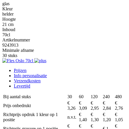
glas
Kleur
helder
Hoogte
21 cm
Inhoud
70cl
Artikelnummer
9243913
Minimale afname
30 stuks
Prijzen
Info personalisatie
Verzendkosten
Levertijd
Bij aantal stuks
30
60
120
240
480
€
€
€
€
€
Prijs onbedrukt
3,26
3,09
2,95
2,84
2,76
Richtprijs opdruk 1 kleur op 1
€
€
€
€
n.v.t.
positie
1,40
1,30
1,20
1,05
€
€
€
€
Richtprijs gravure op 1 positie
€ 1,-