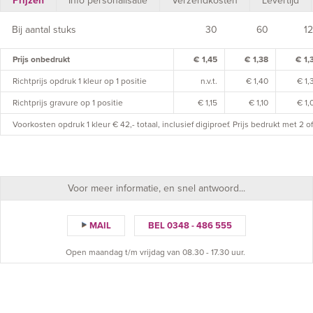
Prijzen
Info personalisatie
Verzendkosten
Levertijd
Bij aantal stuks
30
60
1
Prijs onbedrukt
€ 1,45
€ 1,38
€ 1,
Richtprijs opdruk 1 kleur op 1 positie
n.v.t.
€ 1,40
€ 1,
Richtprijs gravure op 1 positie
€ 1,15
€ 1,10
€ 1,
Voorkosten opdruk 1 kleur € 42,- totaal, inclusief digiproef. Prijs bedrukt met 2 
Voor meer informatie, en snel antwoord...
MAIL
BEL 0348 - 486 555
Open maandag t/m vrijdag van 08.30 - 17.30 uur.