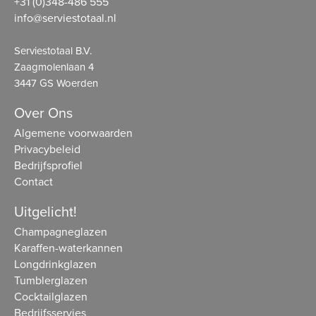
+31 (0)348-486 555
info@serviestotaal.nl
Serviestotaal B.V.
Zaagmolenlaan 4
3447 GS Woerden
Over Ons
Algemene voorwaarden
Privacybeleid
Bedrijfsprofiel
Contact
Uitgelicht!
Champagneglazen
Karaffen-waterkannen
Longdrinkglazen
Tumblerglazen
Cocktailglazen
Bedrijfsservies