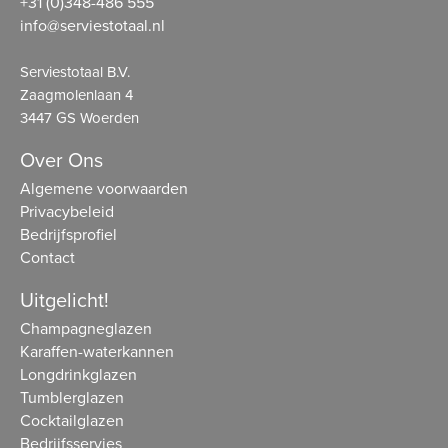
+31 (0)348-486 555
info@serviestotaal.nl
Serviestotaal B.V.
Zaagmolenlaan 4
3447 GS Woerden
Over Ons
Algemene voorwaarden
Privacybeleid
Bedrijfsprofiel
Contact
Uitgelicht!
Champagneglazen
Karaffen-waterkannen
Longdrinkglazen
Tumblerglazen
Cocktailglazen
Bedrijfsservies