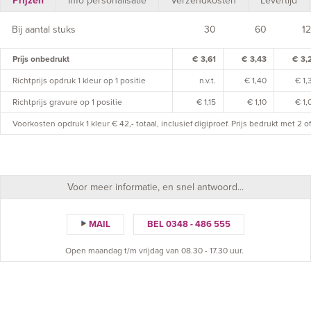
Prijzen
Info personalisatie
Verzendkosten
Levertijd
Bij aantal stuks
30
60
1
Prijs onbedrukt
€ 3,61
€ 3,43
€ 3,
Richtprijs opdruk 1 kleur op 1 positie
n.v.t.
€ 1,40
€ 1,
Richtprijs gravure op 1 positie
€ 1,15
€ 1,10
€ 1,
Voorkosten opdruk 1 kleur € 42,- totaal, inclusief digiproef. Prijs bedrukt met 2 
Voor meer informatie, en snel antwoord...
MAIL
BEL 0348 - 486 555
Open maandag t/m vrijdag van 08.30 - 17.30 uur.