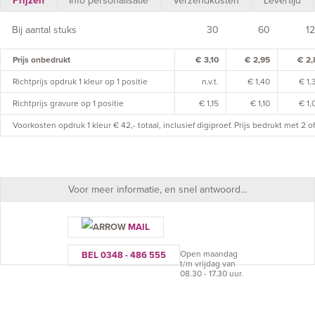
Prijzen
Info personalisatie
Verzendkosten
Levertijd
Bij aantal stuks
30
60
1
Prijs onbedrukt
€ 3,10
€ 2,95
€ 2,
Richtprijs opdruk 1 kleur op 1 positie
n.v.t.
€ 1,40
€ 1,
Richtprijs gravure op 1 positie
€ 1,15
€ 1,10
€ 1,
Voorkosten opdruk 1 kleur € 42,- totaal, inclusief digiproef. Prijs bedrukt met 2 
Voor meer informatie, en snel antwoord...
MAIL
Open maandag
BEL 0348 - 486 555
t/m vrijdag van
08.30 - 17.30 uur.