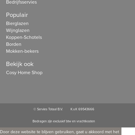
Bedrijfsservies
Populair
Bierglazen
Wijnglazen
Koppen-Schotels
Borden
Mokken-bekers
Bekijk ook
Cosy Home Shop
© Servies Totaal B.V.
K.v.K 69543666
Bedragen zijn exclusief btw en vrachtkosten
Door deze website te blijven gebruiken, gaat u akkoord met het