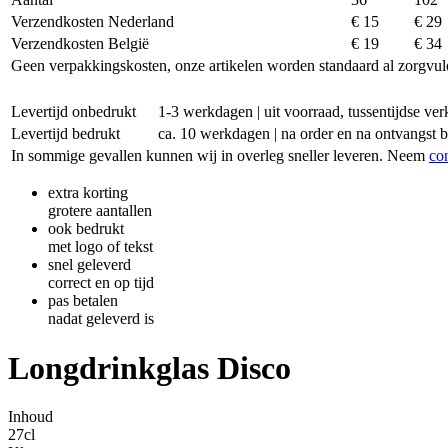
Verzendkosten Nederland
€ 15
€ 29
Verzendkosten België
€ 19
€ 34
Geen verpakkingskosten, onze artikelen worden standaard al zorgvul
Levertijd onbedrukt
1-3 werkdagen | uit voorraad, tussentijdse v
Levertijd bedrukt
ca. 10 werkdagen | na order en na ontvangst 
In sommige gevallen kunnen wij in overleg sneller leveren. Neem
co
extra korting
grotere aantallen
ook bedrukt
met logo of tekst
snel geleverd
correct en op tijd
pas betalen
nadat geleverd is
Longdrinkglas Disco
Inhoud
27cl