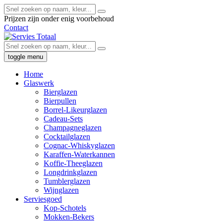
Prijzen zijn onder enig voorbehoud
Contact
toggle menu
Home
Glaswerk
Bierglazen
Bierpullen
Borrel-Likeurglazen
Cadeau-Sets
Champagneglazen
Cocktailglazen
Cognac-Whiskyglazen
Karaffen-Waterkannen
Koffie-Theeglazen
Longdrinkglazen
Tumblerglazen
Wijnglazen
Serviesgoed
Kop-Schotels
Mokken-Bekers