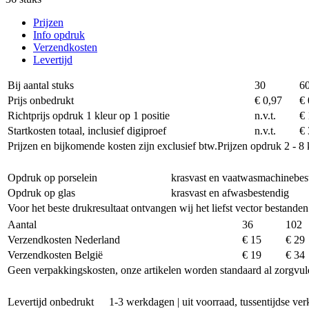
Prijzen
Info opdruk
Verzendkosten
Levertijd
Bij aantal stuks
30
6
Prijs onbedrukt
€ 0,97
€ 
Richtprijs opdruk 1 kleur op 1 positie
n.v.t.
€ 
Startkosten totaal, inclusief digiproef
n.v.t.
€ 
Prijzen en bijkomende kosten zijn exclusief btw.
Prijzen opdruk 2 - 8 
Opdruk op porselein
krasvast en vaatwasmachinebes
Opdruk op glas
krasvast en afwasbestendig
Voor het beste drukresultaat ontvangen wij het liefst vector bestanden
Aantal
36
102
Verzendkosten Nederland
€ 15
€ 29
Verzendkosten België
€ 19
€ 34
Geen verpakkingskosten, onze artikelen worden standaard al zorgvul
Levertijd onbedrukt
1-3 werkdagen | uit voorraad, tussentijdse v