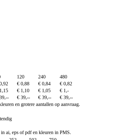
0
120
240
480
0,92
€ 0,88
€ 0,84
€ 0,82
1,15
€ 1,10
€ 1,05
€ 1,-
39,--
€ 39,--
€ 39,--
€ 39,--
kleuren en grotere aantallen op aanvraag.
tendig
 in ai, eps of pdf en kleuren in PMS.
252
502
750