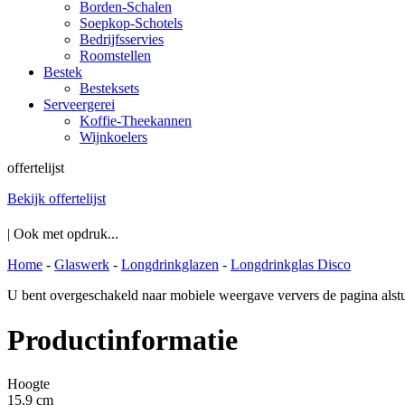
Borden-Schalen
Soepkop-Schotels
Bedrijfsservies
Roomstellen
Bestek
Besteksets
Serveergerei
Koffie-Theekannen
Wijnkoelers
offertelijst
Bekijk offertelijst
| Ook met opdruk...
Home
-
Glaswerk
-
Longdrinkglazen
-
Longdrinkglas Disco
U bent overgeschakeld naar mobiele weergave ververs de pagina alstu
Productinformatie
Hoogte
15.9 cm