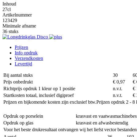
Inhoud
27cl
Artikelnummer
123429
Minimale afname
36 stuks
Prijzen
Info opdruk
Verzendkosten
Levertijd
Bij aantal stuks
30
6
Prijs onbedrukt
€ 0,97
€ 
Richtprijs opdruk 1 kleur op 1 positie
n.v.t.
€ 
Startkosten totaal, inclusief digiproef
n.v.t.
€ 
Prijzen en bijkomende kosten zijn exclusief btw.
Prijzen opdruk 2 - 8 
Opdruk op porselein
krasvast en vaatwasmachinebes
Opdruk op glas
krasvast en afwasbestendig
Voor het beste drukresultaat ontvangen wij het liefst vector bestanden
Aantal
36
102