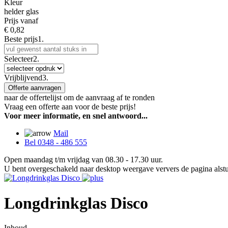
Kleur
helder glas
Prijs vanaf
€
0,82
Beste prijs
1.
Selecteer
2.
Vrijblijvend
3.
Offerte aanvragen
naar de offertelijst om de aanvraag af te ronden
Vraag een offerte aan voor de beste prijs!
Voor meer informatie, en snel antwoord...
Mail
Bel 0348 - 486 555
Open maandag t/m vrijdag van 08.30 - 17.30 uur.
U bent overgeschakeld naar desktop weergave ververs de pagina alstu
Longdrinkglas Disco
Inhoud