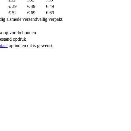
€ 39
€ 49
€ 49
€ 52
€ 69
€ 69
dig alsmede verzendveilig verpakt.
erkoop voorbehouden
bestand opdruk
ntact
op indien dit is gewenst.