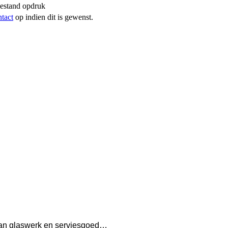
bestand opdruk
ntact
op indien dit is gewenst.
n van glaswerk en serviesgoed…