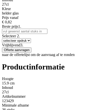
27cl
Kleur
helder glas
Prijs vanaf
€
0,82
Beste prijs
1.
Selecteer
2.
Vrijblijvend
3.
Offerte aanvragen
naar de offertelijst om de aanvraag af te ronden
Productinformatie
Hoogte
15.9 cm
Inhoud
27cl
Artikelnummer
123429
Minimale afname
36 stuks