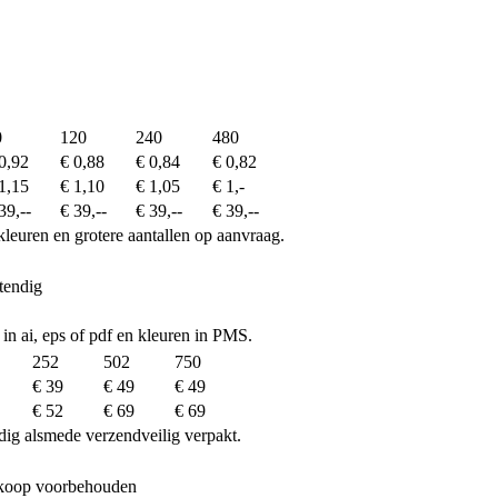
0
120
240
480
0,92
€ 0,88
€ 0,84
€ 0,82
1,15
€ 1,10
€ 1,05
€ 1,-
39,--
€ 39,--
€ 39,--
€ 39,--
kleuren en grotere aantallen op aanvraag.
tendig
 in ai, eps of pdf en kleuren in PMS.
252
502
750
€ 39
€ 49
€ 49
€ 52
€ 69
€ 69
dig alsmede verzendveilig verpakt.
erkoop voorbehouden