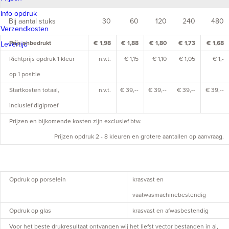
Info opdruk
Bij aantal stuks
30
60
120
240
480
Verzendkosten
Prijs onbedrukt
€ 1,98
€ 1,88
€ 1,80
€ 1,73
€ 1,68
Levertijd
Richtprijs opdruk 1 kleur
n.v.t.
€ 1,15
€ 1,10
€ 1,05
€ 1,-
op 1 positie
Startkosten totaal,
n.v.t.
€ 39,--
€ 39,--
€ 39,--
€ 39,--
inclusief digiproef
Prijzen en bijkomende kosten zijn exclusief btw.
Prijzen opdruk 2 - 8 kleuren en grotere aantallen op aanvraag.
Opdruk op porselein
krasvast en
vaatwasmachinebestendig
Opdruk op glas
krasvast en afwasbestendig
Voor het beste drukresultaat ontvangen wij het liefst vector bestanden in ai,