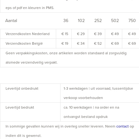
eps of pdf en kleuren in PMS.
Aantal
36
102
252
502
750
Verzendkosten Nederland
€ 15
€ 29
€ 39
€ 49
€ 49
Verzendkosten België
€ 19
€ 34
€ 52
€ 69
€ 69
Geen verpakkingskosten, onze artikelen worden standaard al zorgvuldig
alsmede verzendveilig verpakt.
Levertijd onbedrukt
1-3 werkdagen | uit voorraad, tussentijdse
verkoop voorbehouden
Levertijd bedrukt
ca. 10 werkdagen | na order en na
ontvangst bestand opdruk
In sommige gevallen kunnen wij in overleg sneller leveren. Neem
contact
op
indien dit is gewenst.