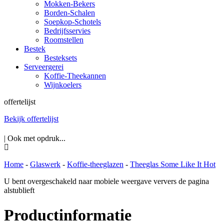
Mokken-Bekers
Borden-Schalen
Soepkop-Schotels
Bedrijfsservies
Roomstellen
Bestek
Besteksets
Serveergerei
Koffie-Theekannen
Wijnkoelers
offertelijst
Bekijk offertelijst
| Ook met opdruk...
Home
-
Glaswerk
-
Koffie-theeglazen
-
Theeglas Some Like It Hot
U bent overgeschakeld naar mobiele weergave ververs de pagina
alstublieft
Productinformatie