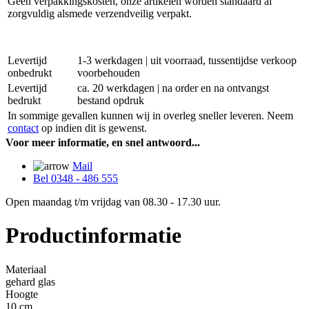
Geen verpakkingskosten, onze artikelen worden standaard al
zorgvuldig alsmede verzendveilig verpakt.
Levertijd
1-3 werkdagen | uit voorraad, tussentijdse verkoop
onbedrukt
voorbehouden
Levertijd
ca. 20 werkdagen | na order en na ontvangst
bedrukt
bestand opdruk
In sommige gevallen kunnen wij in overleg sneller leveren. Neem
contact
op indien dit is gewenst.
Voor meer informatie, en snel antwoord...
Mail
Bel 0348 - 486 555
Open maandag t/m vrijdag van 08.30 - 17.30 uur.
Productinformatie
Materiaal
gehard glas
Hoogte
10 cm