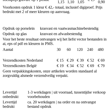
1,15
1,10
1,05
0,90
Voorkosten opdruk 1 kleur € 42,- totaal, inclusief digiproef. Prijs
bedrukt met 2 of meer kleuren op aanvraag.
Opdruk op porselein
krasvast en vaatwasmachinebestendig
Opdruk op glas
krasvast en afwasbestendig
Voor het beste resultaat ontvangen wij het liefst vector bestanden in
ai, eps of pdf en kleuren in PMS.
Aantal
30
60
120
240
480
Verzendkosten Nederland
€ 15
€ 29
€ 39
€ 52
€ 69
Verzendkosten België
€ 19
€ 34
€ 52
€ 69
€ 79
Geen verpakkingskosten, onze artikelen worden standaard al
zorgvuldig alsmede verzendveilig verpakt.
Levertijd
1-3 werkdagen | uit voorraad, tussentijdse verkoop
onbedrukt
voorbehouden
Levertijd
ca. 20 werkdagen | na order en na ontvangst
bedrukt
bestand opdruk