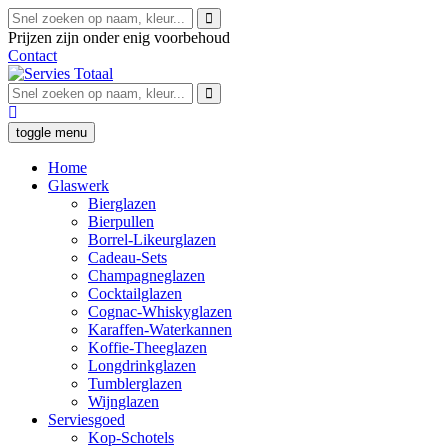
Prijzen zijn onder enig voorbehoud
Contact
toggle menu
Home
Glaswerk
Bierglazen
Bierpullen
Borrel-Likeurglazen
Cadeau-Sets
Champagneglazen
Cocktailglazen
Cognac-Whiskyglazen
Karaffen-Waterkannen
Koffie-Theeglazen
Longdrinkglazen
Tumblerglazen
Wijnglazen
Serviesgoed
Kop-Schotels