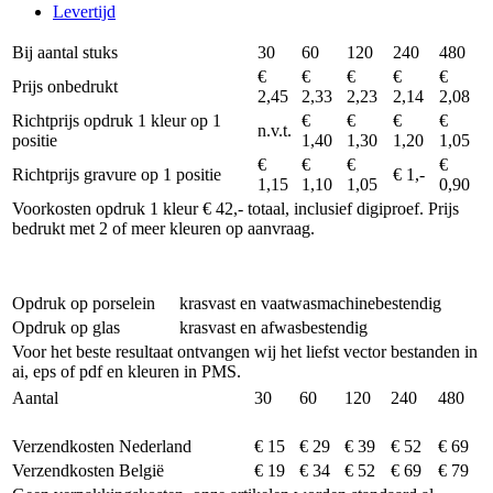
Levertijd
Bij aantal stuks
30
60
120
240
480
€
€
€
€
€
Prijs onbedrukt
2,45
2,33
2,23
2,14
2,08
Richtprijs opdruk 1 kleur op 1
€
€
€
€
n.v.t.
positie
1,40
1,30
1,20
1,05
€
€
€
€
Richtprijs gravure op 1 positie
€ 1,-
1,15
1,10
1,05
0,90
Voorkosten opdruk 1 kleur € 42,- totaal, inclusief digiproef. Prijs
bedrukt met 2 of meer kleuren op aanvraag.
Opdruk op porselein
krasvast en vaatwasmachinebestendig
Opdruk op glas
krasvast en afwasbestendig
Voor het beste resultaat ontvangen wij het liefst vector bestanden in
ai, eps of pdf en kleuren in PMS.
Aantal
30
60
120
240
480
Verzendkosten Nederland
€ 15
€ 29
€ 39
€ 52
€ 69
Verzendkosten België
€ 19
€ 34
€ 52
€ 69
€ 79