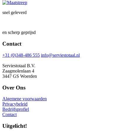
snel geleverd
en scherp geprijsd
Contact
+31 (0)348-486 555
info@serviestotaal.nl
Serviestotaal B.V.
Zaagmolenlaan 4
3447 GS Woerden
Over Ons
Algemene voorwaarden
Privacybeleid
Bedrijfsprofiel
Contact
Uitgelicht!