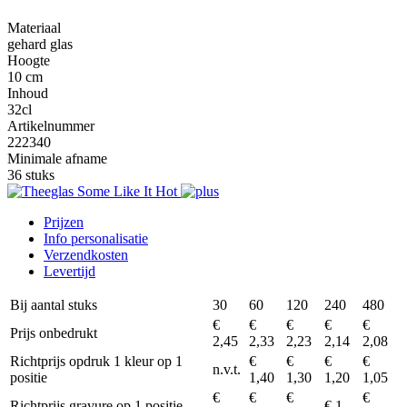
Materiaal
gehard glas
Hoogte
10 cm
Inhoud
32cl
Artikelnummer
222340
Minimale afname
36 stuks
Prijzen
Info personalisatie
Verzendkosten
Levertijd
Bij aantal stuks
30
60
120
240
480
€
€
€
€
€
Prijs onbedrukt
2,45
2,33
2,23
2,14
2,08
Richtprijs opdruk 1 kleur op 1
€
€
€
€
n.v.t.
positie
1,40
1,30
1,20
1,05
€
€
€
€
Richtprijs gravure op 1 positie
€ 1,-