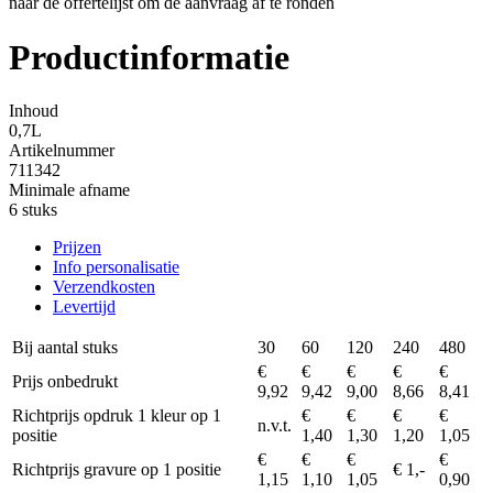
naar de offertelijst om de aanvraag af te ronden
Productinformatie
Inhoud
0,7L
Artikelnummer
711342
Minimale afname
6 stuks
Prijzen
Info personalisatie
Verzendkosten
Levertijd
Bij aantal stuks
30
60
120
240
480
€
€
€
€
€
Prijs onbedrukt
9,92
9,42
9,00
8,66
8,41
Richtprijs opdruk 1 kleur op 1
€
€
€
€
n.v.t.
positie
1,40
1,30
1,20
1,05
€
€
€
€
Richtprijs gravure op 1 positie
€ 1,-
1,15
1,10
1,05
0,90