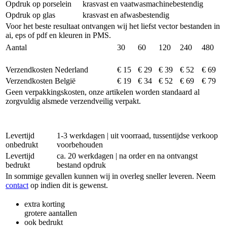
Opdruk op porselein
krasvast en vaatwasmachinebestendig
Opdruk op glas
krasvast en afwasbestendig
Voor het beste resultaat ontvangen wij het liefst vector bestanden in
ai, eps of pdf en kleuren in PMS.
Aantal
30
60
120
240
480
Verzendkosten Nederland
€ 15
€ 29
€ 39
€ 52
€ 69
Verzendkosten België
€ 19
€ 34
€ 52
€ 69
€ 79
Geen verpakkingskosten, onze artikelen worden standaard al
zorgvuldig alsmede verzendveilig verpakt.
Levertijd
1-3 werkdagen | uit voorraad, tussentijdse verkoop
onbedrukt
voorbehouden
Levertijd
ca. 20 werkdagen | na order en na ontvangst
bedrukt
bestand opdruk
In sommige gevallen kunnen wij in overleg sneller leveren. Neem
contact
op indien dit is gewenst.
extra korting
grotere aantallen
ook bedrukt