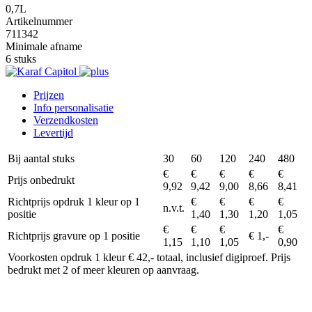
0,7L
Artikelnummer
711342
Minimale afname
6 stuks
Prijzen
Info personalisatie
Verzendkosten
Levertijd
Bij aantal stuks
30
60
120
240
480
€
€
€
€
€
Prijs onbedrukt
9,92
9,42
9,00
8,66
8,41
Richtprijs opdruk 1 kleur op 1
€
€
€
€
n.v.t.
positie
1,40
1,30
1,20
1,05
€
€
€
€
Richtprijs gravure op 1 positie
€ 1,-
1,15
1,10
1,05
0,90
Voorkosten opdruk 1 kleur € 42,- totaal, inclusief digiproef. Prijs
bedrukt met 2 of meer kleuren op aanvraag.