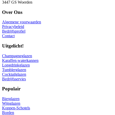
3447 GS Woerden
Over Ons
Algemene voorwaarden
Privacybeleid
Bedrijfsprofiel
Contact
Uitgelicht!
Champagneglazen
Karaffen-waterkannen
Longdrinkglazen
Tumblerglazen
Cocktailglazen
Bedrijfsservies
Populair
Bierglazen
Wijnglazen
Koppen-Schotels
Borden