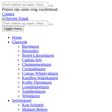
Prijzen zijn onder enig voorbehoud
Contact
toggle menu
Home
Glaswerk
Bierglazen
Bierpullen
Borrel-Likeurglazen
Cadeau-Sets
Champagneglazen
Cocktailglazen
Cognac-Whiskyglazen
Karaffen-Waterkannen
Koffie-Theeglazen
Longdrinkglazen
Tumblerglazen
Wijnglazen
Serviesgoed
Kop-Schotels
Mokken-Bekers