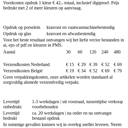
Voorkosten opdruk 1 kleur € 42,- totaal, inclusief digiproef. Prijs
bedrukt met 2 of meer kleuren op aanvraag.
Opdruk op porselein
krasvast en vaatwasmachinebestendig
Opdruk op glas
krasvast en afwasbestendig
Voor het beste resultaat ontvangen wij het liefst vector bestanden in
ai, eps of pdf en kleuren in PMS.
Aantal
30
60
120
240
480
Verzendkosten Nederland
€ 15
€ 29
€ 39
€ 52
€ 69
Verzendkosten België
€ 19
€ 34
€ 52
€ 69
€ 79
Geen verpakkingskosten, onze artikelen worden standaard al
zorgvuldig alsmede verzendveilig verpakt.
Levertijd
1-3 werkdagen | uit voorraad, tussentijdse verkoop
onbedrukt
voorbehouden
Levertijd
ca. 20 werkdagen | na order en na ontvangst
bedrukt
bestand opdruk
In sommige gevallen kunnen wij in overleg sneller leveren. Neem