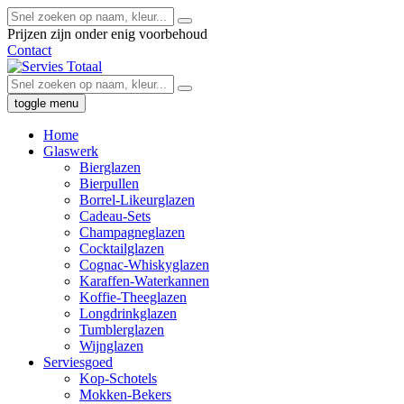
Prijzen zijn onder enig voorbehoud
Contact
toggle menu
Home
Glaswerk
Bierglazen
Bierpullen
Borrel-Likeurglazen
Cadeau-Sets
Champagneglazen
Cocktailglazen
Cognac-Whiskyglazen
Karaffen-Waterkannen
Koffie-Theeglazen
Longdrinkglazen
Tumblerglazen
Wijnglazen
Serviesgoed
Kop-Schotels
Mokken-Bekers