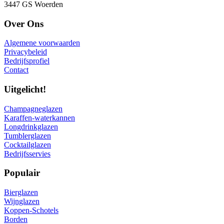
3447 GS Woerden
Over Ons
Algemene voorwaarden
Privacybeleid
Bedrijfsprofiel
Contact
Uitgelicht!
Champagneglazen
Karaffen-waterkannen
Longdrinkglazen
Tumblerglazen
Cocktailglazen
Bedrijfsservies
Populair
Bierglazen
Wijnglazen
Koppen-Schotels
Borden