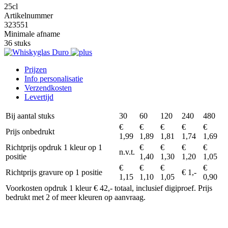
25cl
Artikelnummer
323551
Minimale afname
36 stuks
Prijzen
Info personalisatie
Verzendkosten
Levertijd
Bij aantal stuks
30
60
120
240
480
€
€
€
€
€
Prijs onbedrukt
1,99
1,89
1,81
1,74
1,69
Richtprijs opdruk 1 kleur op 1
€
€
€
€
n.v.t.
positie
1,40
1,30
1,20
1,05
€
€
€
€
Richtprijs gravure op 1 positie
€ 1,-
1,15
1,10
1,05
0,90
Voorkosten opdruk 1 kleur € 42,- totaal, inclusief digiproef. Prijs
bedrukt met 2 of meer kleuren op aanvraag.