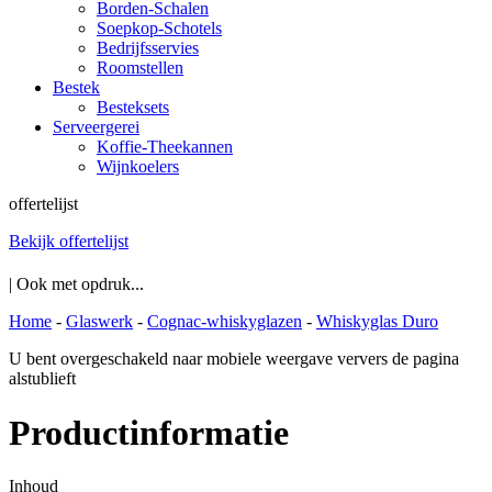
Borden-Schalen
Soepkop-Schotels
Bedrijfsservies
Roomstellen
Bestek
Besteksets
Serveergerei
Koffie-Theekannen
Wijnkoelers
offertelijst
Bekijk offertelijst
| Ook met opdruk...
Home
-
Glaswerk
-
Cognac-whiskyglazen
-
Whiskyglas Duro
U bent overgeschakeld naar mobiele weergave ververs de pagina
alstublieft
Productinformatie
Inhoud