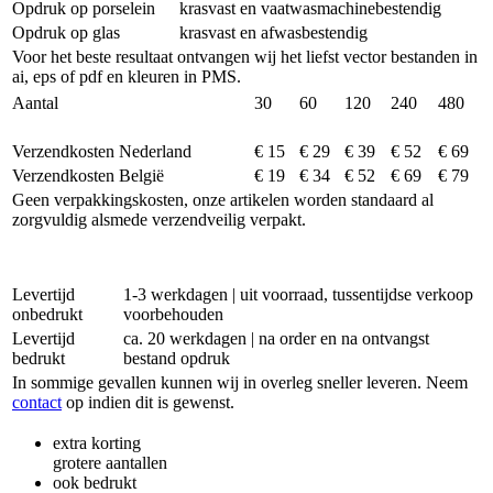
Opdruk op porselein
krasvast en vaatwasmachinebestendig
Opdruk op glas
krasvast en afwasbestendig
Voor het beste resultaat ontvangen wij het liefst vector bestanden in
ai, eps of pdf en kleuren in PMS.
Aantal
30
60
120
240
480
Verzendkosten Nederland
€ 15
€ 29
€ 39
€ 52
€ 69
Verzendkosten België
€ 19
€ 34
€ 52
€ 69
€ 79
Geen verpakkingskosten, onze artikelen worden standaard al
zorgvuldig alsmede verzendveilig verpakt.
Levertijd
1-3 werkdagen | uit voorraad, tussentijdse verkoop
onbedrukt
voorbehouden
Levertijd
ca. 20 werkdagen | na order en na ontvangst
bedrukt
bestand opdruk
In sommige gevallen kunnen wij in overleg sneller leveren. Neem
contact
op indien dit is gewenst.
extra korting
grotere aantallen
ook bedrukt