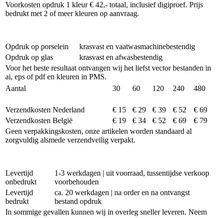
Voorkosten opdruk 1 kleur € 42,- totaal, inclusief digiproef. Prijs
bedrukt met 2 of meer kleuren op aanvraag.
Opdruk op porselein
krasvast en vaatwasmachinebestendig
Opdruk op glas
krasvast en afwasbestendig
Voor het beste resultaat ontvangen wij het liefst vector bestanden in
ai, eps of pdf en kleuren in PMS.
Aantal
30
60
120
240
480
Verzendkosten Nederland
€ 15
€ 29
€ 39
€ 52
€ 69
Verzendkosten België
€ 19
€ 34
€ 52
€ 69
€ 79
Geen verpakkingskosten, onze artikelen worden standaard al
zorgvuldig alsmede verzendveilig verpakt.
Levertijd
1-3 werkdagen | uit voorraad, tussentijdse verkoop
onbedrukt
voorbehouden
Levertijd
ca. 20 werkdagen | na order en na ontvangst
bedrukt
bestand opdruk
In sommige gevallen kunnen wij in overleg sneller leveren. Neem