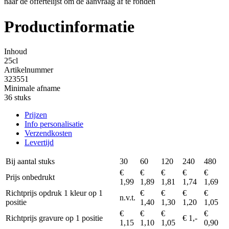
naar de offertelijst om de aanvraag af te ronden
Productinformatie
Inhoud
25cl
Artikelnummer
323551
Minimale afname
36 stuks
Prijzen
Info personalisatie
Verzendkosten
Levertijd
Bij aantal stuks
30
60
120
240
480
€
€
€
€
€
Prijs onbedrukt
1,99
1,89
1,81
1,74
1,69
Richtprijs opdruk 1 kleur op 1
€
€
€
€
n.v.t.
positie
1,40
1,30
1,20
1,05
€
€
€
€
Richtprijs gravure op 1 positie
€ 1,-
1,15
1,10
1,05
0,90