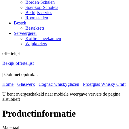
Borden-Schalen
Soepkop-Schotels
Bedrijfsservies
Roomstellen
Bestek
Besteksets
Serveergerei
Koffie-Theekannen
Wijnkoelers
offertelijst
Bekijk offertelijst
| Ook met opdruk...
Home
-
Glaswerk
-
Cognac-whiskyglazen
-
Proefglas Whisky Craft
U bent overgeschakeld naar mobiele weergave ververs de pagina
alstublieft
Productinformatie
Materiaal