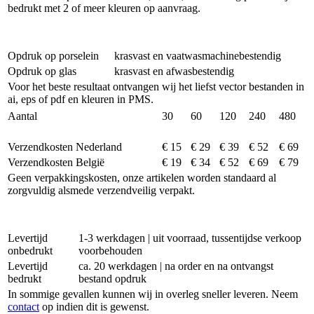
bedrukt met 2 of meer kleuren op aanvraag.
Opdruk op porselein
krasvast en vaatwasmachinebestendig
Opdruk op glas
krasvast en afwasbestendig
Voor het beste resultaat ontvangen wij het liefst vector bestanden in
ai, eps of pdf en kleuren in PMS.
Aantal
30
60
120
240
480
Verzendkosten Nederland
€ 15
€ 29
€ 39
€ 52
€ 69
Verzendkosten België
€ 19
€ 34
€ 52
€ 69
€ 79
Geen verpakkingskosten, onze artikelen worden standaard al
zorgvuldig alsmede verzendveilig verpakt.
Levertijd
1-3 werkdagen | uit voorraad, tussentijdse verkoop
onbedrukt
voorbehouden
Levertijd
ca. 20 werkdagen | na order en na ontvangst
bedrukt
bestand opdruk
In sommige gevallen kunnen wij in overleg sneller leveren. Neem
contact
op indien dit is gewenst.