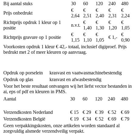
Bij aantal stuks
30
60
120
240
480
€
€
€
€
€
Prijs onbedrukt
2,64
2,51
2,40
2,31
2,24
Richtprijs opdruk 1 kleur op 1
€
€
€
€
n.v.t.
positie
1,40
1,30
1,20
1,05
€
€
€
€
Richtprijs gravure op 1 positie
€ 1,-
1,15
1,10
1,05
0,90
Voorkosten opdruk 1 kleur € 42,- totaal, inclusief digiproef. Prijs
bedrukt met 2 of meer kleuren op aanvraag.
Opdruk op porselein
krasvast en vaatwasmachinebestendig
Opdruk op glas
krasvast en afwasbestendig
Voor het beste resultaat ontvangen wij het liefst vector bestanden in
ai, eps of pdf en kleuren in PMS.
Aantal
30
60
120
240
480
Verzendkosten Nederland
€ 15
€ 29
€ 39
€ 52
€ 69
Verzendkosten België
€ 19
€ 34
€ 52
€ 69
€ 79
Geen verpakkingskosten, onze artikelen worden standaard al
zorgvuldig alsmede verzendveilig verpakt.