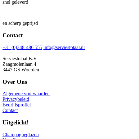
snel geleverd
en scherp geprijsd
Contact
+31 (0)348-486 555
info@serviestotaal.nl
Serviestotaal B.V.
Zaagmolenlaan 4
3447 GS Woerden
Over Ons
Algemene voorwaarden
Privacybeleid
Bedrijfsprofiel
Contact
Uitgelicht!
Champagneglazen