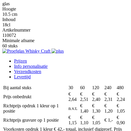
glas
Hoogte
10.5 cm
Inhoud
18cl
Artikelnummer
110072
Minimale afname
60 stuks
Prijzen
Info personalisatie
Verzendkosten
Levertijd
Bij aantal stuks
30
60
120
240
480
€
€
€
€
€
Prijs onbedrukt
2,64
2,51
2,40
2,31
2,24
Richtprijs opdruk 1 kleur op 1
€
€
€
€
n.v.t.
positie
1,40
1,30
1,20
1,05
€
€
€
€
Richtprijs gravure op 1 positie
€ 1,-
1,15
1,10
1,05
0,90
Voorkosten opdruk 1 kleur € 42,- totaal, inclusief digiproef. Prijs