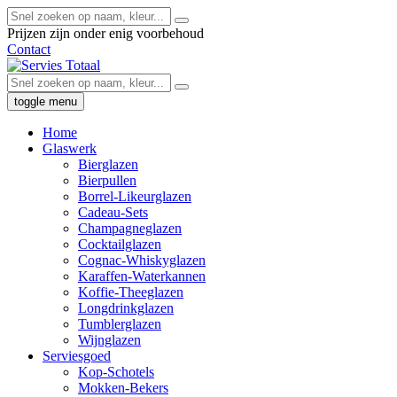
Prijzen zijn onder enig voorbehoud
Contact
toggle menu
Home
Glaswerk
Bierglazen
Bierpullen
Borrel-Likeurglazen
Cadeau-Sets
Champagneglazen
Cocktailglazen
Cognac-Whiskyglazen
Karaffen-Waterkannen
Koffie-Theeglazen
Longdrinkglazen
Tumblerglazen
Wijnglazen
Serviesgoed
Kop-Schotels
Mokken-Bekers