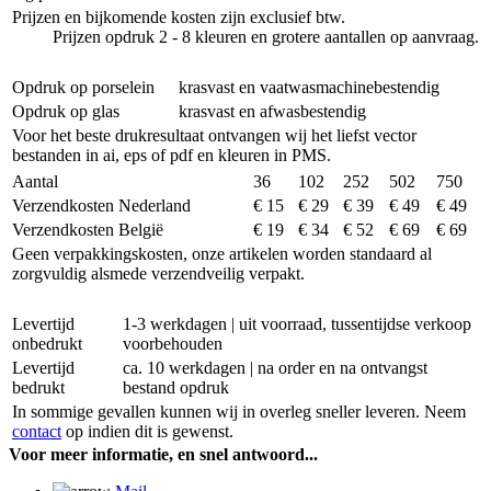
Prijzen en bijkomende kosten zijn exclusief btw.
Prijzen opdruk 2 - 8 kleuren en grotere aantallen op aanvraag.
Opdruk op porselein
krasvast en vaatwasmachinebestendig
Opdruk op glas
krasvast en afwasbestendig
Voor het beste drukresultaat ontvangen wij het liefst vector
bestanden in ai, eps of pdf en kleuren in PMS.
Aantal
36
102
252
502
750
Verzendkosten Nederland
€ 15
€ 29
€ 39
€ 49
€ 49
Verzendkosten België
€ 19
€ 34
€ 52
€ 69
€ 69
Geen verpakkingskosten, onze artikelen worden standaard al
zorgvuldig alsmede verzendveilig verpakt.
Levertijd
1-3 werkdagen | uit voorraad, tussentijdse verkoop
onbedrukt
voorbehouden
Levertijd
ca. 10 werkdagen | na order en na ontvangst
bedrukt
bestand opdruk
In sommige gevallen kunnen wij in overleg sneller leveren. Neem
contact
op indien dit is gewenst.
Voor meer informatie, en snel antwoord...