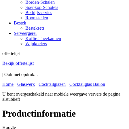
Borden-Schalen
Soepkop-Schotels
Bedrijfsservies
Roomstellen
Bestek
Besteksets
Serveergerei
Koffie-Theekannen
Wijnkoelers
offertelijst
Bekijk offertelijst
| Ook met opdruk...
Home
-
Glaswerk
-
Cocktailglazen
-
Cocktailglas Ballon
U bent overgeschakeld naar mobiele weergave ververs de pagina
alstublieft
Productinformatie
Hoogte