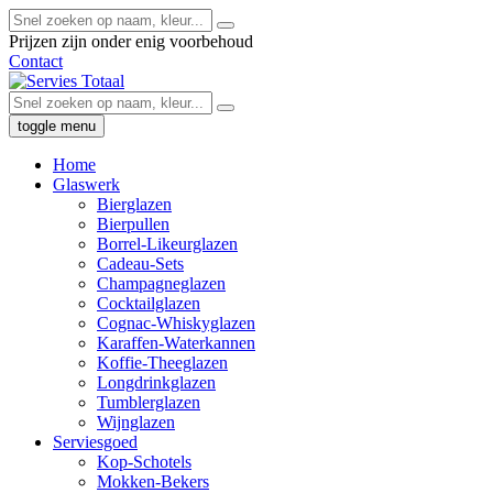
Prijzen zijn onder enig voorbehoud
Contact
toggle menu
Home
Glaswerk
Bierglazen
Bierpullen
Borrel-Likeurglazen
Cadeau-Sets
Champagneglazen
Cocktailglazen
Cognac-Whiskyglazen
Karaffen-Waterkannen
Koffie-Theeglazen
Longdrinkglazen
Tumblerglazen
Wijnglazen
Serviesgoed
Kop-Schotels
Mokken-Bekers