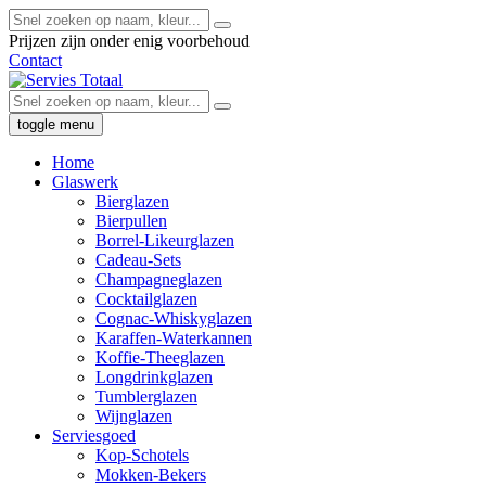
Prijzen zijn onder enig voorbehoud
Contact
toggle menu
Home
Glaswerk
Bierglazen
Bierpullen
Borrel-Likeurglazen
Cadeau-Sets
Champagneglazen
Cocktailglazen
Cognac-Whiskyglazen
Karaffen-Waterkannen
Koffie-Theeglazen
Longdrinkglazen
Tumblerglazen
Wijnglazen
Serviesgoed
Kop-Schotels
Mokken-Bekers