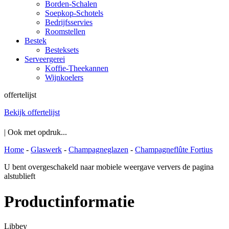
Borden-Schalen
Soepkop-Schotels
Bedrijfsservies
Roomstellen
Bestek
Besteksets
Serveergerei
Koffie-Theekannen
Wijnkoelers
offertelijst
Bekijk offertelijst
| Ook met opdruk...
Home
-
Glaswerk
-
Champagneglazen
-
Champagneflûte Fortius
U bent overgeschakeld naar mobiele weergave ververs de pagina
alstublieft
Productinformatie
Libbey