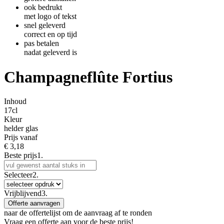
ook bedrukt
met logo of tekst
snel geleverd
correct en op tijd
pas betalen
nadat geleverd is
Champagneflûte Fortius
Inhoud
17cl
Kleur
helder glas
Prijs vanaf
€
3,18
Beste prijs
1.
Selecteer
2.
Vrijblijvend
3.
Offerte aanvragen
naar de offertelijst om de aanvraag af te ronden
Vraag een offerte aan voor de beste prijs!