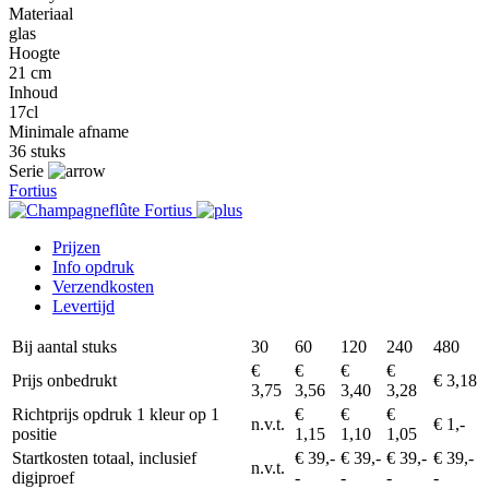
Materiaal
glas
Hoogte
21 cm
Inhoud
17cl
Minimale afname
36 stuks
Serie
Fortius
Prijzen
Info opdruk
Verzendkosten
Levertijd
Bij aantal stuks
30
60
120
240
480
€
€
€
€
Prijs onbedrukt
€ 3,18
3,75
3,56
3,40
3,28
Richtprijs opdruk 1 kleur op 1
€
€
€
n.v.t.
€ 1,-
positie
1,15
1,10
1,05
Startkosten totaal, inclusief
€ 39,-
€ 39,-
€ 39,-
€ 39,-
n.v.t.
digiproef
-
-
-
-