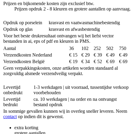
Prijzen en bijkomende kosten zijn exclusief btw.
Prijzen opdruk 2 - 8 kleuren en grotere aantallen op aanvraag.
Opdruk op porselein
krasvast en vaatwasmachinebestendig
Opdruk op glas
krasvast en afwasbestendig
Voor het beste drukresultaat ontvangen wij het liefst vector
bestanden in ai, eps of pdf en kleuren in PMS.
Aantal
36
102
252
502
750
Verzendkosten Nederland
€ 15
€ 29
€ 39
€ 49
€ 49
Verzendkosten België
€ 19
€ 34
€ 52
€ 69
€ 69
Geen verpakkingskosten, onze artikelen worden standaard al
zorgvuldig alsmede verzendveilig verpakt.
Levertijd
1-3 werkdagen | uit voorraad, tussentijdse verkoop
onbedrukt
voorbehouden
Levertijd
ca. 10 werkdagen | na order en na ontvangst
bedrukt
bestand opdruk
In sommige gevallen kunnen wij in overleg sneller leveren. Neem
contact
op indien dit is gewenst.
extra korting
grotere aantallen