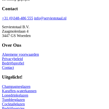
Contact
+31 (0)348-486 555
info@serviestotaal.nl
Serviestotaal B.V.
Zaagmolenlaan 4
3447 GS Woerden
Over Ons
Algemene voorwaarden
Privacybeleid
Bedrijfsprofiel
Contact
Uitgelicht!
Champagneglazen
Karaffen-waterkannen
Longdrinkglazen
Tumblerglazen
Cocktailglazen
Bedrijfsservies