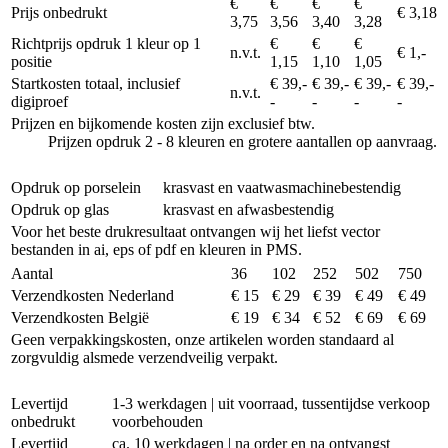
€
€
€
€
Prijs onbedrukt
€ 3,18
3,75
3,56
3,40
3,28
Richtprijs opdruk 1 kleur op 1
€
€
€
n.v.t.
€ 1,-
positie
1,15
1,10
1,05
Startkosten totaal, inclusief
€ 39,-
€ 39,-
€ 39,-
€ 39,-
n.v.t.
digiproef
-
-
-
-
Prijzen en bijkomende kosten zijn exclusief btw.
Prijzen opdruk 2 - 8 kleuren en grotere aantallen op aanvraag.
Opdruk op porselein
krasvast en vaatwasmachinebestendig
Opdruk op glas
krasvast en afwasbestendig
Voor het beste drukresultaat ontvangen wij het liefst vector
bestanden in ai, eps of pdf en kleuren in PMS.
Aantal
36
102
252
502
750
Verzendkosten Nederland
€ 15
€ 29
€ 39
€ 49
€ 49
Verzendkosten België
€ 19
€ 34
€ 52
€ 69
€ 69
Geen verpakkingskosten, onze artikelen worden standaard al
zorgvuldig alsmede verzendveilig verpakt.
Levertijd
1-3 werkdagen | uit voorraad, tussentijdse verkoop
onbedrukt
voorbehouden
Levertijd
ca. 10 werkdagen | na order en na ontvangst