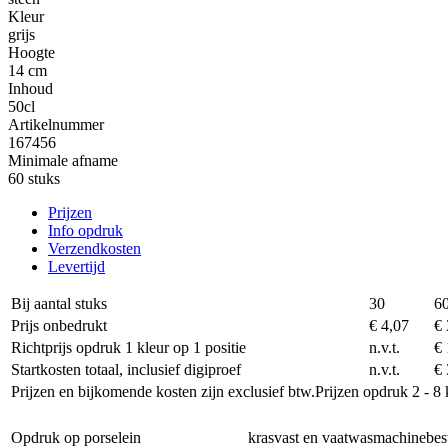
Kleur
grijs
Hoogte
14 cm
Inhoud
50cl
Artikelnummer
167456
Minimale afname
60 stuks
Prijzen
Info opdruk
Verzendkosten
Levertijd
Bij aantal stuks
30
6
Prijs onbedrukt
€ 4,07
€ 
Richtprijs opdruk 1 kleur op 1 positie
n.v.t.
€ 
Startkosten totaal, inclusief digiproef
n.v.t.
€ 
Prijzen en bijkomende kosten zijn exclusief btw.
Prijzen opdruk 2 - 8 
Opdruk op porselein
krasvast en vaatwasmachinebes