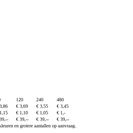
0
120
240
480
3,86
€ 3,69
€ 3,55
€ 3,45
1,15
€ 1,10
€ 1,05
€ 1,-
39,--
€ 39,--
€ 39,--
€ 39,--
kleuren en grotere aantallen op aanvraag.