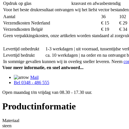
Opdruk op glas
krasvast en afwasbestendig
Voor het beste drukresultaat ontvangen wij het liefst vector bestanden
Aantal
36
102
Verzendkosten Nederland
€ 15
€ 29
Verzendkosten België
€ 19
€ 34
Geen verpakkingskosten, onze artikelen worden standaard al zorgvul
Levertijd onbedrukt
1-3 werkdagen | uit voorraad, tussentijdse v
Levertijd bedrukt
ca. 10 werkdagen | na order en na ontvangst 
In sommige gevallen kunnen wij in overleg sneller leveren. Neem
co
Voor meer informatie, en snel antwoord...
Mail
Bel 0348 - 486 555
Open maandag t/m vrijdag van 08.30 - 17.30 uur.
Productinformatie
Materiaal
steen