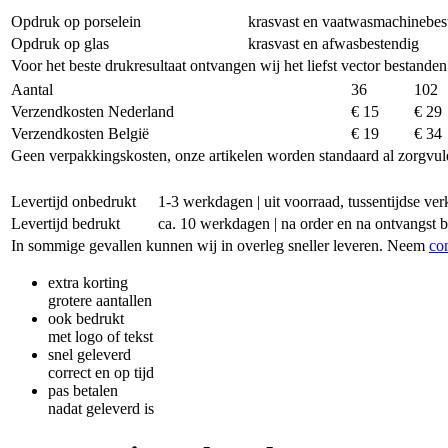
Opdruk op porselein
krasvast en vaatwasmachinebes
Opdruk op glas
krasvast en afwasbestendig
Voor het beste drukresultaat ontvangen wij het liefst vector bestanden
Aantal
36
102
Verzendkosten Nederland
€ 15
€ 29
Verzendkosten België
€ 19
€ 34
Geen verpakkingskosten, onze artikelen worden standaard al zorgvul
Levertijd onbedrukt
1-3 werkdagen | uit voorraad, tussentijdse v
Levertijd bedrukt
ca. 10 werkdagen | na order en na ontvangst 
In sommige gevallen kunnen wij in overleg sneller leveren. Neem
co
extra korting
grotere aantallen
ook bedrukt
met logo of tekst
snel geleverd
correct en op tijd
pas betalen
nadat geleverd is