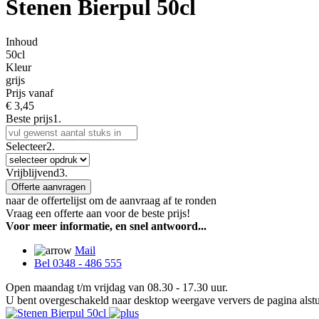
Stenen Bierpul 50cl
Inhoud
50cl
Kleur
grijs
Prijs vanaf
€
3,45
Beste prijs
1.
Selecteer
2.
Vrijblijvend
3.
Offerte aanvragen
naar de offertelijst om de aanvraag af te ronden
Vraag een offerte aan voor de beste prijs!
Voor meer informatie, en snel antwoord...
Mail
Bel 0348 - 486 555
Open maandag t/m vrijdag van 08.30 - 17.30 uur.
U bent overgeschakeld naar desktop weergave ververs de pagina alstu