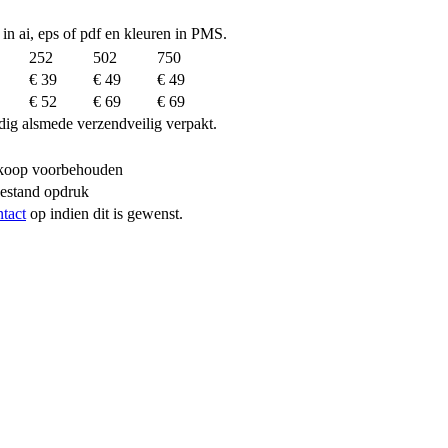
 in ai, eps of pdf en kleuren in PMS.
252
502
750
€ 39
€ 49
€ 49
€ 52
€ 69
€ 69
dig alsmede verzendveilig verpakt.
erkoop voorbehouden
bestand opdruk
ntact
op indien dit is gewenst.