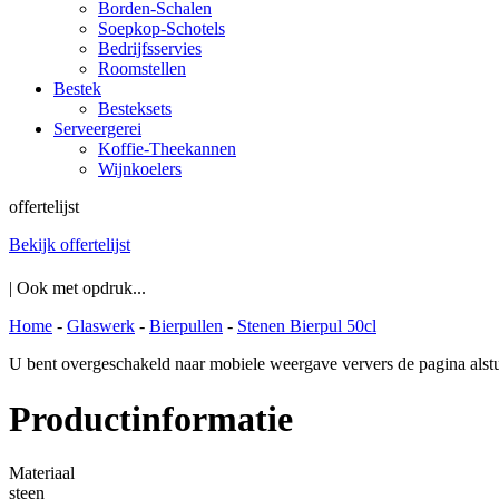
Borden-Schalen
Soepkop-Schotels
Bedrijfsservies
Roomstellen
Bestek
Besteksets
Serveergerei
Koffie-Theekannen
Wijnkoelers
offertelijst
Bekijk offertelijst
| Ook met opdruk...
Home
-
Glaswerk
-
Bierpullen
-
Stenen Bierpul 50cl
U bent overgeschakeld naar mobiele weergave ververs de pagina alstu
Productinformatie
Materiaal
steen