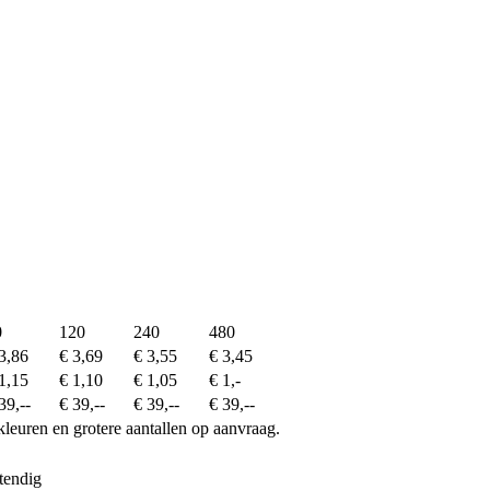
0
120
240
480
3,86
€ 3,69
€ 3,55
€ 3,45
1,15
€ 1,10
€ 1,05
€ 1,-
39,--
€ 39,--
€ 39,--
€ 39,--
kleuren en grotere aantallen op aanvraag.
tendig