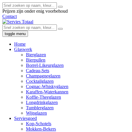
Prijzen zijn onder enig voorbehoud
Contact
toggle menu
Home
Glaswerk
Bierglazen
Bierpullen
Borrel-Likeurglazen
Cadeau-Sets
Champagneglazen
Cocktailglazen
Cognac-Whiskyglazen
Karaffen-Waterkannen
Koffie-Theeglazen
Longdrinkglazen
Tumblerglazen
Wijnglazen
Serviesgoed
Kop-Schotels
Mokken-Bekers