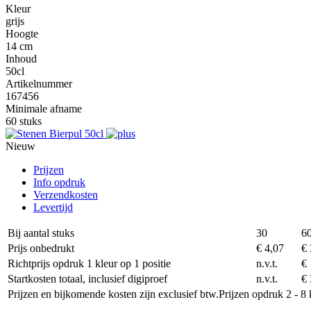
Kleur
grijs
Hoogte
14 cm
Inhoud
50cl
Artikelnummer
167456
Minimale afname
60 stuks
Nieuw
Prijzen
Info opdruk
Verzendkosten
Levertijd
Bij aantal stuks
30
6
Prijs onbedrukt
€ 4,07
€ 
Richtprijs opdruk 1 kleur op 1 positie
n.v.t.
€ 
Startkosten totaal, inclusief digiproef
n.v.t.
€ 
Prijzen en bijkomende kosten zijn exclusief btw.
Prijzen opdruk 2 - 8 