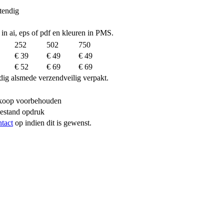
tendig
 in ai, eps of pdf en kleuren in PMS.
252
502
750
€ 39
€ 49
€ 49
€ 52
€ 69
€ 69
dig alsmede verzendveilig verpakt.
erkoop voorbehouden
bestand opdruk
ntact
op indien dit is gewenst.