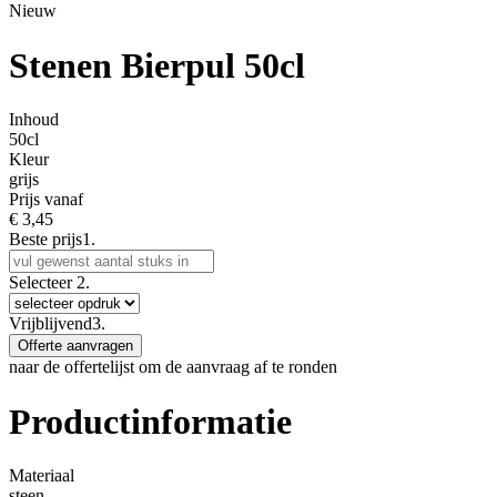
Nieuw
Stenen Bierpul 50cl
Inhoud
50cl
Kleur
grijs
Prijs vanaf
€
3,45
Beste prijs
1.
Selecteer
2.
Vrijblijvend
3.
Offerte aanvragen
naar de offertelijst om de aanvraag af te ronden
Productinformatie
Materiaal
steen