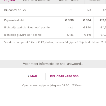
Prijzen
Info personalisatie
Verzendkosten
Levertijd
Bij aantal stuks
30
60
1
Prijs onbedrukt
€ 3,30
€ 3,14
€ 3,
Richtprijs opdruk 1 kleur op 1 positie
n.v.t.
€ 1,40
€ 1,
Richtprijs gravure op 1 positie
€ 1,15
€ 1,10
€ 1,
Voorkosten opdruk 1 kleur € 42,- totaal, inclusief digiproef. Prijs bedrukt met 2 
Voor meer informatie, en snel antwoord...
MAIL
BEL 0348 - 486 555
Open maandag t/m vrijdag van 08.30 - 17.30 uur.