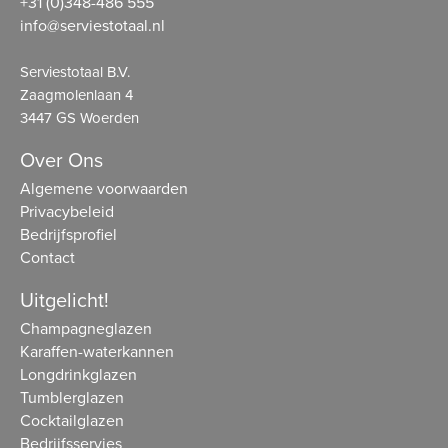
+31 (0)348-486 555
info@serviestotaal.nl
Serviestotaal B.V.
Zaagmolenlaan 4
3447 GS Woerden
Over Ons
Algemene voorwaarden
Privacybeleid
Bedrijfsprofiel
Contact
Uitgelicht!
Champagneglazen
Karaffen-waterkannen
Longdrinkglazen
Tumblerglazen
Cocktailglazen
Bedrijfsservies