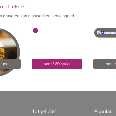
 of tekst?
n en graveren van glaswerk en serviesgoed…
vanaf 60 stuks
snel 
beheer
Uitgelicht!
Populair