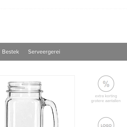
Bestek
Serveergerei
extra korting
grotere aantallen