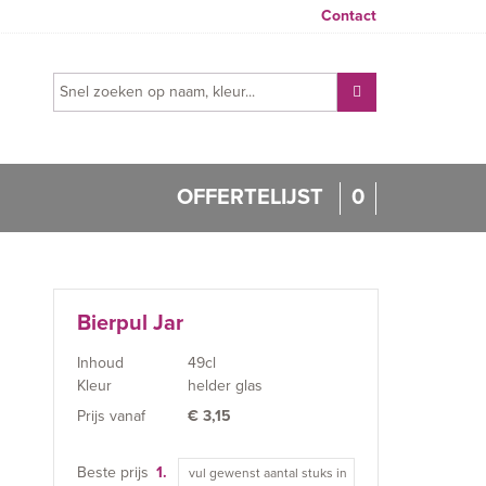
Contact
OFFERTELIJST
0
Bierpul Jar
Inhoud
49cl
Kleur
helder glas
Prijs vanaf
€
3,15
Beste prijs
1.