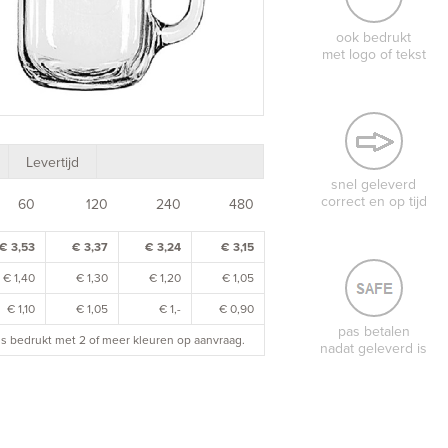
ook bedrukt
met logo of tekst
Levertijd
snel geleverd
correct en op tijd
60
120
240
480
€ 3,53
€ 3,37
€ 3,24
€ 3,15
€ 1,40
€ 1,30
€ 1,20
€ 1,05
€ 1,10
€ 1,05
€ 1,-
€ 0,90
pas betalen
rijs bedrukt met 2 of meer kleuren op aanvraag.
nadat geleverd is