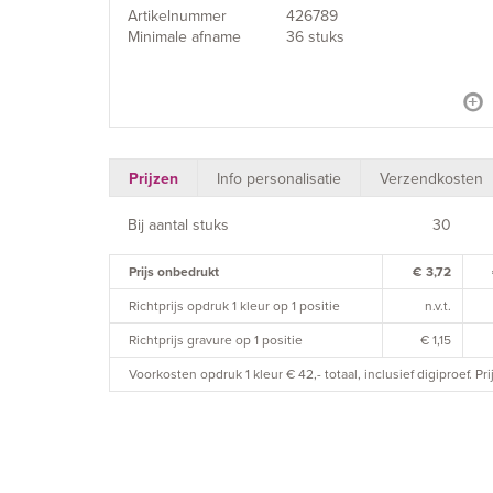
Artikelnummer
426789
Minimale afname
36 stuks
Prijzen
Info personalisatie
Verzendkosten
Bij aantal stuks
30
Prijs onbedrukt
€ 3,72
Richtprijs opdruk 1 kleur op 1 positie
n.v.t.
Richtprijs gravure op 1 positie
€ 1,15
Voorkosten opdruk 1 kleur € 42,- totaal, inclusief digiproef. P