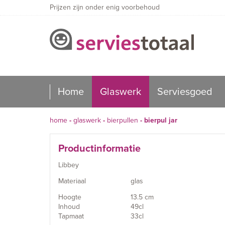
Prijzen zijn onder enig voorbehoud
Home
Glaswerk
Serviesgoed
home
-
glaswerk
-
bierpullen
-
bierpul jar
Productinformatie
Libbey
Materiaal
glas
Hoogte
13.5 cm
Inhoud
49cl
Tapmaat
33cl