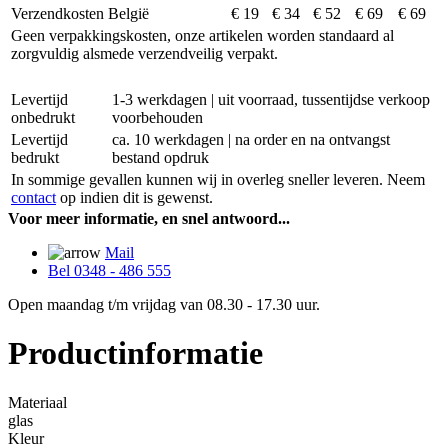
Verzendkosten België
€ 19
€ 34
€ 52
€ 69
€ 69
Geen verpakkingskosten, onze artikelen worden standaard al
zorgvuldig alsmede verzendveilig verpakt.
Levertijd
1-3 werkdagen | uit voorraad, tussentijdse verkoop
onbedrukt
voorbehouden
Levertijd
ca. 10 werkdagen | na order en na ontvangst
bedrukt
bestand opdruk
In sommige gevallen kunnen wij in overleg sneller leveren. Neem
contact
op indien dit is gewenst.
Voor meer informatie, en snel antwoord...
Mail
Bel 0348 - 486 555
Open maandag t/m vrijdag van 08.30 - 17.30 uur.
Productinformatie
Materiaal
glas
Kleur