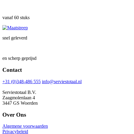
vanaf 60 stuks
snel geleverd
en scherp geprijsd
Contact
+31 (0)348-486 555
info@serviestotaal.nl
Serviestotaal B.V.
Zaagmolenlaan 4
3447 GS Woerden
Over Ons
Algemene voorwaarden
Privacybeleid