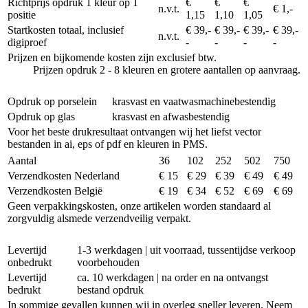
Richtprijs opdruk 1 kleur op 1
€
€
€
n.v.t.
€ 1,-
positie
1,15
1,10
1,05
Startkosten totaal, inclusief
€ 39,-
€ 39,-
€ 39,-
€ 39,-
n.v.t.
digiproef
-
-
-
-
Prijzen en bijkomende kosten zijn exclusief btw.
Prijzen opdruk 2 - 8 kleuren en grotere aantallen op aanvraag.
Opdruk op porselein
krasvast en vaatwasmachinebestendig
Opdruk op glas
krasvast en afwasbestendig
Voor het beste drukresultaat ontvangen wij het liefst vector
bestanden in ai, eps of pdf en kleuren in PMS.
Aantal
36
102
252
502
750
Verzendkosten Nederland
€ 15
€ 29
€ 39
€ 49
€ 49
Verzendkosten België
€ 19
€ 34
€ 52
€ 69
€ 69
Geen verpakkingskosten, onze artikelen worden standaard al
zorgvuldig alsmede verzendveilig verpakt.
Levertijd
1-3 werkdagen | uit voorraad, tussentijdse verkoop
onbedrukt
voorbehouden
Levertijd
ca. 10 werkdagen | na order en na ontvangst
bedrukt
bestand opdruk
In sommige gevallen kunnen wij in overleg sneller leveren. Neem