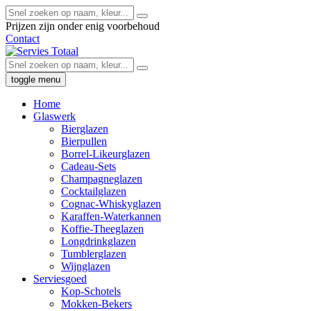
Prijzen zijn onder enig voorbehoud
Contact
toggle menu
Home
Glaswerk
Bierglazen
Bierpullen
Borrel-Likeurglazen
Cadeau-Sets
Champagneglazen
Cocktailglazen
Cognac-Whiskyglazen
Karaffen-Waterkannen
Koffie-Theeglazen
Longdrinkglazen
Tumblerglazen
Wijnglazen
Serviesgoed
Kop-Schotels
Mokken-Bekers