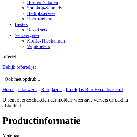
Borden-Schalen
Soepkop-Schotels
Bedrijfsservies
Roomstellen
Bestek
Besteksets
Serveergerei
Koffie-Theekannen
Wijnkoelers
offertelijst
Bekijk offertelijst
| Ook met opdruk...
Home
-
Glaswerk
-
Bierglazen
-
Proefglas Bier Executive 26cl
U bent overgeschakeld naar mobiele weergave ververs de pagina
alstublieft
Productinformatie
Materiaal