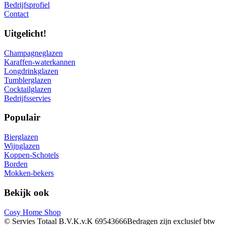
Bedrijfsprofiel
Contact
Uitgelicht!
Champagneglazen
Karaffen-waterkannen
Longdrinkglazen
Tumblerglazen
Cocktailglazen
Bedrijfsservies
Populair
Bierglazen
Wijnglazen
Koppen-Schotels
Borden
Mokken-bekers
Bekijk ook
Cosy Home Shop
© Servies Totaal B.V.
K.v.K 69543666
Bedragen zijn exclusief btw