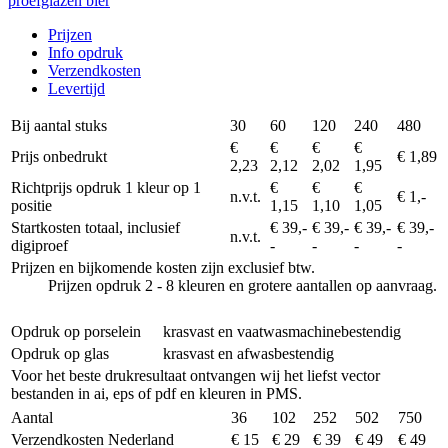
proefglazen bier
Prijzen
Info opdruk
Verzendkosten
Levertijd
Bij aantal stuks
30
60
120
240
480
€
€
€
€
Prijs onbedrukt
€ 1,89
2,23
2,12
2,02
1,95
Richtprijs opdruk 1 kleur op 1
€
€
€
n.v.t.
€ 1,-
positie
1,15
1,10
1,05
Startkosten totaal, inclusief
€ 39,-
€ 39,-
€ 39,-
€ 39,-
n.v.t.
digiproef
-
-
-
-
Prijzen en bijkomende kosten zijn exclusief btw.
Prijzen opdruk 2 - 8 kleuren en grotere aantallen op aanvraag.
Opdruk op porselein
krasvast en vaatwasmachinebestendig
Opdruk op glas
krasvast en afwasbestendig
Voor het beste drukresultaat ontvangen wij het liefst vector
bestanden in ai, eps of pdf en kleuren in PMS.
Aantal
36
102
252
502
750
Verzendkosten Nederland
€ 15
€ 29
€ 39
€ 49
€ 49