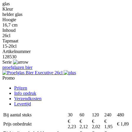
glas
Kleur
helder glas
Hoogte
16,7 cm
Inhoud
26cl
Tapmaat
15-20cl
Artikelnummer
128530
Serie
proefglazen bier
Promo
Prijzen
Info opdruk
Verzendkosten
Levertijd
Bij aantal stuks
30
60
120
240
480
€
€
€
€
Prijs onbedrukt
€ 1,89
2,23
2,12
2,02
1,95