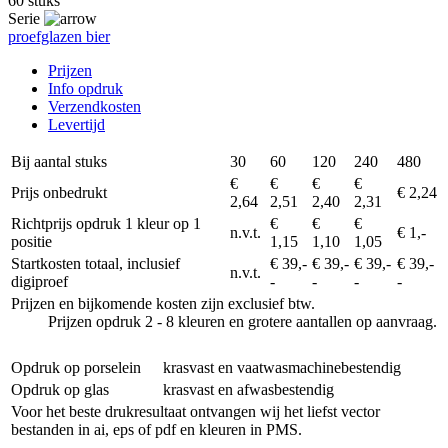
60 stuks
Serie
proefglazen bier
Prijzen
Info opdruk
Verzendkosten
Levertijd
Bij aantal stuks
30
60
120
240
480
€
€
€
€
Prijs onbedrukt
€ 2,24
2,64
2,51
2,40
2,31
Richtprijs opdruk 1 kleur op 1
€
€
€
n.v.t.
€ 1,-
positie
1,15
1,10
1,05
Startkosten totaal, inclusief
€ 39,-
€ 39,-
€ 39,-
€ 39,-
n.v.t.
digiproef
-
-
-
-
Prijzen en bijkomende kosten zijn exclusief btw.
Prijzen opdruk 2 - 8 kleuren en grotere aantallen op aanvraag.
Opdruk op porselein
krasvast en vaatwasmachinebestendig
Opdruk op glas
krasvast en afwasbestendig
Voor het beste drukresultaat ontvangen wij het liefst vector
bestanden in ai, eps of pdf en kleuren in PMS.