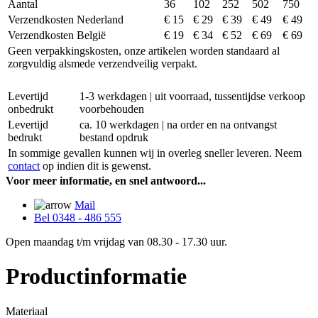
Aantal
36
102
252
502
750
Verzendkosten Nederland
€ 15
€ 29
€ 39
€ 49
€ 49
Verzendkosten België
€ 19
€ 34
€ 52
€ 69
€ 69
Geen verpakkingskosten, onze artikelen worden standaard al
zorgvuldig alsmede verzendveilig verpakt.
Levertijd
1-3 werkdagen | uit voorraad, tussentijdse verkoop
onbedrukt
voorbehouden
Levertijd
ca. 10 werkdagen | na order en na ontvangst
bedrukt
bestand opdruk
In sommige gevallen kunnen wij in overleg sneller leveren. Neem
contact
op indien dit is gewenst.
Voor meer informatie, en snel antwoord...
Mail
Bel 0348 - 486 555
Open maandag t/m vrijdag van 08.30 - 17.30 uur.
Productinformatie
Materiaal