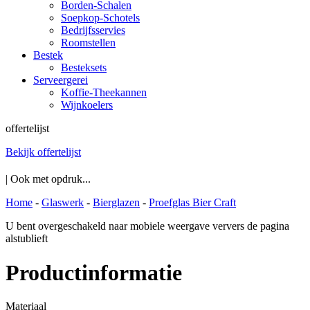
Borden-Schalen
Soepkop-Schotels
Bedrijfsservies
Roomstellen
Bestek
Besteksets
Serveergerei
Koffie-Theekannen
Wijnkoelers
offertelijst
Bekijk offertelijst
| Ook met opdruk...
Home
-
Glaswerk
-
Bierglazen
-
Proefglas Bier Craft
U bent overgeschakeld naar mobiele weergave ververs de pagina
alstublieft
Productinformatie
Materiaal