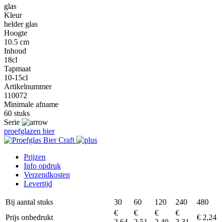
glas
Kleur
helder glas
Hoogte
10.5 cm
Inhoud
18cl
Tapmaat
10-15cl
Artikelnummer
110072
Minimale afname
60 stuks
Serie
proefglazen bier
Prijzen
Info opdruk
Verzendkosten
Levertijd
Bij aantal stuks
30
60
120
240
480
€
€
€
€
Prijs onbedrukt
€ 2,24
2,64
2,51
2,40
2,31