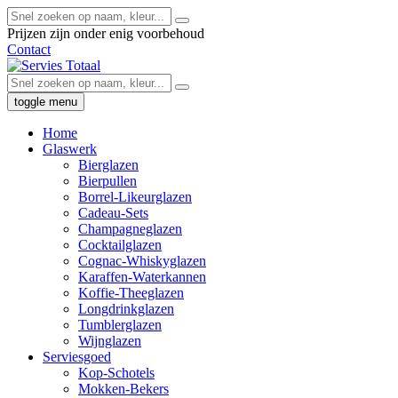
Prijzen zijn onder enig voorbehoud
Contact
toggle menu
Home
Glaswerk
Bierglazen
Bierpullen
Borrel-Likeurglazen
Cadeau-Sets
Champagneglazen
Cocktailglazen
Cognac-Whiskyglazen
Karaffen-Waterkannen
Koffie-Theeglazen
Longdrinkglazen
Tumblerglazen
Wijnglazen
Serviesgoed
Kop-Schotels
Mokken-Bekers