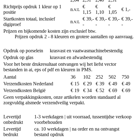
Richtprijs opdruk 1 kleur op 1
€
€
€
n.v.t.
€ 1,-
positie
1,15
1,10
1,05
Startkosten totaal, inclusief
€ 39,-
€ 39,-
€ 39,-
€ 39,-
n.v.t.
digiproef
-
-
-
-
Prijzen en bijkomende kosten zijn exclusief btw.
Prijzen opdruk 2 - 8 kleuren en grotere aantallen op aanvraag.
Opdruk op porselein
krasvast en vaatwasmachinebestendig
Opdruk op glas
krasvast en afwasbestendig
Voor het beste drukresultaat ontvangen wij het liefst vector
bestanden in ai, eps of pdf en kleuren in PMS.
Aantal
36
102
252
502
750
Verzendkosten Nederland
€ 15
€ 29
€ 39
€ 49
€ 49
Verzendkosten België
€ 19
€ 34
€ 52
€ 69
€ 69
Geen verpakkingskosten, onze artikelen worden standaard al
zorgvuldig alsmede verzendveilig verpakt.
Levertijd
1-3 werkdagen | uit voorraad, tussentijdse verkoop
onbedrukt
voorbehouden
Levertijd
ca. 10 werkdagen | na order en na ontvangst
bedrukt
bestand opdruk