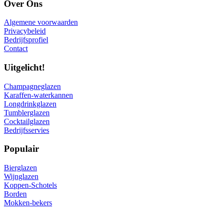
Over Ons
Algemene voorwaarden
Privacybeleid
Bedrijfsprofiel
Contact
Uitgelicht!
Champagneglazen
Karaffen-waterkannen
Longdrinkglazen
Tumblerglazen
Cocktailglazen
Bedrijfsservies
Populair
Bierglazen
Wijnglazen
Koppen-Schotels
Borden
Mokken-bekers